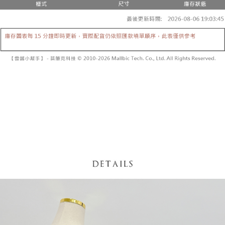
【「AFTEE先享後付」結帳流程】
醒簡訊。
１．於結帳方式選擇「AFTEE先享後付」後，將跳轉至「AFTEE先享後付」
2.透過簡訊連結打開帳單後，可選擇「超商條碼／台灣大直營門市／銀行轉
付款後全家取貨
結帳頁面，進行簡訊認證並確認金額後，即可完成結帳。
帳／街口支付／iPASS MONEY」等通路繳費。
２．訂單成立數日內，您將收到繳費通知簡訊。
每筆NT$60，滿NT$1,600(含以上)免運費
３．收到繳費通知簡訊後14天內，點擊此簡訊中的連結，可透過四大超商／
【注意事項】
ATM／網路銀行／等多元方式進行付款，方視為交易完成。
已關閉，請勿下單
1.本服務係由「台灣大哥大股份有限公司」（以下簡稱本公司）所提供，讓
※ 請注意：結帳手續完成當下不需立刻繳費，但若您需要取消訂單，請聯絡
用戶於交易時，得透過本服務購買商品或服務，並由商店將買賣／分期付款
每筆NT$10,000
購買商品的店家。未經商家同意取消之訂單仍視為有效，需透過AFTEE先享
買賣價金債權讓與本公司後，依約使用本公司帳單繳交帳款。
後付繳納相關費用。
2.基於同意付款使用「大哥付你分期」之契約關係目的，商店將以您的個人
已關閉，請勿下單(付取)
※ 交易是否成功請以「AFTEE先享後付 」之結帳頁面顯示為準，若有關於
資料（包含姓名、電話或地址）提供予台灣大哥大進項蒐集、處理及利用，
是否繳費成功／繳費後需取消欲退款等相關疑問，請聯繫「AFTEE先享後付
每筆NT$10,000
由本公司與您本人進行分期帳單所需資料之確認、核對及更正。
客戶支援中心」
https://netprotections.freshdesk.com/support/home
3.完整用戶服務條款，請詳閱以下連結：
https://oppay.tw/userRule
7-11取貨付款
【注意事項】
１．透過由恩沛科技股份有限公司提供之「AFTEE先享後付」服務完成之交
每筆NT$60，滿NT$1,800(含以上)免運費
易，需依本服務之必要範圍內提供個人資料，並將交易相關給付款項請求債
權轉讓予恩沛科技股份有限公司。
付款後7-11取貨
２．關於個人資料處理事宜，請瀏覽以下網址：
每筆NT$60，滿NT$1,600(含以上)免運費
https://aftee.tw/terms/#terms3
３．未成年的使用者請事先徵得法定代理人或監護人之同意方可使用
宅配
「AFTEE先享後付」，若未經同意申辦者引起之損失，本公司不負相關責
任。
每筆NT$100，滿NT$2,500(含以上)免運費
４．使用「AFTEE先享後付」時，將依據個別帳號之用戶狀況，依本公司即
時審查核予不同之上限額度；若仍有額度不足之情形，本公司將視審查結果
國家/地區配送
查看運費
請求用戶進行身份認證。