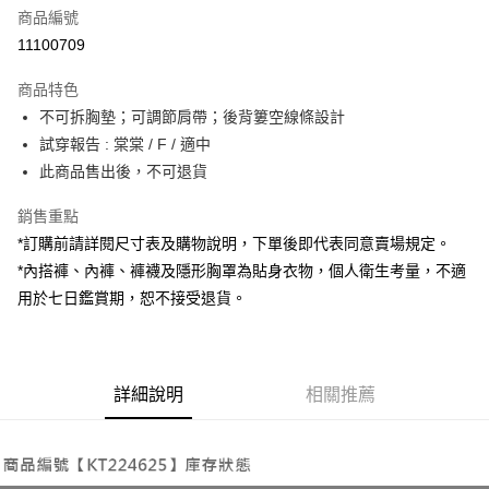
商品編號
超商取貨付款
11100709
LINE Pay
商品特色
Apple Pay
不可拆胸墊；可調節肩帶；後背簍空線條設計
試穿報告 : 棠棠 / F / 適中
街口支付
此商品售出後，不可退貨
Google Pay
銷售重點
大哥付你分期
*訂購前請詳閱尺寸表及購物說明，下單後即代表同意賣場規定。
相關說明
*內搭褲、內褲、褲襪及隱形胸罩為貼身衣物，個人衛生考量，不適
【大哥付你分期使用說明】
用於七日鑑賞期，恕不接受退貨。
AFTEE先享後付
1.本服務由台灣大哥大提供，台灣大哥大用戶可立即使用無須另外申請。
2.付款方式選擇「大哥付你分期」，訂單成立後會自動跳轉到大哥付的交易
相關說明
流程，驗證手機門號後，選擇欲分期的期數、繳款截止日，確認付款後即完
【關於「AFTEE先享後付」】
成交易。
ATM付款
AFTEE先享後付是「在收到商品之後才付款」的支付方式。 讓您購物簡單
3.實際核准額度、可分期數及費用金額請依後續交易確認頁面所載為準。
便利好安心！
詳細說明
相關推薦
4.訂單成立30分鐘內，如未前往確認交易或遇審核未通過，訂單將自動取
１．簡單：不需註冊會員、不需綁卡、不需儲值。
運送方式
消。如遇「轉專審核」未通過狀況，表示未達大哥付你分期系統評分，恕無
２．便利：只要手機號碼，簡訊認證，即可結帳。
法說明評估內容。
３．安心：先確認商品／服務後，再付款。
全家取貨付款
【繳款方式說明】
1.分期款項不併入電信帳單，「大哥付你分期」於每月結算日後寄送繳費提
每筆NT$60，滿NT$1,800(含以上)免運費