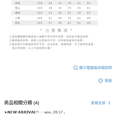
顯示電腦版詳細說明
客服
商品相關分類 (4)
查看全部
➤𝙉𝙀𝙒 𝘼𝙍𝙍𝙄𝙑𝘼𝙇²⁵
ɴᴇᴡ ₍ 09.17 ₎