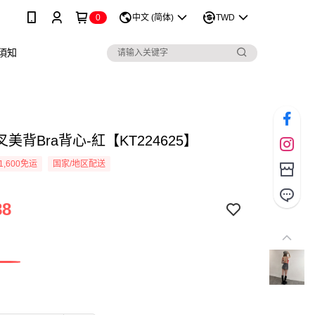
0
中文 (简体)
TWD
須知
美背Bra背心-紅【KT224625】
1,600免运
国家/地区配送
88