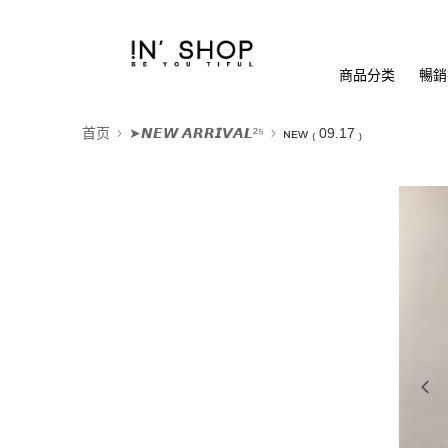
商品分类
暢銷排
首页
➤𝙉𝙀𝙒 𝘼𝙍𝙍𝙄𝙑𝘼𝙇²⁵
ɴᴇᴡ ₍ 09.17 ₎