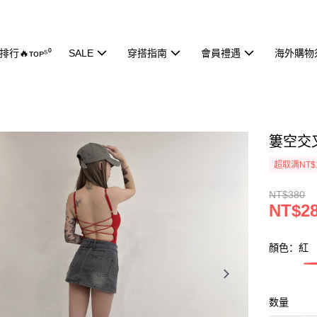
行🔥ᴛᴏᴘ⁵⁰
SALE
穿搭指南
會員禮遇
海外購物
簍空交叉
超取满NT$
NT$380
NT$2
顏色：紅
数量