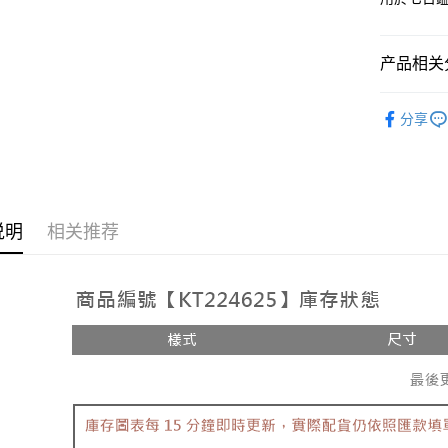
相关说明
【大哥付
AFTEE先
1. 本服
产品相关分
人月租型
相关说明
2. 付款
一、關於 A
ATM付款
➤𝙉𝙀𝙒 𝘼𝙍
流程，验
1. 於付
分享
完成交易
窗。
人气商品
3. 实际
2. 進行
4. 订单
3. 訂單
运送方式
【上衣】
消。如遇 
4. 下訂
容。
AFTEE 
【上衣】
全家取貨
【缴款方
5. 收到
1. 分期
说明
相关推荐
每笔NT$6
APP於四
短信。
2. 通过
付款後全
請留意繳費期
账／街口支付
享有最長 
每笔NT$6
【注意事
繳費期限，
已關閉，
1. 本服
算出。使用
过本服务
定能夠在期
每笔NT$10
本公司后
收到商品與
2. 基于
已關閉，請
资料（包
二、付款
每笔NT$10
用，由台
1. 初次
3. 完整
之上限額