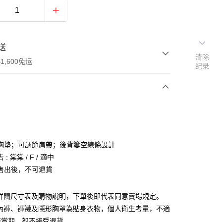
送
清除
1,600免运
纪录
次付款
付款
胸墊；可調節肩帶；後背簍空線條設計
: 棠棠 / F / 適中
售出後，不可退貨
請詳閱尺寸表及購物說明，下單後即代表同意賣場規定。
y
、內褲、褲襪及隱形胸罩為貼身衣物，個人衛生考量，不適
分期
鑑賞期，恕不接受退貨。