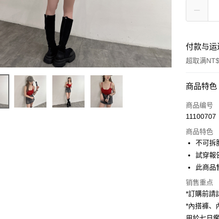
付款与运
超取满NT$
付款方式
商品特色
信用卡一
商品编号
11100707
超商取货
商品特色
LINE Pay
不可拆
試穿報告 
Apple Pay
此商品
街口支付
销售重点
*訂購前
Google Pa
*內搭褲
大哥付你
用於七日