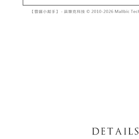
7-11取貨
2. 結帳金
3. 目前
每笔NT$6
三、聲明
付款後7-1
「AFTE
每笔NT$6
)所提供，
(包含但不
宅配
予 AFT
集、處理、
每笔NT$1
明』（
http
國家/地區
若款項超過
未成年的
AFTEE。
若您對於
聯繫恩沛
同必要之購
人資料，