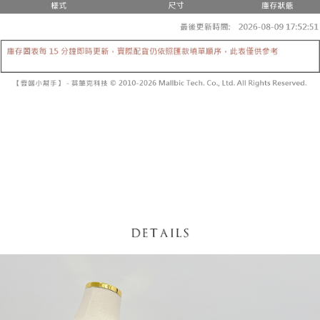
内容についての説明はいたしかねます。
5.商品受け取り時のお支払いは不要です。商品を確かめてから、SMSまた
付款後全家取貨
はアプリの通知に従って、4大コンビニ、またはATM/オンラインバンキン
グでお支払いください。
配送毎にNT$60、NT$1,600以上で送料無料
【支払い方法の説明】
1. 分割払いの金額は電信請求書に統合されず、「OP Pay Later」は毎月の
代金納付期限は最短で 14 日以内ですので、ご注意ください。AFTEE アプ
已關閉，請勿下單
締め日後に支払いリマインダーのSMSを送信します。
リをダウンロードして AFTEE 会員になるとお支払い期限を最長 45 日以内
2. SMSのリンクを通じて請求書を開いた後、「コンビニバーコード／台湾
配送毎にNT$10,000
まで延長できます。
大直営店舗／銀行振込／街口支払い／iPASS MONEY」などのチャネルで
支払いを選択できます。
已關閉，請勿下單(付取)
お支払期限は、ショップが請求した期日と、AFTEEで延長できる日数をも
とに計算されます。AFTEEで注文すると、商品を受け取るまで支払い期限
配送毎にNT$10,000
【注意事項】
を延長できますが、商品を期限内に受け取れない場合があります（例：予
1. 本サービスは「台湾大哥大株式会社」（以下「当社」といいます）によ
約商品や商品到着日が比較的遅い商品）。そのため、商品到着の有無に関
7-11取貨付款
って提供され、ユーザーが取引時に本サービスを通じて商品やサービスを
わらず、AFTEEで指定された期限内にお支払いください。
購入できるようにし、店舗が売買／分割払い売買の債権を当社に譲渡した
配送毎にNT$60、NT$1,800以上で送料無料
後、契約に基づいて当社の請求書で帳款を支払うことになります。
二、支払い限度額
2. 「OP Pay Later」を利用する契約関係の目的から、店舗はあなたの個人
付款後7-11取貨
1.初回 AFTEEを ご利用の際に、認証結果及び当社の審査の結果に基づ
情報（名前、電話または住所を含む）を台湾大哥大に提供し、収集、処理
き、限度額が設定されます。
配送毎にNT$60、NT$1,600以上で送料無料
および利用するために、当社があなた本人と分割請求書に必要な情報の確
2.決済金額は最低NT$20です。
認、照合および修正を行います。
3.現在、台湾の会員のみご利用いただけます。
宅配
3. 完全なユーザーサービス規約については、以下のリンクを参照してくだ
さい：
https://oppay.tw/userRule
三、利用規約「AFTEE代金後払い」（以下当サービスという）はネットプ
配送毎にNT$100、NT$2,500以上で送料無料
ロテクションズ（以下 AFTEE という）が提供し、AFTEEが代金を徴収し
ます。当サービスご利用の際に提供しなければならない個人情報（注文者
國家/地區配送
送料を確認
の氏名、電話番号、受取人の氏名、電話番号、受取人住所を含むがこれに