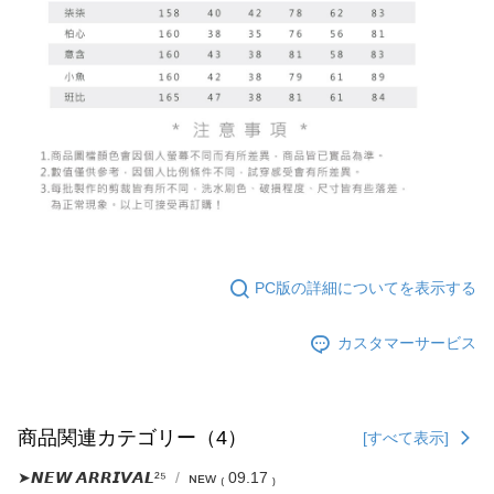
PC版の詳細についてを表示する
カスタマーサービス
商品関連カテゴリー（4）
[すべて表示]
➤𝙉𝙀𝙒 𝘼𝙍𝙍𝙄𝙑𝘼𝙇²⁵
ɴᴇᴡ ₍ 09.17 ₎