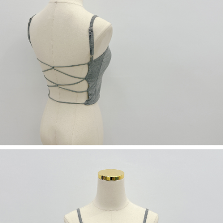
限らない）は、AFTEEに渡され当サービスで必要な範囲内で利用されま
す。AFTEEの個人情報の収集、処理、利用について、詳細はAFTEE公式ホ
ームページの『個人情報の収集、処理及び利用に関する声明』をご参照く
ださい（
https://aftee.tw/privacypolicy/
）。
AFTEEの初回ご利用の際に、審査を通過すれば、最高額がNT$10,000にな
ります。支払い期限を過ぎた場合、その金額に基づいて年利20%の遅延滞
納金が加算されます。未成年の利用者は、事前に法定代理人または後見人
の同意を得ればAFTEEをご利用いただけます。
個人情報の処理、利用について疑問がある、または関連する法律の権利を
行使したい場合は、ネットプロテクションズ
cs_tw@netprotections.co.jp
にご連絡ください。上記に示した個人情報を、必要な購入注文書とあわせ
てAFTEEにご提供いただく、またはAFTEEにあなたの個人情報の収集、処
理、利用を許可することににご同意いただけない場合は、当サービスを選
択しないでください。