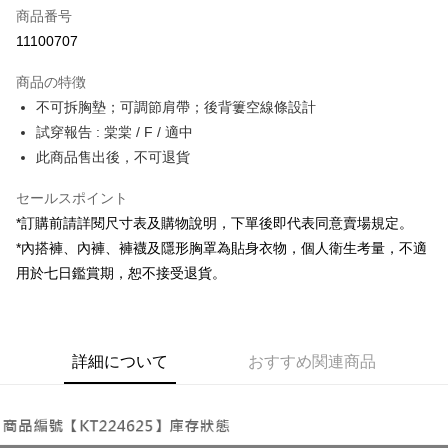
商品番号
コンビニ店頭代金引換
11100707
LINE Pay
商品の特徴
Apple Pay
不可拆胸墊；可調節肩帶；後背簍空線條設計
試穿報告 : 棠棠 / F / 適中
JKOPAY
此商品售出後，不可退貨
Google Pay
セールスポイント
OP Pay Later
*訂購前請詳閱尺寸表及購物說明，下單後即代表同意賣場規定。
説明
*內搭褲、內褲、褲襪及隱形胸罩為貼身衣物，個人衛生考量，不適
【OP Pay Later 使用説明】
AFTEE代金後払い
用於七日鑑賞期，恕不接受退貨。
1. 本サービスは台湾大哥大によって提供され、台湾大哥大のユーザーは追
加の申請なしで即時に利用可能です。
説明
2. 支払い方法で「OP Pay Later」を選択すると、注文が成立した後に自動
一、 AFTEE代金後払いについて
的に OP Pay Later の取引プロセスに移行し、携帯番号を確認後、分割払
ATM払い
1.お支払い方法でAFTEE代金後払いを選択すると、携帯電話認証ウィンド
いの回数や支払い期限を選択し、支払いを確認すると取引が完了します。
ウが表示されます。
詳細について
おすすめ関連商品
3. 実際の承認額、分割回数および費用については、後続の取引確認ページ
2.SMSで認証してお支払い手続を進めてください。
配送方法
を基準とします。
3.注文するときのお支払いは不要です。商品はご指定の住所に配送されま
4. 注文成立後30分以内に確認取引を行わない場合や審査が通過しない場
す。
全家取貨付款
合、注文は自動的にキャンセルされます。「転専審査」に未通過の状況が
4.ご注文が完了すると、携帯に支払い通知のSMSが届きます。アプリ会員
発生した場合は、システムの評価基準に達していないことを意味し、評価
配送毎にNT$60、NT$1,800以上で送料無料
の場合は、AFTEE アプリプッシュ通知が届きます。