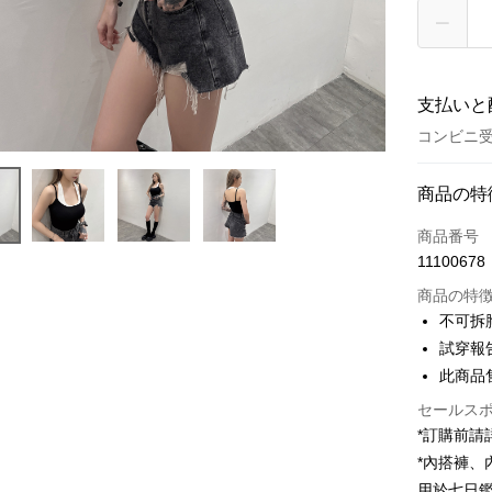
支払いと
コンビニ受
お支払い
商品の特
クレジット
商品番号
11100678
コンビニ
商品の特
LINE Pay
不可拆
試穿報告 
Apple Pay
此商品
JKOPAY
セールス
Google Pa
*訂購前
*內搭褲
OP Pay La
用於七日