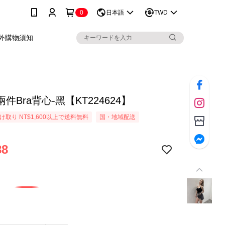
0
日本語
TWD
外購物須知
件Bra背心-黑【KT224624】
取り NT$1,600以上で送料無料
国・地域配送
88