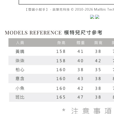
7-11取貨
よって提
スを購入
二、支払
配送毎にNT
渡した後
1.初回 
す。
き、限度
付款後7-1
2. 「OP
2.決済金額
配送毎にNT
人情報（
3.現在、
処理およ
宅配
報の確認
三、利用規
3. 完全
プロテクシ
配送毎にNT
ださい：
ht
します。
文者の氏
國家/地區
これに限ら
されます。
AFTEE
明』をご
AFTEE
なります。
延滞納金
後見人の同
個人情報
を行使し
cs_tw@netp
を、必要な