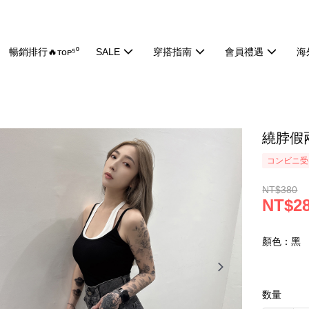
暢銷排行🔥ᴛᴏᴘ⁵⁰
SALE
穿搭指南
會員禮遇
海
繞脖假兩
コンビニ受け
NT$380
NT$2
顏色：黑
数量