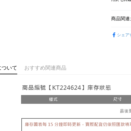
説明
【OP Pay
AFTEE
1. 本サ
商品関連
追加の申
説明
2. 支払い
一、 AF
ATM払い
動的に OP
➤𝙉𝙀𝙒 𝘼𝙍
1.お支払
払いの回
シェア
ドウが表
おすすめ
す。
2.SMS
3. 実際
3.注文す
配送方法
【上衣】
ジを基準
す。
4. 注文
4.ご注文
全家取貨
【上衣】
合、注文
員の場合は
が発生し
配送毎にNT
について
おすすめ関連商品
5.商品受
評価内容
たはアプリ
付款後全
ングでお
配送毎にNT
【支払い
代金納付期
1. 分割払
プリをダウ
已關閉，
の締め日後
以内まで
2. SM
配送毎にNT
湾大直営店
お支払期限
で支払い
已關閉，請
もとに計算
期限を延
配送毎にNT
【注意事
（例：予
1. 本サ
の有無に関