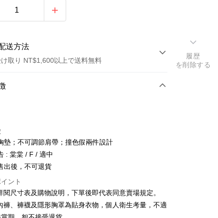
配送方法
履歴
け取り NT$1,600以上で送料無料
を削除する
方法
徴
カード1回払い
店頭代金引換
徴
胸墊；不可調節肩帶；撞色假兩件設計
: 棠棠 / F / 適中
售出後，不可退貨
ポイント
y
請詳閱尺寸表及購物說明，下單後即代表同意賣場規定。
、內褲、褲襪及隱形胸罩為貼身衣物，個人衛生考量，不適
ter
鑑賞期，恕不接受退貨。