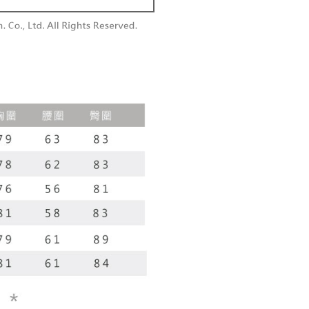
付款
供され、ユーザーが取引時に本サービスを通じて商品やサービ
できるようにし、店舗が売買／分割払い売買の債権を当社に譲
い限度額
$60、NT$1,800以上で送料無料
、契約に基づいて当社の請求書で帳款を支払うことになりま
AFTEEを ご利用の際に、認証結果及び当社の審査の結果に基づ
額が設定されます。
1取貨
 Pay Later」を利用する契約関係の目的から、店舗はあなたの個
は最低NT$20です。
$60、NT$1,600以上で送料無料
名前、電話または住所を含む）を台湾大哥大に提供し、収集、
台湾の会員のみご利用いただけます。
び利用するために、当社があなた本人と分割請求書に必要な情
、照合および修正を行います。
約「AFTEE代金後払い」（以下当サービスという）はネット
なユーザーサービス規約については、以下のリンクを参照してく
ョンズ（以下 AFTEE という）が提供し、AFTEEが代金を徴収
$100、NT$2,500以上で送料無料
tps://oppay.tw/userRule
当サービスご利用の際に提供しなければならない個人情報（注
名、電話番号、受取人の氏名、電話番号、受取人住所を含むが
配送
送料を確認
ない）は、AFTEEに渡され当サービスで必要な範囲内で利用
AFTEEの個人情報の収集、処理、利用について、詳細は
公式ホームページの『個人情報の収集、処理及び利用に関する声
参照ください（
https://aftee.tw/privacypolicy/
）。
の初回ご利用の際に、審査を通過すれば、最高額がNT$10,000に
支払い期限を過ぎた場合、その金額に基づいて年利20%の遅
が加算されます。未成年の利用者は、事前に法定代理人または
意を得ればAFTEEをご利用いただけます。
の処理、利用について疑問がある、または関連する法律の権利
たい場合は、ネットプロテクションズ
rotections.co.jp
にご連絡ください。上記に示した個人情報
購入注文書とあわせてAFTEEにご提供いただく、または