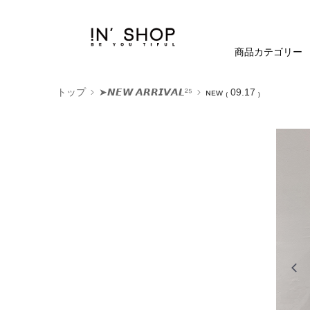
商品カテゴリー
トップ
➤𝙉𝙀𝙒 𝘼𝙍𝙍𝙄𝙑𝘼𝙇²⁵
ɴᴇᴡ ₍ 09.17 ₎