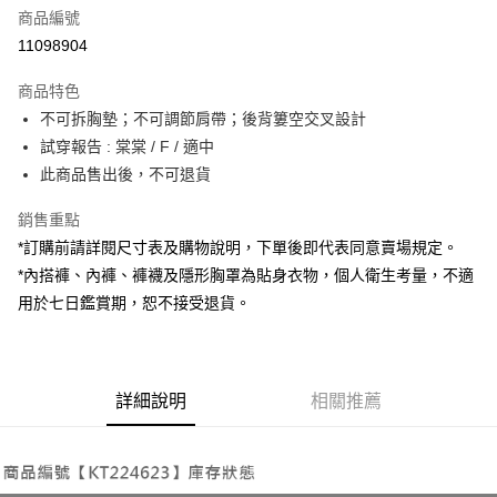
商品編號
超商取貨付款
11098904
LINE Pay
商品特色
Apple Pay
不可拆胸墊；不可調節肩帶；後背簍空交叉設計
試穿報告 : 棠棠 / F / 適中
街口支付
此商品售出後，不可退貨
Google Pay
銷售重點
大哥付你分期
*訂購前請詳閱尺寸表及購物說明，下單後即代表同意賣場規定。
相關說明
*內搭褲、內褲、褲襪及隱形胸罩為貼身衣物，個人衛生考量，不適
【大哥付你分期使用說明】
用於七日鑑賞期，恕不接受退貨。
AFTEE先享後付
1.本服務由台灣大哥大提供，台灣大哥大用戶可立即使用無須另外申請。
2.付款方式選擇「大哥付你分期」，訂單成立後會自動跳轉到大哥付的交易
相關說明
流程，驗證手機門號後，選擇欲分期的期數、繳款截止日，確認付款後即完
【關於「AFTEE先享後付」】
成交易。
ATM付款
AFTEE先享後付是「在收到商品之後才付款」的支付方式。 讓您購物簡單
3.實際核准額度、可分期數及費用金額請依後續交易確認頁面所載為準。
便利好安心！
詳細說明
相關推薦
4.訂單成立30分鐘內，如未前往確認交易或遇審核未通過，訂單將自動取
１．簡單：不需註冊會員、不需綁卡、不需儲值。
運送方式
消。如遇「轉專審核」未通過狀況，表示未達大哥付你分期系統評分，恕無
２．便利：只要手機號碼，簡訊認證，即可結帳。
法說明評估內容。
３．安心：先確認商品／服務後，再付款。
全家取貨付款
【繳款方式說明】
1.分期款項不併入電信帳單，「大哥付你分期」於每月結算日後寄送繳費提
每筆NT$60，滿NT$1,800(含以上)免運費