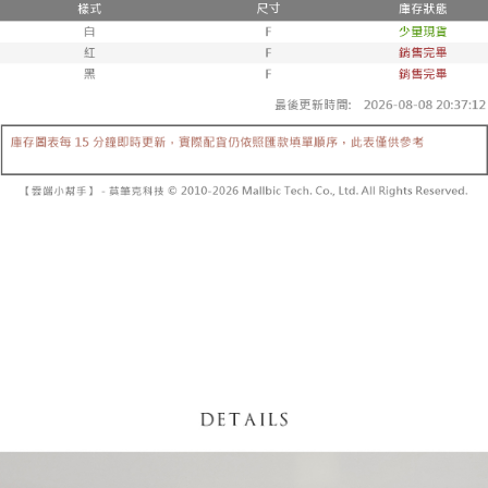
【「AFTEE先享後付」結帳流程】
醒簡訊。
１．於結帳方式選擇「AFTEE先享後付」後，將跳轉至「AFTEE先享後付」
2.透過簡訊連結打開帳單後，可選擇「超商條碼／台灣大直營門市／銀行轉
付款後全家取貨
結帳頁面，進行簡訊認證並確認金額後，即可完成結帳。
帳／街口支付／iPASS MONEY」等通路繳費。
２．訂單成立數日內，您將收到繳費通知簡訊。
每筆NT$60，滿NT$1,600(含以上)免運費
３．收到繳費通知簡訊後14天內，點擊此簡訊中的連結，可透過四大超商／
【注意事項】
ATM／網路銀行／等多元方式進行付款，方視為交易完成。
已關閉，請勿下單
1.本服務係由「台灣大哥大股份有限公司」（以下簡稱本公司）所提供，讓
※ 請注意：結帳手續完成當下不需立刻繳費，但若您需要取消訂單，請聯絡
用戶於交易時，得透過本服務購買商品或服務，並由商店將買賣／分期付款
每筆NT$10,000
購買商品的店家。未經商家同意取消之訂單仍視為有效，需透過AFTEE先享
買賣價金債權讓與本公司後，依約使用本公司帳單繳交帳款。
後付繳納相關費用。
2.基於同意付款使用「大哥付你分期」之契約關係目的，商店將以您的個人
已關閉，請勿下單(付取)
※ 交易是否成功請以「AFTEE先享後付 」之結帳頁面顯示為準，若有關於
資料（包含姓名、電話或地址）提供予台灣大哥大進項蒐集、處理及利用，
是否繳費成功／繳費後需取消欲退款等相關疑問，請聯繫「AFTEE先享後付
每筆NT$10,000
由本公司與您本人進行分期帳單所需資料之確認、核對及更正。
客戶支援中心」
https://netprotections.freshdesk.com/support/home
3.完整用戶服務條款，請詳閱以下連結：
https://oppay.tw/userRule
7-11取貨付款
【注意事項】
１．透過由恩沛科技股份有限公司提供之「AFTEE先享後付」服務完成之交
每筆NT$60，滿NT$1,800(含以上)免運費
易，需依本服務之必要範圍內提供個人資料，並將交易相關給付款項請求債
權轉讓予恩沛科技股份有限公司。
付款後7-11取貨
２．關於個人資料處理事宜，請瀏覽以下網址：
每筆NT$60，滿NT$1,600(含以上)免運費
https://aftee.tw/terms/#terms3
３．未成年的使用者請事先徵得法定代理人或監護人之同意方可使用
宅配
「AFTEE先享後付」，若未經同意申辦者引起之損失，本公司不負相關責
任。
每筆NT$100，滿NT$2,500(含以上)免運費
４．使用「AFTEE先享後付」時，將依據個別帳號之用戶狀況，依本公司即
時審查核予不同之上限額度；若仍有額度不足之情形，本公司將視審查結果
國家/地區配送
查看運費
請求用戶進行身份認證。