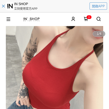
IN SHOP
開啟APP
立刻使用官方APP
0
1
/
4