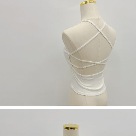
若款項超過繳費期限，將根據當次的金額加收年利率 16% 的逾期滯納金。
未成年的使用者，請事先徵得法定代理人或監護人之同意方可使用
AFTEE。
若您對於個人資料之處理、利用有任何疑問，或欲行使相關法律權利，請聯
繫恩沛科技股份有限公司。若您不同意我們將上開所示之個人資料，連同必
要之購買訂單資訊提供予 AFTEE ，或讓 AFTEE 蒐集處理利用您的個人資
料，請勿選用本服務。