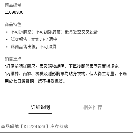
商品编号
超商取货付款
11098900
LINE Pay
商品特色
Apple Pay
不可拆胸墊；不可調節肩帶；後背簍空交叉設計
試穿報告 : 棠棠 / F / 適中
街口支付
此商品售出後，不可退貨
Google Pay
销售重点
大哥付你分期
*訂購前請詳閱尺寸表及購物說明，下單後即代表同意賣場規定。
相关说明
*內搭褲、內褲、褲襪及隱形胸罩為貼身衣物，個人衛生考量，不適
【大哥付你分期使用说明】
用於七日鑑賞期，恕不接受退貨。
AFTEE先享后付
1. 本服务由台湾大哥大提供，电信用户可立即使用无须另外申请。（限个人
月租型门号，不开放公司户及预付卡使用）
相关说明
2. 付款方式选择 “大哥付你分期”，订单成立后会自动跳转到大哥付的交易流
一、關於 AFTEE先享後付
程，验证手机门号后，选择欲分期的期数、缴款截止日，确认付款后即完成
ATM付款
1. 於付款方式選擇AFTEE先享後付，將跳出AFTEE先享後付手機驗證視
交易。
窗。
详细说明
相关推荐
3. 实际核准额度、可分期数及费用金额请依后续交易确认页面所载为准。
2. 進行簡訊驗證之後，即可完成結帳手續。
运送方式
4. 订单成立30分钟内，如未前往确认交易或遇审核未通过，订单将自动取
3. 訂單確認後不需事先繳費，商品會配送至您的指定地址。
消。如遇 “转专审核”未通过状况，表示未达系统评分，恕无法说明评估内
4. 下訂完成後，您的手機會收到一封繳費通知簡訊，APP會員則會收到
全家取貨付款
容。
AFTEE APP推播通知。
【缴款方式说明】
每笔NT$60，满NT$1,800(含以上)免运费