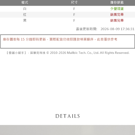
5. 收到商品當下無需繳費，確認無誤後，請再利用繳費通知簡訊或AFTEE
1. 分期款项不并入电信账单，“大哥付你分期”于每月结算日后寄送缴费提醒
APP於四大便利商店‧ATM/網銀等方式進行付款。
短信。
付款後全家取貨
2. 通过短信链接打开账单后，可选择 “超商条码／台湾大直营门市／银行转
請留意繳費期限為 14 天。唯有下載 AFTEE App 成為 AFTEE 會員者方能享
每笔NT$60，满NT$1,600(含以上)免运费
账／街口支付／iPASS MONEY”等通路缴费。
有最長 45 天內付款之服務。
已關閉，請勿下單
【注意事项】
繳費期限，為商家向您請款的時間，再加上使用AFTEE可延長的天數所計算
1. 本服务系由 “台湾大哥大股份有限公司”所提供，让用户于交易时，得通过
每笔NT$10,000
出。使用AFTEE下訂可以延長您收到商品前的繳費天數，但無法保證一定能
本服务购买商品或服务，并由商店将买卖／分期付款买卖价金债权让与本公
夠在期限內收到商品(例如:預購商品或預計到貨時間較長者)。因此無論收到
司后，依约使用本公司账单缴交账款。
已關閉，請勿下單(付取)
商品與否，仍需要請您在AFTEE規定的時間內完成繳費。
2. 基于同意付款使用 “大哥付你分期”之契约关系目的，商店将以您的个人资
每笔NT$10,000
料（包含姓名、电话或地址）提供予台湾大哥大进项收集、处理及利用，由
二、付款限制
台湾大哥大与本人进行分期账单所需资料之确认、核对及更正。
1. 初次使用 AFTEE 時，將依認證結果及本公司審查結果，核予每個人不同
7-11取貨付款
3. 完整用户服务条款，请详阅以下链接：
https://oppay.tw/userRule
之上限額度
2. 結帳金額須大於NT$30
每笔NT$60，满NT$1,800(含以上)免运费
3. 目前僅支援台灣會員
付款後7-11取貨
三、聲明條款
每笔NT$60，满NT$1,600(含以上)免运费
「AFTEE先享後付」(下稱本服務)乃由恩沛科技股份有限公司(下稱 AFTEE )
所提供，並由 AFTEE 向您收取款項。因使用本服務所須提供之個人資料(包
宅配
含但不限於訂購人姓名、電話，收件人姓名、電話、收件地址)，將交付予
AFTEE 於本服務必要服務範圍內運用。關於 AFTEE 對於個人資料之蒐集、
每笔NT$100，满NT$2,500(含以上)免运费
處理、利用，詳參 AFTEE 官網之『個人資料蒐集、處理及利用告知聲明』
（
https://aftee.tw/privacypolicy/
）。
國家/地區配送
查看运费