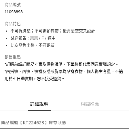
商品編號
超商取貨付款
11098893
LINE Pay
商品特色
Apple Pay
不可拆胸墊；不可調節肩帶；後背簍空交叉設計
試穿報告 : 棠棠 / F / 適中
街口支付
此商品售出後，不可退貨
Google Pay
銷售重點
大哥付你分期
*訂購前請詳閱尺寸表及購物說明，下單後即代表同意賣場規定。
相關說明
*內搭褲、內褲、褲襪及隱形胸罩為貼身衣物，個人衛生考量，不適
【大哥付你分期使用說明】
用於七日鑑賞期，恕不接受退貨。
AFTEE先享後付
1.本服務由台灣大哥大提供，台灣大哥大用戶可立即使用無須另外申請。
2.付款方式選擇「大哥付你分期」，訂單成立後會自動跳轉到大哥付的交易
相關說明
流程，驗證手機門號後，選擇欲分期的期數、繳款截止日，確認付款後即完
【關於「AFTEE先享後付」】
成交易。
ATM付款
AFTEE先享後付是「在收到商品之後才付款」的支付方式。 讓您購物簡單
3.實際核准額度、可分期數及費用金額請依後續交易確認頁面所載為準。
便利好安心！
詳細說明
相關推薦
4.訂單成立30分鐘內，如未前往確認交易或遇審核未通過，訂單將自動取
１．簡單：不需註冊會員、不需綁卡、不需儲值。
運送方式
消。如遇「轉專審核」未通過狀況，表示未達大哥付你分期系統評分，恕無
２．便利：只要手機號碼，簡訊認證，即可結帳。
法說明評估內容。
３．安心：先確認商品／服務後，再付款。
全家取貨付款
【繳款方式說明】
1.分期款項不併入電信帳單，「大哥付你分期」於每月結算日後寄送繳費提
每筆NT$60，滿NT$1,800(含以上)免運費