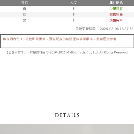
【「AFTEE先享後付」結帳流程】
醒簡訊。
１．於結帳方式選擇「AFTEE先享後付」後，將跳轉至「AFTEE先享後付」
2.透過簡訊連結打開帳單後，可選擇「超商條碼／台灣大直營門市／銀行轉
付款後全家取貨
結帳頁面，進行簡訊認證並確認金額後，即可完成結帳。
帳／街口支付／iPASS MONEY」等通路繳費。
２．訂單成立數日內，您將收到繳費通知簡訊。
每筆NT$60，滿NT$1,600(含以上)免運費
３．收到繳費通知簡訊後14天內，點擊此簡訊中的連結，可透過四大超商／
【注意事項】
ATM／網路銀行／等多元方式進行付款，方視為交易完成。
已關閉，請勿下單
1.本服務係由「台灣大哥大股份有限公司」（以下簡稱本公司）所提供，讓
※ 請注意：結帳手續完成當下不需立刻繳費，但若您需要取消訂單，請聯絡
用戶於交易時，得透過本服務購買商品或服務，並由商店將買賣／分期付款
每筆NT$10,000
購買商品的店家。未經商家同意取消之訂單仍視為有效，需透過AFTEE先享
買賣價金債權讓與本公司後，依約使用本公司帳單繳交帳款。
後付繳納相關費用。
2.基於同意付款使用「大哥付你分期」之契約關係目的，商店將以您的個人
已關閉，請勿下單(付取)
※ 交易是否成功請以「AFTEE先享後付 」之結帳頁面顯示為準，若有關於
資料（包含姓名、電話或地址）提供予台灣大哥大進項蒐集、處理及利用，
是否繳費成功／繳費後需取消欲退款等相關疑問，請聯繫「AFTEE先享後付
每筆NT$10,000
由本公司與您本人進行分期帳單所需資料之確認、核對及更正。
客戶支援中心」
https://netprotections.freshdesk.com/support/home
3.完整用戶服務條款，請詳閱以下連結：
https://oppay.tw/userRule
7-11取貨付款
【注意事項】
１．透過由恩沛科技股份有限公司提供之「AFTEE先享後付」服務完成之交
每筆NT$60，滿NT$1,800(含以上)免運費
易，需依本服務之必要範圍內提供個人資料，並將交易相關給付款項請求債
權轉讓予恩沛科技股份有限公司。
付款後7-11取貨
２．關於個人資料處理事宜，請瀏覽以下網址：
每筆NT$60，滿NT$1,600(含以上)免運費
https://aftee.tw/terms/#terms3
３．未成年的使用者請事先徵得法定代理人或監護人之同意方可使用
宅配
「AFTEE先享後付」，若未經同意申辦者引起之損失，本公司不負相關責
任。
每筆NT$100，滿NT$2,500(含以上)免運費
４．使用「AFTEE先享後付」時，將依據個別帳號之用戶狀況，依本公司即
時審查核予不同之上限額度；若仍有額度不足之情形，本公司將視審查結果
國家/地區配送
查看運費
請求用戶進行身份認證。