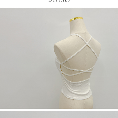
NT$60/pesanan | Penghantaran percuma untuk pesanan
1. Jumlah yang diperakui untuk pengguna kali pertama boleh sehingga
[Nota Penting]
NT$1,600 atau lebih
NT$10,000. Amaun diperakui sebenar yang diluluskan akan berdasarkan
keputusan pensijilan dan semakan oleh AFTEE.
Perkhidmatan ini disediakan oleh Taiwan Mobile Co., Ltd. (“Syarikat”),
宅配
2. Amaun perbelanjaan minimum mestilah lebih besar daripada NT$20.
yang membolehkan pelanggan membeli barangan atau perkhidmatan
3. Pada masa ini hanya tersedia untuk ahli Taiwan.
NT$100/pesanan | Penghantaran percuma untuk pesanan
melalui perkhidmatan ini pada masa transaksi. Hasil daripada pembelian
atau pembayaran ansuran akan dipindahkan oleh peniaga kepada
NT$2,500 atau lebih
Ketiga, Syarat Perkhidmatan
Syarikat, dan pelanggan hendaklah membuat pembayaran mengikut
Perkhidmatan AFTEE Beli Sekarang Bayar Kemudian disediakan oleh NP
perjanjian menggunakan sistem bil Syarikat.
國家/地區配送
Kadar Penghantaran
Taiwan, Inc. dan AFTEE akan membuat bil kepada pengguna. AFTEE
akan menggunakan data peribadi yang dikumpul (termasuk nama
Untuk memenuhi hubungan kontrak yang terjalin melalui persetujuan
pembeli, no. telefon, nama penerima, no. telefon, alamat penerima) untuk
penggunaan OP Pay Later, peniaga akan memberikan maklumat peribadi
penggunaan perkhidmatan. Sila rujuk kepada "Penyata Pengumpulan
anda (termasuk nama, nombor telefon, atau alamat) kepada Syarikat bagi
Data Peribadi, Pemprosesan, Penggunaan"
tujuan pengumpulan, pemprosesan dan penggunaan data yang
(https://aftee.tw/privacypolicy/
) untuk maklumat lanjut.
diperlukan untuk pengebilan ansuran, termasuk pengesahan,
pengesahan semula dan pembetulan.
Jumlah yang diperakui untuk pengguna kali pertama yang lulus
kelulusan boleh sehingga NT$10,000. Jika pengguna tidak membuat
Untuk terma perkhidmatan penuh, sila rujuk pautan berikut:
pembayaran dalam tempoh tersebut, yuran pembayaran lewat sebanyak
https://oppay.tw/userRule
" target="_blank" class="link revert-
20% setahun akan dikenakan. Pengguna bawah umur dikehendaki
style">https://oppay.tw/userRule
mendapatkan kebenaran daripada ibu bapa atau penjaga yang sah
untuk menggunakan AFTEE.
【Panduan Penggunaan Pembayaran Ansuran Gogo】
1. Perkhidmatan ini disediakan oleh Taiwan Mobile, pengguna telefon
Sila hubungi NP Taiwan Inc. di
cs_tw@netprotections.co.jp
jika anda
mudah alih boleh segera menggunakan tanpa perlu memohon lagi.
mempunyai sebarang kebimbangan mengenai pemprosesan dan
(Hanya untuk nombor langganan peribadi, tidak terbuka untuk syarikat
penggunaan pada data peribadi. Jika anda tidak bersetuju dengan data