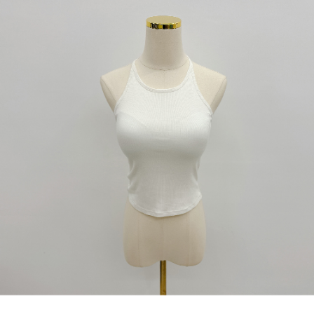
dan kad prabayar)
peribadi yang disenaraikan seperti di atas akan dikumpul dan digunakan
2. Pilihan kaedah pembayaran "Pembayaran Ansuran Gogo", selepas
oleh AFTEE, sila jangan gunakan perkhidmatan ini.
pesanan ditubuhkan, akan secara automatik dialihkan ke proses
transaksi Gogo, selepas pengesahan nombor telefon, pilih bilangan
ansuran yang diingini, tarikh akhir pembayaran, dan setelah
mengesahkan pembayaran, transaksi akan selesai.
3. Jumlah kelulusan sebenar, bilangan ansuran dan jumlah bayaran
adalah berdasarkan halaman pengesahan transaksi seterusnya.
4. Dalam masa 30 minit selepas pesanan ditubuhkan, jika tidak pergi
untuk mengesahkan transaksi atau jika tidak lulus semakan, pesanan
akan dibatalkan secara automatik. Jika terdapat situasi "pindah untuk
semakan khusus" yang tidak lulus, ini menunjukkan bahawa sistem
penilaian tidak mencukupi, tiada penjelasan mengenai kandungan
penilaian boleh diberikan.
【Penerangan Kaedah Pembayaran】
1. Pembayaran ansuran tidak digabungkan dalam bil telekomunikasi,
"Pembayaran Ansuran Gogo" akan menghantar SMS peringatan
pembayaran selepas tarikh penyelesaian bulanan.
2. Melalui pautan SMS untuk membuka bil, anda boleh memilih untuk
membayar melalui "Kod bar kedai serbaneka / Kedai rasmi Taiwan
Mobile / Pemindahan bank / Pembayaran J街口 / iPASS MONEY" dan
saluran lain.
【Nota Penting】