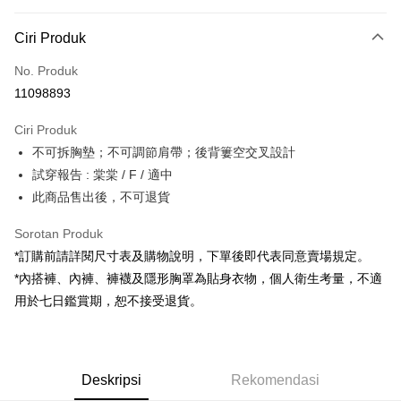
Kaedah Pembayaran
Ciri Produk
Kad Kredit (Bayaran Penuh)
No. Produk
Pengambilan di Kedai Serbaneka
11098893
LINE Pay
Ciri Produk
Apple Pay
不可拆胸墊；不可調節肩帶；後背簍空交叉設計
試穿報告 : 棠棠 / F / 適中
JKOPAY
此商品售出後，不可退貨
Google Pay
Sorotan Produk
OP Pay Later
*訂購前請詳閱尺寸表及購物說明，下單後即代表同意賣場規定。
Deskripsi
*內搭褲、內褲、褲襪及隱形胸罩為貼身衣物，個人衛生考量，不適
[Terma Penggunaan untuk OP Pay Later]
AFTEE
用於七日鑑賞期，恕不接受退貨。
Perkhidmatan ini disediakan oleh Taiwan Mobile dan tersedia untuk
Deskripsi
pengguna Taiwan Mobile tanpa memerlukan permohonan tambahan.
Pertama, Mengenai Perkhidmatan AFTEE Beli Sekarang Bayar Kemudian
Pemindahan ATM
1. Dengan memilih AFTEE sebagai kaedah pembayaran, mesej
Jika anda memilih OP Pay Later sebagai kaedah pembayaran, sistem
pengesahan AFTEE akan muncul.
Deskripsi
Rekomendasi
akan mengarahkan anda secara automatik ke proses transaksi OP Pay
2. Anda boleh meneruskan pembayaran selepas pengesahan SMS.
Pilihan Penghantaran
Later selepas pesanan dibuat. Anda perlu mengesahkan nombor telefon