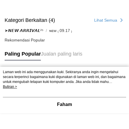
Kategori Berkaitan (4)
Lihat Semua
➤𝙉𝙀𝙒 𝘼𝙍𝙍𝙄𝙑𝘼𝙇²⁵
ɴᴇᴡ ₍ 09.17 ₎
Rekomendasi Popular
Paling Popular
Jualan paling laris
Laman web ini ada menggunakan kuki. Sekiranya anda ingin mengetahui
Tag Popular
secara terperinci bagaimana kuki digunakan di laman web ini, dan bagaimana
untuk mengubah tetapan kuki komputer anda. Jika anda tidak mahu
menggunakan kuki di komputer anda, sila rujuk penerangan mengenai kuki.
Butiran >
Dasar Privasi
Laman web ini ada menggunakan kuki. Sekiranya anda ingin
mengetahui secara terperinci bagaimana kuki digunakan di laman web ini,
dan bagaimana untuk mengubah tetapan kuki komputer anda. Jika anda tidak
Faham
mahu menggunakan kuki di komputer anda, sila rujuk penerangan mengenai
kuki.