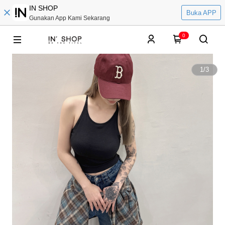
IN SHOP
Buka APP
Gunakan App Kami Sekarang
0
1
/
3