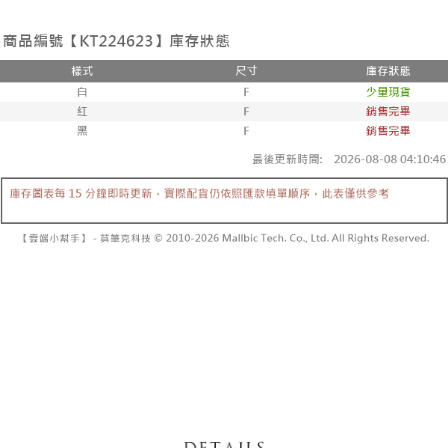
3. Tiada bayaran diperlukan apabila pesanan disahkan. Produk akan
mudah alih anda, memilih bilangan ansuran, dan menetapkan tarikh
dihantar ke alamat yang ditetapkan.
全家取貨付款
akhir pembayaran. Transaksi akan dianggap selesai setelah pembayaran
4. Setelah pesanan disahkan, anda akan menerima SMS pembayaran
disahkan.
NT$60/pesanan | Penghantaran percuma untuk pesanan
manakala ahli aplikasi akan menerima pemberitahuan tolak aplikasi
NT$1,800 atau lebih
AFTEE.
Had kredit yang diluluskan, tempoh ansuran yang tersedia, dan yuran
5. Tiada bayaran diperlukan apabila anda menerima produk. Sila buat
yang dikenakan adalah tertakluk kepada maklumat yang dinyatakan
pembayaran di empat kedai serbaneka utama, ATM atau perbankan
付款後全家取貨
pada halaman pengesahan transaksi seterusnya.
dalam talian dengan SMS pembayaran atau pemberitahuan tolak aplikasi
NT$60/pesanan | Penghantaran percuma untuk pesanan
AFTEE.
Jika transaksi tidak disahkan dalam masa 30 minit selepas pesanan
NT$1,600 atau lebih
dibuat, atau jika permohonan gagal dalam proses semakan, pesanan
Sila ambil perhatian bahawa tempoh pembayaran adalah 14 hari. Walau
akan dibatalkan secara automatik. Jika permohonan gagal pada
已關閉，請勿下單
bagaimanapun, bagi mereka yang telah memuat turun Aplikasi AFTEE
peringkat "semakan manual", ini bermakna kriteria pemarkahan sistem
dan mendaftar sebagai ahli AFTEE boleh menikmati tempoh pembayaran
NT$10,000/pesanan
tidak dipenuhi; butiran penilaian khusus tidak akan didedahkan.
sehingga 45 hari.
已關閉，請勿下單(付取)
[Arahan Pembayaran]
Tempoh pembayaran dikira dari masa kedai meminta pembayaran anda,
ditambah dengan bilangan hari yang boleh dilanjutkan oleh AFTEE. Anda
NT$10,000/pesanan
Pembayaran ansuran melalui OP Pay Later akan dibilkan secara
boleh melanjutkan tempoh pembayaran anda sebelum anda menerima
berasingan dan tidak termasuk dalam bil telekom anda. SMS peringatan
pesanan. Walau bagaimanapun, tiada jaminan bahawa anda boleh
7-11取貨付款
pembayaran akan dihantar selepas kitaran bil bulanan.
menerima pesanan anda semasa tempoh pembayaran (cth.: produk
NT$60/pesanan | Penghantaran percuma untuk pesanan
prapesanan atau produk yang mungkin mengambil masa yang lebih
Selepas mengakses bil melalui pautan dalam SMS, anda boleh
NT$1,800 atau lebih
lama untuk dihantar). Oleh itu, anda dikehendaki membuat pembayaran
menyelesaikan pembayaran anda melalui salah satu saluran berikut: kod
kepada AFTEE dalam tempoh sama ada anda menerima pesanan.
bar kedai serbaneka, kedai runcit Taiwan Mobile, pemindahan bank,
付款後7-11取貨
JKOPay, atau iPASS MONEY.
Kedua, Sekatan Pembayaran