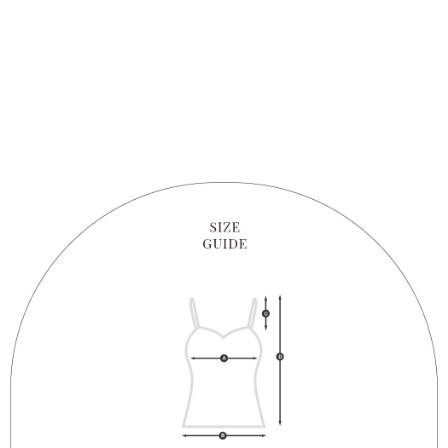
1. Perkhidmatan ini disediakan oleh "Taiwan Mobile Co., Ltd." untuk
membolehkan pengguna membeli produk atau perkhidmatan melalui
perkhidmatan ini semasa transaksi, dan kedai akan menyerahkan hak
tuntutan harga jual/beli ansuran kepada syarikat ini untuk membayar bil
menggunakan bil syarikat ini.
2. Berdasarkan tujuan kontrak persetujuan pembayaran menggunakan
"Pembayaran Ansuran Gogo", kedai akan memberikan maklumat peribadi
anda (termasuk nama, telefon atau alamat) kepada Taiwan Mobile untuk
pengumpulan, pemprosesan dan penggunaan, untuk pengesahan,
semakan dan pembetulan data yang diperlukan untuk bil ansuran oleh
Taiwan Mobile.
3. Sila baca syarat perkhidmatan pengguna secara lengkap melalui
pautan berikut: https://oppay.tw/userRule