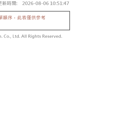
付款
恩沛科技股份有限公司提供之「AFTEE先享後付」服務完成之
依本服務之必要範圍內提供個人資料，並將交易相關給付款項請
0，滿NT$1,800(含以上)免運費
讓予恩沛科技股份有限公司。
個人資料處理事宜，請瀏覽以下網址：
1取貨
ee.tw/terms/#terms3
0，滿NT$1,600(含以上)免運費
年的使用者請事先徵得法定代理人或監護人之同意方可使用
E先享後付」，若未經同意申辦者引起之損失，本公司不負相關責
AFTEE先享後付」時，將依據個別帳號之用戶狀況，依本公司
00，滿NT$2,500(含以上)免運費
核予不同之上限額度；若仍有額度不足之情形，本公司將視審查
用戶進行身份認證。
配送
查看運費
一人註冊多個帳號或使用他人資訊註冊。若發現惡意使用之情
科技股份有限公司將有權停止該用戶之使用額度並採取法律行