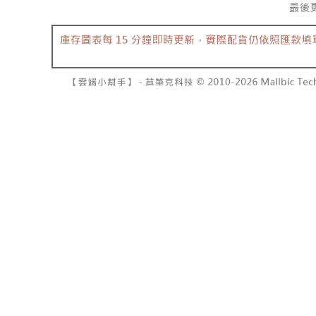
7-11取貨
１．透過由
交易，需
每筆NT$6
求債權轉
２．關於
付款後7-1
https://aft
每筆NT$6
３．未成
「AFTE
宅配
任。
４．使用「
每筆NT$1
即時審查
結果請求
國家/地區
５．嚴禁
形，恩沛
動。