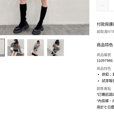
付款與運
超取滿NT$
付款方式
商品特色
信用卡一
商品編號
11097986
超商取貨
商品特色
LINE Pay
排釦；
試穿報告 
Apple Pay
銷售重點
街口支付
*訂購前
*內搭褲
Google Pa
用於七日
大哥付你