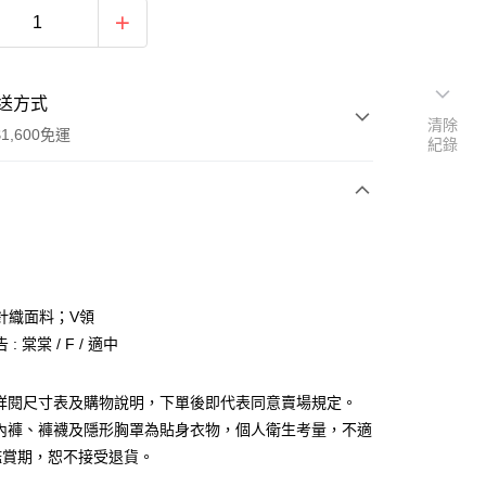
送方式
清除
1,600免運
紀錄
次付款
付款
針織面料；V領
: 棠棠 / F / 適中
請詳閱尺寸表及購物說明，下單後即代表同意賣場規定。
、內褲、褲襪及隱形胸罩為貼身衣物，個人衛生考量，不適
y
鑑賞期，恕不接受退貨。
分期