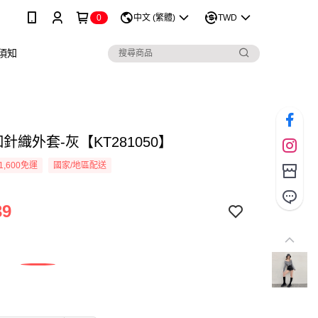
0
中文 (繁體)
TWD
須知
針織外套-灰【KT281050】
1,600免運
國家/地區配送
39