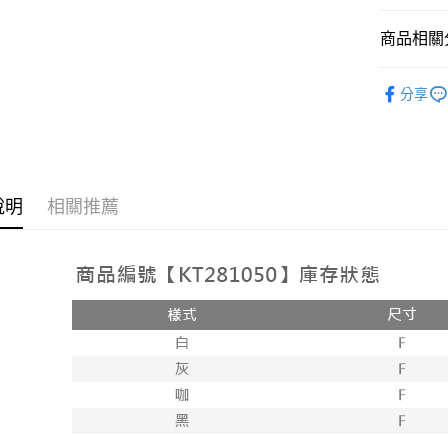
相關說明
【大哥付
商品相關分
AFTEE先
1.本服務
2.付款方
相關說明
➤𝙉𝙀𝙒 𝘼𝙍
流程，驗
【關於「A
分享
ATM付款
完成交易
AFTEE
人氣商品
3.實際核
便利好安
4.訂單成
１．簡單
【外著】
消。如遇
２．便利
運送方式
無法說明
３．安心
【繳款方
全家取貨
說明
相關推薦
1.分期款
【「AFT
醒簡訊。
每筆NT$6
１．於結帳
2.透過簡
付」結帳
帳／街口支
付款後全
２．訂單
３．收到繳
每筆NT$6
【注意事
／ATM／
1.本服務
※ 請注意
已關閉，
用戶於交
絡購買商品
款買賣價
先享後付
每筆NT$10
2.基於同
※ 交易是
資料（包
是否繳費成
已關閉，請
用，由本
付客戶支
每筆NT$10
3.完整用
【注意事