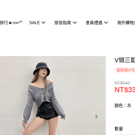
行🔥ᴛᴏᴘ⁵⁰
SALE
穿搭指南
會員禮遇
海外購物
V領三釦
超取滿NT$
NT$640
NT$3
顏色：灰
數量