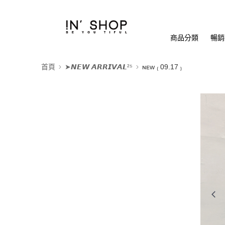
商品分類
暢銷排
首頁
➤𝙉𝙀𝙒 𝘼𝙍𝙍𝙄𝙑𝘼𝙇²⁵
ɴᴇᴡ ₍ 09.17 ₎