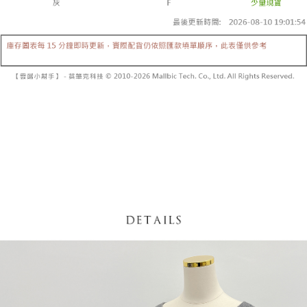
【「AFTEE先享後付」結帳流程】
醒簡訊。
１．於結帳方式選擇「AFTEE先享後付」後，將跳轉至「AFTEE先享後付」
2.透過簡訊連結打開帳單後，可選擇「超商條碼／台灣大直營門市／銀行轉
付款後全家取貨
結帳頁面，進行簡訊認證並確認金額後，即可完成結帳。
帳／街口支付／iPASS MONEY」等通路繳費。
２．訂單成立數日內，您將收到繳費通知簡訊。
每筆NT$60，滿NT$1,600(含以上)免運費
３．收到繳費通知簡訊後14天內，點擊此簡訊中的連結，可透過四大超商／
【注意事項】
ATM／網路銀行／等多元方式進行付款，方視為交易完成。
已關閉，請勿下單
1.本服務係由「台灣大哥大股份有限公司」（以下簡稱本公司）所提供，讓
※ 請注意：結帳手續完成當下不需立刻繳費，但若您需要取消訂單，請聯絡
用戶於交易時，得透過本服務購買商品或服務，並由商店將買賣／分期付款
每筆NT$10,000
購買商品的店家。未經商家同意取消之訂單仍視為有效，需透過AFTEE先享
買賣價金債權讓與本公司後，依約使用本公司帳單繳交帳款。
後付繳納相關費用。
2.基於同意付款使用「大哥付你分期」之契約關係目的，商店將以您的個人
已關閉，請勿下單(付取)
※ 交易是否成功請以「AFTEE先享後付 」之結帳頁面顯示為準，若有關於
資料（包含姓名、電話或地址）提供予台灣大哥大進項蒐集、處理及利用，
是否繳費成功／繳費後需取消欲退款等相關疑問，請聯繫「AFTEE先享後付
每筆NT$10,000
由本公司與您本人進行分期帳單所需資料之確認、核對及更正。
客戶支援中心」
https://netprotections.freshdesk.com/support/home
3.完整用戶服務條款，請詳閱以下連結：
https://oppay.tw/userRule
7-11取貨付款
【注意事項】
１．透過由恩沛科技股份有限公司提供之「AFTEE先享後付」服務完成之交
每筆NT$60，滿NT$1,800(含以上)免運費
易，需依本服務之必要範圍內提供個人資料，並將交易相關給付款項請求債
權轉讓予恩沛科技股份有限公司。
付款後7-11取貨
２．關於個人資料處理事宜，請瀏覽以下網址：
每筆NT$60，滿NT$1,600(含以上)免運費
https://aftee.tw/terms/#terms3
３．未成年的使用者請事先徵得法定代理人或監護人之同意方可使用
宅配
「AFTEE先享後付」，若未經同意申辦者引起之損失，本公司不負相關責
任。
每筆NT$100，滿NT$2,500(含以上)免運費
４．使用「AFTEE先享後付」時，將依據個別帳號之用戶狀況，依本公司即
時審查核予不同之上限額度；若仍有額度不足之情形，本公司將視審查結果
國家/地區配送
查看運費
請求用戶進行身份認證。