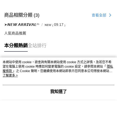
商品相關分類 (3)
查看全部
➤𝙉𝙀𝙒 𝘼𝙍𝙍𝙄𝙑𝘼𝙇²⁵
ɴᴇᴡ ₍ 09.17 ₎
人氣商品推薦
本分類熱銷
全站排行
本網站中使用 cookie，欲查詢有關本網站使用 cookie 方式之詳情，及若您不希
熱門標籤
望在電腦上使用 cookie 時應如何變更電腦的 cookie 設定，請參閱本網站「
隱私
權條款
」之 Cookie 聲明。您繼續使用本網站即表示您同意本公司得按本網站使
用條款之 Cookie 聲明使用 cookie。
了解更多 >
我知道了