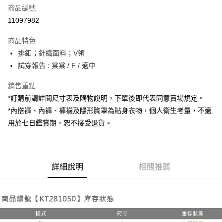
商品編號
超商取貨付款
11097982
LINE Pay
商品特色
Apple Pay
排釦；針織面料；V領
試穿報告 : 棠棠 / F / 適中
街口支付
銷售重點
Google Pay
*訂購前請詳閱尺寸表及購物說明，下單後即代表同意賣場規定。
大哥付你分期
*內搭褲、內褲、褲襪及隱形胸罩為貼身衣物，個人衛生考量，不適
相關說明
用於七日鑑賞期，恕不接受退貨。
【大哥付你分期使用說明】
AFTEE先享後付
1.本服務由台灣大哥大提供，台灣大哥大用戶可立即使用無須另外申請。
2.付款方式選擇「大哥付你分期」，訂單成立後會自動跳轉到大哥付的交易
相關說明
流程，驗證手機門號後，選擇欲分期的期數、繳款截止日，確認付款後即完
【關於「AFTEE先享後付」】
成交易。
詳細說明
相關推薦
ATM付款
AFTEE先享後付是「在收到商品之後才付款」的支付方式。 讓您購物簡單
3.實際核准額度、可分期數及費用金額請依後續交易確認頁面所載為準。
便利好安心！
4.訂單成立30分鐘內，如未前往確認交易或遇審核未通過，訂單將自動取
１．簡單：不需註冊會員、不需綁卡、不需儲值。
運送方式
消。如遇「轉專審核」未通過狀況，表示未達大哥付你分期系統評分，恕無
２．便利：只要手機號碼，簡訊認證，即可結帳。
法說明評估內容。
３．安心：先確認商品／服務後，再付款。
全家取貨付款
【繳款方式說明】
1.分期款項不併入電信帳單，「大哥付你分期」於每月結算日後寄送繳費提
每筆NT$60，滿NT$1,800(含以上)免運費