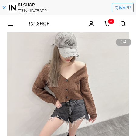
IN SHOP
開啟APP
立刻使用官方APP
0
1
/
4