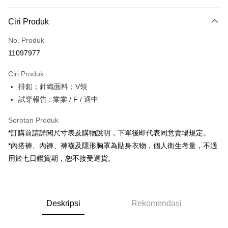
Kaedah Pembayaran
Ciri Produk
Kad Kredit (Bayaran Penuh)
No. Produk
Pengambilan di Kedai Serbaneka
11097977
LINE Pay
Ciri Produk
Apple Pay
排釦；針織面料；V領
試穿報告 : 棠棠 / F / 適中
JKOPAY
Google Pay
Sorotan Produk
*訂購前請詳閱尺寸表及購物說明，下單後即代表同意賣場規定。
OP Pay Later
*內搭褲、內褲、褲襪及隱形胸罩為貼身衣物，個人衛生考量，不適
Deskripsi
用於七日鑑賞期，恕不接受退貨。
[Terma Penggunaan untuk OP Pay Later]
AFTEE
Perkhidmatan ini disediakan oleh Taiwan Mobile dan tersedia untuk
Deskripsi
pengguna Taiwan Mobile tanpa memerlukan permohonan tambahan.
Pertama, Mengenai Perkhidmatan AFTEE Beli Sekarang Bayar Kemudian
Pemindahan ATM
Deskripsi
Rekomendasi
1. Dengan memilih AFTEE sebagai kaedah pembayaran, mesej
Jika anda memilih OP Pay Later sebagai kaedah pembayaran, sistem
pengesahan AFTEE akan muncul.
akan mengarahkan anda secara automatik ke proses transaksi OP Pay
2. Anda boleh meneruskan pembayaran selepas pengesahan SMS.
Pilihan Penghantaran
Later selepas pesanan dibuat. Anda perlu mengesahkan nombor telefon