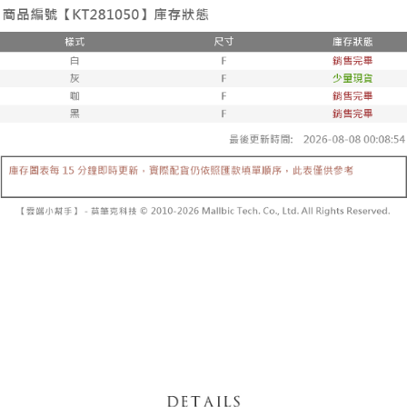
3. Tiada bayaran diperlukan apabila pesanan disahkan. Produk akan
mudah alih anda, memilih bilangan ansuran, dan menetapkan tarikh
dihantar ke alamat yang ditetapkan.
全家取貨付款
akhir pembayaran. Transaksi akan dianggap selesai setelah pembayaran
4. Setelah pesanan disahkan, anda akan menerima SMS pembayaran
disahkan.
NT$60/pesanan | Penghantaran percuma untuk pesanan
manakala ahli aplikasi akan menerima pemberitahuan tolak aplikasi
NT$1,800 atau lebih
AFTEE.
Had kredit yang diluluskan, tempoh ansuran yang tersedia, dan yuran
5. Tiada bayaran diperlukan apabila anda menerima produk. Sila buat
yang dikenakan adalah tertakluk kepada maklumat yang dinyatakan
pembayaran di empat kedai serbaneka utama, ATM atau perbankan
付款後全家取貨
pada halaman pengesahan transaksi seterusnya.
dalam talian dengan SMS pembayaran atau pemberitahuan tolak aplikasi
NT$60/pesanan | Penghantaran percuma untuk pesanan
AFTEE.
Jika transaksi tidak disahkan dalam masa 30 minit selepas pesanan
NT$1,600 atau lebih
dibuat, atau jika permohonan gagal dalam proses semakan, pesanan
Sila ambil perhatian bahawa tempoh pembayaran adalah 14 hari. Walau
akan dibatalkan secara automatik. Jika permohonan gagal pada
已關閉，請勿下單
bagaimanapun, bagi mereka yang telah memuat turun Aplikasi AFTEE
peringkat "semakan manual", ini bermakna kriteria pemarkahan sistem
dan mendaftar sebagai ahli AFTEE boleh menikmati tempoh pembayaran
NT$10,000/pesanan
tidak dipenuhi; butiran penilaian khusus tidak akan didedahkan.
sehingga 45 hari.
已關閉，請勿下單(付取)
[Arahan Pembayaran]
Tempoh pembayaran dikira dari masa kedai meminta pembayaran anda,
ditambah dengan bilangan hari yang boleh dilanjutkan oleh AFTEE. Anda
NT$10,000/pesanan
Pembayaran ansuran melalui OP Pay Later akan dibilkan secara
boleh melanjutkan tempoh pembayaran anda sebelum anda menerima
berasingan dan tidak termasuk dalam bil telekom anda. SMS peringatan
pesanan. Walau bagaimanapun, tiada jaminan bahawa anda boleh
7-11取貨付款
pembayaran akan dihantar selepas kitaran bil bulanan.
menerima pesanan anda semasa tempoh pembayaran (cth.: produk
NT$60/pesanan | Penghantaran percuma untuk pesanan
prapesanan atau produk yang mungkin mengambil masa yang lebih
Selepas mengakses bil melalui pautan dalam SMS, anda boleh
NT$1,800 atau lebih
lama untuk dihantar). Oleh itu, anda dikehendaki membuat pembayaran
menyelesaikan pembayaran anda melalui salah satu saluran berikut: kod
kepada AFTEE dalam tempoh sama ada anda menerima pesanan.
bar kedai serbaneka, kedai runcit Taiwan Mobile, pemindahan bank,
付款後7-11取貨
JKOPay, atau iPASS MONEY.
Kedua, Sekatan Pembayaran