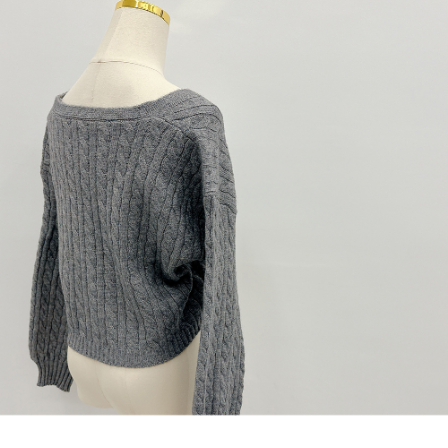
dan kad prabayar)
peribadi yang disenaraikan seperti di atas akan dikumpul dan digunakan
2. Pilihan kaedah pembayaran "Pembayaran Ansuran Gogo", selepas
oleh AFTEE, sila jangan gunakan perkhidmatan ini.
pesanan ditubuhkan, akan secara automatik dialihkan ke proses
transaksi Gogo, selepas pengesahan nombor telefon, pilih bilangan
ansuran yang diingini, tarikh akhir pembayaran, dan setelah
mengesahkan pembayaran, transaksi akan selesai.
3. Jumlah kelulusan sebenar, bilangan ansuran dan jumlah bayaran
adalah berdasarkan halaman pengesahan transaksi seterusnya.
4. Dalam masa 30 minit selepas pesanan ditubuhkan, jika tidak pergi
untuk mengesahkan transaksi atau jika tidak lulus semakan, pesanan
akan dibatalkan secara automatik. Jika terdapat situasi "pindah untuk
semakan khusus" yang tidak lulus, ini menunjukkan bahawa sistem
penilaian tidak mencukupi, tiada penjelasan mengenai kandungan
penilaian boleh diberikan.
【Penerangan Kaedah Pembayaran】
1. Pembayaran ansuran tidak digabungkan dalam bil telekomunikasi,
"Pembayaran Ansuran Gogo" akan menghantar SMS peringatan
pembayaran selepas tarikh penyelesaian bulanan.
2. Melalui pautan SMS untuk membuka bil, anda boleh memilih untuk
membayar melalui "Kod bar kedai serbaneka / Kedai rasmi Taiwan
Mobile / Pemindahan bank / Pembayaran J街口 / iPASS MONEY" dan
saluran lain.
【Nota Penting】