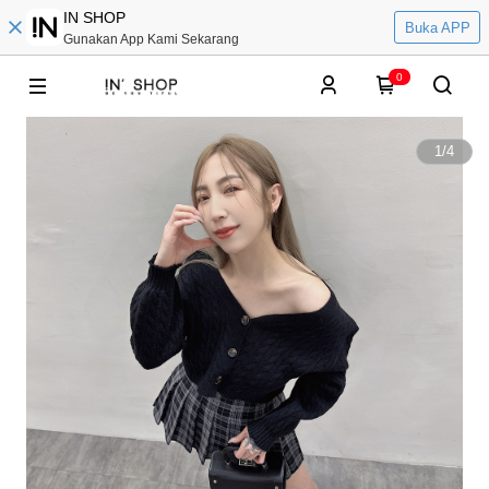
IN SHOP
Buka APP
Gunakan App Kami Sekarang
0
1
/
4