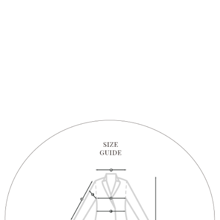
1. Perkhidmatan ini disediakan oleh "Taiwan Mobile Co., Ltd." untuk
membolehkan pengguna membeli produk atau perkhidmatan melalui
perkhidmatan ini semasa transaksi, dan kedai akan menyerahkan hak
tuntutan harga jual/beli ansuran kepada syarikat ini untuk membayar bil
menggunakan bil syarikat ini.
2. Berdasarkan tujuan kontrak persetujuan pembayaran menggunakan
"Pembayaran Ansuran Gogo", kedai akan memberikan maklumat peribadi
anda (termasuk nama, telefon atau alamat) kepada Taiwan Mobile untuk
pengumpulan, pemprosesan dan penggunaan, untuk pengesahan,
semakan dan pembetulan data yang diperlukan untuk bil ansuran oleh
Taiwan Mobile.
3. Sila baca syarat perkhidmatan pengguna secara lengkap melalui
pautan berikut: https://oppay.tw/userRule