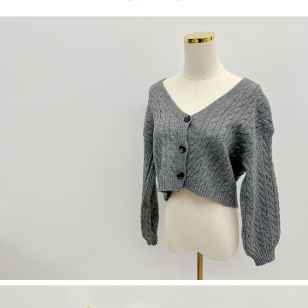
NT$60/pesanan | Penghantaran percuma untuk pesanan
1. Jumlah yang diperakui untuk pengguna kali pertama boleh sehingga
[Nota Penting]
NT$1,600 atau lebih
NT$10,000. Amaun diperakui sebenar yang diluluskan akan berdasarkan
keputusan pensijilan dan semakan oleh AFTEE.
Perkhidmatan ini disediakan oleh Taiwan Mobile Co., Ltd. (“Syarikat”),
宅配
2. Amaun perbelanjaan minimum mestilah lebih besar daripada NT$20.
yang membolehkan pelanggan membeli barangan atau perkhidmatan
3. Pada masa ini hanya tersedia untuk ahli Taiwan.
NT$100/pesanan | Penghantaran percuma untuk pesanan
melalui perkhidmatan ini pada masa transaksi. Hasil daripada pembelian
atau pembayaran ansuran akan dipindahkan oleh peniaga kepada
NT$2,500 atau lebih
Ketiga, Syarat Perkhidmatan
Syarikat, dan pelanggan hendaklah membuat pembayaran mengikut
Perkhidmatan AFTEE Beli Sekarang Bayar Kemudian disediakan oleh NP
perjanjian menggunakan sistem bil Syarikat.
國家/地區配送
Kadar Penghantaran
Taiwan, Inc. dan AFTEE akan membuat bil kepada pengguna. AFTEE
akan menggunakan data peribadi yang dikumpul (termasuk nama
Untuk memenuhi hubungan kontrak yang terjalin melalui persetujuan
pembeli, no. telefon, nama penerima, no. telefon, alamat penerima) untuk
penggunaan OP Pay Later, peniaga akan memberikan maklumat peribadi
penggunaan perkhidmatan. Sila rujuk kepada "Penyata Pengumpulan
anda (termasuk nama, nombor telefon, atau alamat) kepada Syarikat bagi
Data Peribadi, Pemprosesan, Penggunaan"
tujuan pengumpulan, pemprosesan dan penggunaan data yang
(https://aftee.tw/privacypolicy/
) untuk maklumat lanjut.
diperlukan untuk pengebilan ansuran, termasuk pengesahan,
pengesahan semula dan pembetulan.
Jumlah yang diperakui untuk pengguna kali pertama yang lulus
kelulusan boleh sehingga NT$10,000. Jika pengguna tidak membuat
Untuk terma perkhidmatan penuh, sila rujuk pautan berikut:
pembayaran dalam tempoh tersebut, yuran pembayaran lewat sebanyak
https://oppay.tw/userRule
" target="_blank" class="link revert-
20% setahun akan dikenakan. Pengguna bawah umur dikehendaki
style">https://oppay.tw/userRule
mendapatkan kebenaran daripada ibu bapa atau penjaga yang sah
untuk menggunakan AFTEE.
【Panduan Penggunaan Pembayaran Ansuran Gogo】
1. Perkhidmatan ini disediakan oleh Taiwan Mobile, pengguna telefon
Sila hubungi NP Taiwan Inc. di
cs_tw@netprotections.co.jp
jika anda
mudah alih boleh segera menggunakan tanpa perlu memohon lagi.
mempunyai sebarang kebimbangan mengenai pemprosesan dan
(Hanya untuk nombor langganan peribadi, tidak terbuka untuk syarikat
penggunaan pada data peribadi. Jika anda tidak bersetuju dengan data