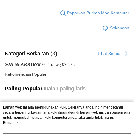
Paparkan Butiran Mod Komputer
Sokongan
Kategori Berkaitan (3)
Lihat Semua
➤𝙉𝙀𝙒 𝘼𝙍𝙍𝙄𝙑𝘼𝙇²⁵
ɴᴇᴡ ₍ 09.17 ₎
Rekomendasi Popular
Paling Popular
Jualan paling laris
Laman web ini ada menggunakan kuki. Sekiranya anda ingin mengetahui
Tag Popular
secara terperinci bagaimana kuki digunakan di laman web ini, dan bagaimana
untuk mengubah tetapan kuki komputer anda. Jika anda tidak mahu
menggunakan kuki di komputer anda, sila rujuk penerangan mengenai kuki.
Butiran >
Dasar Privasi
Laman web ini ada menggunakan kuki. Sekiranya anda ingin
mengetahui secara terperinci bagaimana kuki digunakan di laman web ini,