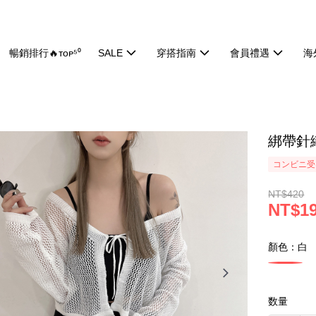
暢銷排行🔥ᴛᴏᴘ⁵⁰
SALE
穿搭指南
會員禮遇
海
綁帶針織
コンビニ受け
NT$420
NT$1
顏色：白
数量