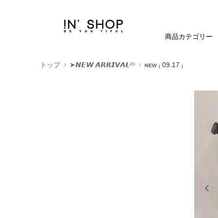
商品カテゴリー
トップ
➤𝙉𝙀𝙒 𝘼𝙍𝙍𝙄𝙑𝘼𝙇²⁵
ɴᴇᴡ ₍ 09.17 ₎