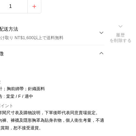
配送方法
履歴
け取り NT$1,600以上で送料無料
を削除する
方法
徴
カード1回払い
店頭代金引換
徴
計；胸前綁帶；針織面料
: 棠棠 / F / 適中
ポイント
請詳閱尺寸表及購物說明，下單後即代表同意賣場規定。
y
、內褲、褲襪及隱形胸罩為貼身衣物，個人衛生考量，不適
鑑賞期，恕不接受退貨。
ter