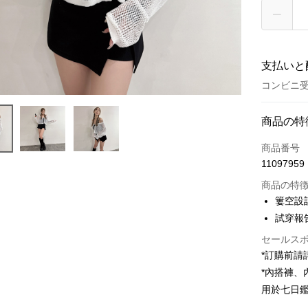
支払いと
コンビニ受
お支払い
商品の特
クレジット
商品番号
11097959
コンビニ
商品の特
LINE Pay
簍空設
試穿報告 
Apple Pay
セールス
JKOPAY
*訂購前
Google Pa
*內搭褲
用於七日
OP Pay La