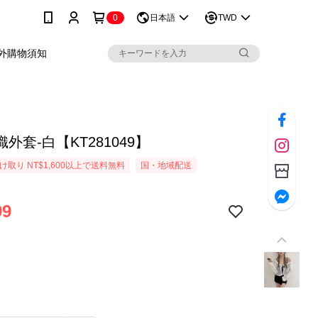
0
日本語
TWD
外購物須知
外套-白【KT281049】
取り NT$1,600以上で送料無料
国・地域配送
99