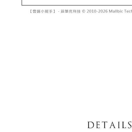
7-11取貨
よって提
スを購入
二、支払
配送毎にNT
渡した後
1.初回 
す。
き、限度
付款後7-1
2. 「OP
2.決済金額
配送毎にNT
人情報（
3.現在、
処理およ
宅配
報の確認
三、利用規
3. 完全
プロテクシ
配送毎にNT
ださい：
ht
します。
文者の氏
國家/地區
これに限ら
されます。
AFTEE
明』をご
AFTEE
なります。
延滞納金
後見人の同
個人情報
を行使し
cs_tw@netp
を、必要な