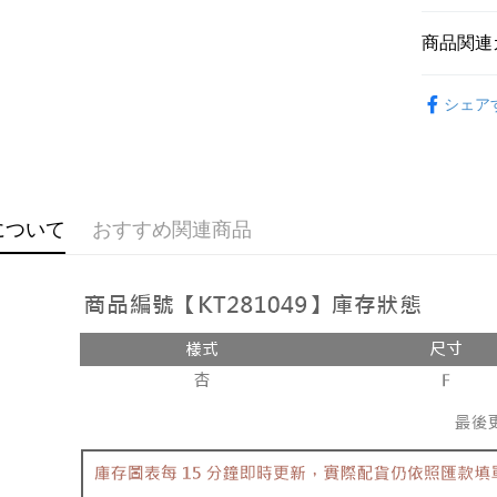
説明
【OP Pay
商品関連
AFTEE
1. 本サ
追加の申
説明
➤𝙉𝙀𝙒 𝘼𝙍
2. 支払い
一、 AF
シェア
ATM払い
動的に OP
1.お支払
おすすめ
払いの回
ドウが表
す。
2.SMS
【外著】
3. 実際
3.注文す
配送方法
ジを基準
す。
4. 注文
4.ご注文
全家取貨
について
おすすめ関連商品
合、注文
員の場合は
が発生し
配送毎にNT
5.商品受
評価内容
たはアプリ
付款後全
ングでお
配送毎にNT
【支払い
代金納付期
1. 分割払
プリをダウ
已關閉，
の締め日後
以内まで
2. SM
配送毎にNT
湾大直営店
お支払期限
で支払い
已關閉，請
もとに計算
期限を延
配送毎にNT
【注意事
（例：予
1. 本サ
の有無に関