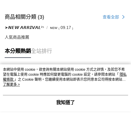
商品相關分類 (3)
查看全部
➤𝙉𝙀𝙒 𝘼𝙍𝙍𝙄𝙑𝘼𝙇²⁵
ɴᴇᴡ ₍ 09.17 ₎
人氣商品推薦
本分類熱銷
全站排行
本網站中使用 cookie，欲查詢有關本網站使用 cookie 方式之詳情，及若您不希
熱門標籤
望在電腦上使用 cookie 時應如何變更電腦的 cookie 設定，請參閱本網站「
隱私
權條款
」之 Cookie 聲明。您繼續使用本網站即表示您同意本公司得按本網站使
用條款之 Cookie 聲明使用 cookie。
了解更多 >
我知道了