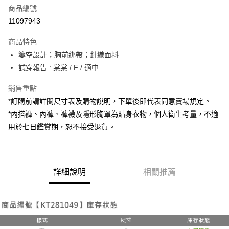
商品編號
超商取貨付款
11097943
LINE Pay
商品特色
Apple Pay
簍空設計；胸前綁帶；針織面料
試穿報告 : 棠棠 / F / 適中
街口支付
銷售重點
Google Pay
*訂購前請詳閱尺寸表及購物說明，下單後即代表同意賣場規定。
大哥付你分期
*內搭褲、內褲、褲襪及隱形胸罩為貼身衣物，個人衛生考量，不適
相關說明
用於七日鑑賞期，恕不接受退貨。
【大哥付你分期使用說明】
AFTEE先享後付
1.本服務由台灣大哥大提供，台灣大哥大用戶可立即使用無須另外申請。
2.付款方式選擇「大哥付你分期」，訂單成立後會自動跳轉到大哥付的交易
相關說明
流程，驗證手機門號後，選擇欲分期的期數、繳款截止日，確認付款後即完
【關於「AFTEE先享後付」】
成交易。
詳細說明
相關推薦
ATM付款
AFTEE先享後付是「在收到商品之後才付款」的支付方式。 讓您購物簡單
3.實際核准額度、可分期數及費用金額請依後續交易確認頁面所載為準。
便利好安心！
4.訂單成立30分鐘內，如未前往確認交易或遇審核未通過，訂單將自動取
１．簡單：不需註冊會員、不需綁卡、不需儲值。
運送方式
消。如遇「轉專審核」未通過狀況，表示未達大哥付你分期系統評分，恕無
２．便利：只要手機號碼，簡訊認證，即可結帳。
法說明評估內容。
３．安心：先確認商品／服務後，再付款。
全家取貨付款
【繳款方式說明】
1.分期款項不併入電信帳單，「大哥付你分期」於每月結算日後寄送繳費提
每筆NT$60，滿NT$1,800(含以上)免運費