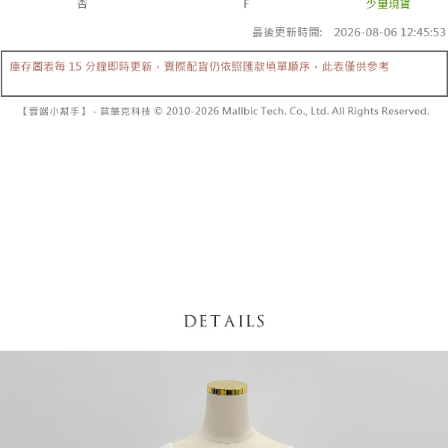
【「AFTEE先享後付」結帳流程】
醒簡訊。
１．於結帳方式選擇「AFTEE先享後付」後，將跳轉至「AFTEE先享後付」
2.透過簡訊連結打開帳單後，可選擇「超商條碼／台灣大直營門市／銀行轉
付款後全家取貨
結帳頁面，進行簡訊認證並確認金額後，即可完成結帳。
帳／街口支付／iPASS MONEY」等通路繳費。
２．訂單成立數日內，您將收到繳費通知簡訊。
每筆NT$60，滿NT$1,600(含以上)免運費
３．收到繳費通知簡訊後14天內，點擊此簡訊中的連結，可透過四大超商／
【注意事項】
ATM／網路銀行／等多元方式進行付款，方視為交易完成。
已關閉，請勿下單
1.本服務係由「台灣大哥大股份有限公司」（以下簡稱本公司）所提供，讓
※ 請注意：結帳手續完成當下不需立刻繳費，但若您需要取消訂單，請聯絡
用戶於交易時，得透過本服務購買商品或服務，並由商店將買賣／分期付款
每筆NT$10,000
購買商品的店家。未經商家同意取消之訂單仍視為有效，需透過AFTEE先享
買賣價金債權讓與本公司後，依約使用本公司帳單繳交帳款。
後付繳納相關費用。
2.基於同意付款使用「大哥付你分期」之契約關係目的，商店將以您的個人
已關閉，請勿下單(付取)
※ 交易是否成功請以「AFTEE先享後付 」之結帳頁面顯示為準，若有關於
資料（包含姓名、電話或地址）提供予台灣大哥大進項蒐集、處理及利用，
是否繳費成功／繳費後需取消欲退款等相關疑問，請聯繫「AFTEE先享後付
每筆NT$10,000
由本公司與您本人進行分期帳單所需資料之確認、核對及更正。
客戶支援中心」
https://netprotections.freshdesk.com/support/home
3.完整用戶服務條款，請詳閱以下連結：
https://oppay.tw/userRule
7-11取貨付款
【注意事項】
１．透過由恩沛科技股份有限公司提供之「AFTEE先享後付」服務完成之交
每筆NT$60，滿NT$1,800(含以上)免運費
易，需依本服務之必要範圍內提供個人資料，並將交易相關給付款項請求債
權轉讓予恩沛科技股份有限公司。
付款後7-11取貨
２．關於個人資料處理事宜，請瀏覽以下網址：
每筆NT$60，滿NT$1,600(含以上)免運費
https://aftee.tw/terms/#terms3
３．未成年的使用者請事先徵得法定代理人或監護人之同意方可使用
宅配
「AFTEE先享後付」，若未經同意申辦者引起之損失，本公司不負相關責
任。
每筆NT$100，滿NT$2,500(含以上)免運費
４．使用「AFTEE先享後付」時，將依據個別帳號之用戶狀況，依本公司即
時審查核予不同之上限額度；若仍有額度不足之情形，本公司將視審查結果
國家/地區配送
查看運費
請求用戶進行身份認證。