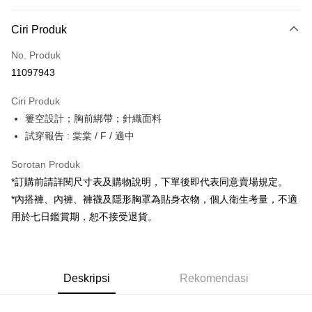
Kaedah Pembayaran
Ciri Produk
Kad Kredit (Bayaran Penuh)
No. Produk
Pengambilan di Kedai Serbaneka
11097943
LINE Pay
Ciri Produk
Apple Pay
簍空設計；胸前綁帶；針織面料
試穿報告 : 棠棠 / F / 適中
JKOPAY
Google Pay
Sorotan Produk
*訂購前請詳閱尺寸表及購物說明，下單後即代表同意賣場規定。
OP Pay Later
*內搭褲、內褲、褲襪及隱形胸罩為貼身衣物，個人衛生考量，不適
Deskripsi
用於七日鑑賞期，恕不接受退貨。
[Terma Penggunaan untuk OP Pay Later]
AFTEE
Perkhidmatan ini disediakan oleh Taiwan Mobile dan tersedia untuk
Deskripsi
pengguna Taiwan Mobile tanpa memerlukan permohonan tambahan.
Pertama, Mengenai Perkhidmatan AFTEE Beli Sekarang Bayar Kemudian
Pemindahan ATM
Deskripsi
Rekomendasi
1. Dengan memilih AFTEE sebagai kaedah pembayaran, mesej
Jika anda memilih OP Pay Later sebagai kaedah pembayaran, sistem
pengesahan AFTEE akan muncul.
akan mengarahkan anda secara automatik ke proses transaksi OP Pay
2. Anda boleh meneruskan pembayaran selepas pengesahan SMS.
Pilihan Penghantaran
Later selepas pesanan dibuat. Anda perlu mengesahkan nombor telefon