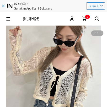
IN SHOP
Buka APP
Gunakan App Kami Sekarang
0
1
/
3