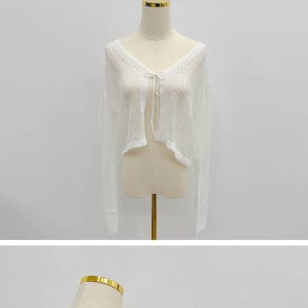
NT$60/pesanan | Penghantaran percuma untuk pesanan
1. Jumlah yang diperakui untuk pengguna kali pertama boleh sehingga
[Nota Penting]
NT$1,600 atau lebih
NT$10,000. Amaun diperakui sebenar yang diluluskan akan berdasarkan
keputusan pensijilan dan semakan oleh AFTEE.
Perkhidmatan ini disediakan oleh Taiwan Mobile Co., Ltd. (“Syarikat”),
宅配
2. Amaun perbelanjaan minimum mestilah lebih besar daripada NT$20.
yang membolehkan pelanggan membeli barangan atau perkhidmatan
3. Pada masa ini hanya tersedia untuk ahli Taiwan.
NT$100/pesanan | Penghantaran percuma untuk pesanan
melalui perkhidmatan ini pada masa transaksi. Hasil daripada pembelian
atau pembayaran ansuran akan dipindahkan oleh peniaga kepada
NT$2,500 atau lebih
Ketiga, Syarat Perkhidmatan
Syarikat, dan pelanggan hendaklah membuat pembayaran mengikut
Perkhidmatan AFTEE Beli Sekarang Bayar Kemudian disediakan oleh NP
perjanjian menggunakan sistem bil Syarikat.
國家/地區配送
Kadar Penghantaran
Taiwan, Inc. dan AFTEE akan membuat bil kepada pengguna. AFTEE
akan menggunakan data peribadi yang dikumpul (termasuk nama
Untuk memenuhi hubungan kontrak yang terjalin melalui persetujuan
pembeli, no. telefon, nama penerima, no. telefon, alamat penerima) untuk
penggunaan OP Pay Later, peniaga akan memberikan maklumat peribadi
penggunaan perkhidmatan. Sila rujuk kepada "Penyata Pengumpulan
anda (termasuk nama, nombor telefon, atau alamat) kepada Syarikat bagi
Data Peribadi, Pemprosesan, Penggunaan"
tujuan pengumpulan, pemprosesan dan penggunaan data yang
(https://aftee.tw/privacypolicy/
) untuk maklumat lanjut.
diperlukan untuk pengebilan ansuran, termasuk pengesahan,
pengesahan semula dan pembetulan.
Jumlah yang diperakui untuk pengguna kali pertama yang lulus
kelulusan boleh sehingga NT$10,000. Jika pengguna tidak membuat
Untuk terma perkhidmatan penuh, sila rujuk pautan berikut:
pembayaran dalam tempoh tersebut, yuran pembayaran lewat sebanyak
https://oppay.tw/userRule
" target="_blank" class="link revert-
20% setahun akan dikenakan. Pengguna bawah umur dikehendaki
style">https://oppay.tw/userRule
mendapatkan kebenaran daripada ibu bapa atau penjaga yang sah
untuk menggunakan AFTEE.
【Panduan Penggunaan Pembayaran Ansuran Gogo】
1. Perkhidmatan ini disediakan oleh Taiwan Mobile, pengguna telefon
Sila hubungi NP Taiwan Inc. di
cs_tw@netprotections.co.jp
jika anda
mudah alih boleh segera menggunakan tanpa perlu memohon lagi.
mempunyai sebarang kebimbangan mengenai pemprosesan dan
(Hanya untuk nombor langganan peribadi, tidak terbuka untuk syarikat
penggunaan pada data peribadi. Jika anda tidak bersetuju dengan data