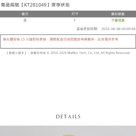
3. Tiada bayaran diperlukan apabila pesanan disahkan. Produk akan
mudah alih anda, memilih bilangan ansuran, dan menetapkan tarikh
dihantar ke alamat yang ditetapkan.
全家取貨付款
akhir pembayaran. Transaksi akan dianggap selesai setelah pembayaran
4. Setelah pesanan disahkan, anda akan menerima SMS pembayaran
disahkan.
NT$60/pesanan | Penghantaran percuma untuk pesanan
manakala ahli aplikasi akan menerima pemberitahuan tolak aplikasi
NT$1,800 atau lebih
AFTEE.
Had kredit yang diluluskan, tempoh ansuran yang tersedia, dan yuran
5. Tiada bayaran diperlukan apabila anda menerima produk. Sila buat
yang dikenakan adalah tertakluk kepada maklumat yang dinyatakan
pembayaran di empat kedai serbaneka utama, ATM atau perbankan
付款後全家取貨
pada halaman pengesahan transaksi seterusnya.
dalam talian dengan SMS pembayaran atau pemberitahuan tolak aplikasi
NT$60/pesanan | Penghantaran percuma untuk pesanan
AFTEE.
Jika transaksi tidak disahkan dalam masa 30 minit selepas pesanan
NT$1,600 atau lebih
dibuat, atau jika permohonan gagal dalam proses semakan, pesanan
Sila ambil perhatian bahawa tempoh pembayaran adalah 14 hari. Walau
akan dibatalkan secara automatik. Jika permohonan gagal pada
已關閉，請勿下單
bagaimanapun, bagi mereka yang telah memuat turun Aplikasi AFTEE
peringkat "semakan manual", ini bermakna kriteria pemarkahan sistem
dan mendaftar sebagai ahli AFTEE boleh menikmati tempoh pembayaran
NT$10,000/pesanan
tidak dipenuhi; butiran penilaian khusus tidak akan didedahkan.
sehingga 45 hari.
已關閉，請勿下單(付取)
[Arahan Pembayaran]
Tempoh pembayaran dikira dari masa kedai meminta pembayaran anda,
ditambah dengan bilangan hari yang boleh dilanjutkan oleh AFTEE. Anda
NT$10,000/pesanan
Pembayaran ansuran melalui OP Pay Later akan dibilkan secara
boleh melanjutkan tempoh pembayaran anda sebelum anda menerima
berasingan dan tidak termasuk dalam bil telekom anda. SMS peringatan
pesanan. Walau bagaimanapun, tiada jaminan bahawa anda boleh
7-11取貨付款
pembayaran akan dihantar selepas kitaran bil bulanan.
menerima pesanan anda semasa tempoh pembayaran (cth.: produk
NT$60/pesanan | Penghantaran percuma untuk pesanan
prapesanan atau produk yang mungkin mengambil masa yang lebih
Selepas mengakses bil melalui pautan dalam SMS, anda boleh
NT$1,800 atau lebih
lama untuk dihantar). Oleh itu, anda dikehendaki membuat pembayaran
menyelesaikan pembayaran anda melalui salah satu saluran berikut: kod
kepada AFTEE dalam tempoh sama ada anda menerima pesanan.
bar kedai serbaneka, kedai runcit Taiwan Mobile, pemindahan bank,
付款後7-11取貨
JKOPay, atau iPASS MONEY.
Kedua, Sekatan Pembayaran