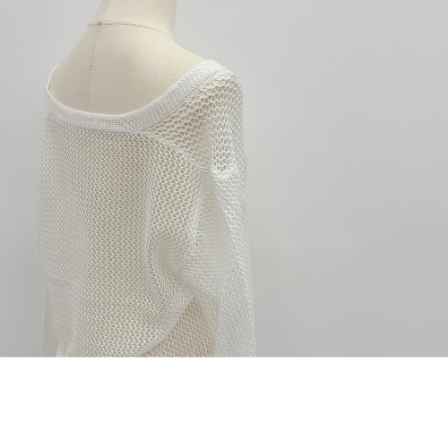
dan kad prabayar)
peribadi yang disenaraikan seperti di atas akan dikumpul dan digunakan
2. Pilihan kaedah pembayaran "Pembayaran Ansuran Gogo", selepas
oleh AFTEE, sila jangan gunakan perkhidmatan ini.
pesanan ditubuhkan, akan secara automatik dialihkan ke proses
transaksi Gogo, selepas pengesahan nombor telefon, pilih bilangan
ansuran yang diingini, tarikh akhir pembayaran, dan setelah
mengesahkan pembayaran, transaksi akan selesai.
3. Jumlah kelulusan sebenar, bilangan ansuran dan jumlah bayaran
adalah berdasarkan halaman pengesahan transaksi seterusnya.
4. Dalam masa 30 minit selepas pesanan ditubuhkan, jika tidak pergi
untuk mengesahkan transaksi atau jika tidak lulus semakan, pesanan
akan dibatalkan secara automatik. Jika terdapat situasi "pindah untuk
semakan khusus" yang tidak lulus, ini menunjukkan bahawa sistem
penilaian tidak mencukupi, tiada penjelasan mengenai kandungan
penilaian boleh diberikan.
【Penerangan Kaedah Pembayaran】
1. Pembayaran ansuran tidak digabungkan dalam bil telekomunikasi,
"Pembayaran Ansuran Gogo" akan menghantar SMS peringatan
pembayaran selepas tarikh penyelesaian bulanan.
2. Melalui pautan SMS untuk membuka bil, anda boleh memilih untuk
membayar melalui "Kod bar kedai serbaneka / Kedai rasmi Taiwan
Mobile / Pemindahan bank / Pembayaran J街口 / iPASS MONEY" dan
saluran lain.
【Nota Penting】