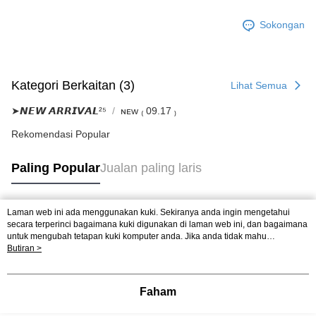
Sokongan
Kategori Berkaitan (3)
Lihat Semua
➤𝙉𝙀𝙒 𝘼𝙍𝙍𝙄𝙑𝘼𝙇²⁵
ɴᴇᴡ ₍ 09.17 ₎
Rekomendasi Popular
Paling Popular
Jualan paling laris
Laman web ini ada menggunakan kuki. Sekiranya anda ingin mengetahui
Tag Popular
secara terperinci bagaimana kuki digunakan di laman web ini, dan bagaimana
untuk mengubah tetapan kuki komputer anda. Jika anda tidak mahu
menggunakan kuki di komputer anda, sila rujuk penerangan mengenai kuki.
Butiran >
Dasar Privasi
Laman web ini ada menggunakan kuki. Sekiranya anda ingin
mengetahui secara terperinci bagaimana kuki digunakan di laman web ini,
dan bagaimana untuk mengubah tetapan kuki komputer anda. Jika anda tidak
Faham
mahu menggunakan kuki di komputer anda, sila rujuk penerangan mengenai
kuki.