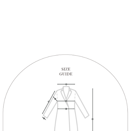
1. Perkhidmatan ini disediakan oleh "Taiwan Mobile Co., Ltd." untuk
membolehkan pengguna membeli produk atau perkhidmatan melalui
perkhidmatan ini semasa transaksi, dan kedai akan menyerahkan hak
tuntutan harga jual/beli ansuran kepada syarikat ini untuk membayar bil
menggunakan bil syarikat ini.
2. Berdasarkan tujuan kontrak persetujuan pembayaran menggunakan
"Pembayaran Ansuran Gogo", kedai akan memberikan maklumat peribadi
anda (termasuk nama, telefon atau alamat) kepada Taiwan Mobile untuk
pengumpulan, pemprosesan dan penggunaan, untuk pengesahan,
semakan dan pembetulan data yang diperlukan untuk bil ansuran oleh
Taiwan Mobile.
3. Sila baca syarat perkhidmatan pengguna secara lengkap melalui
pautan berikut: https://oppay.tw/userRule