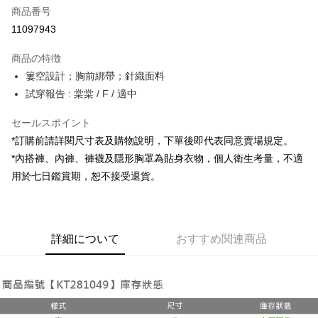
商品番号
コンビニ店頭代金引換
11097943
LINE Pay
商品の特徴
Apple Pay
簍空設計；胸前綁帶；針織面料
試穿報告 : 棠棠 / F / 適中
JKOPAY
セールスポイント
Google Pay
*訂購前請詳閱尺寸表及購物說明，下單後即代表同意賣場規定。
OP Pay Later
*內搭褲、內褲、褲襪及隱形胸罩為貼身衣物，個人衛生考量，不適
説明
用於七日鑑賞期，恕不接受退貨。
【OP Pay Later 使用説明】
AFTEE代金後払い
1. 本サービスは台湾大哥大によって提供され、台湾大哥大のユーザーは追
加の申請なしで即時に利用可能です。
説明
2. 支払い方法で「OP Pay Later」を選択すると、注文が成立した後に自動
一、 AFTEE代金後払いについて
的に OP Pay Later の取引プロセスに移行し、携帯番号を確認後、分割払
ATM払い
詳細について
おすすめ関連商品
1.お支払い方法でAFTEE代金後払いを選択すると、携帯電話認証ウィンド
いの回数や支払い期限を選択し、支払いを確認すると取引が完了します。
ウが表示されます。
3. 実際の承認額、分割回数および費用については、後続の取引確認ページ
2.SMSで認証してお支払い手続を進めてください。
配送方法
を基準とします。
3.注文するときのお支払いは不要です。商品はご指定の住所に配送されま
4. 注文成立後30分以内に確認取引を行わない場合や審査が通過しない場
す。
全家取貨付款
合、注文は自動的にキャンセルされます。「転専審査」に未通過の状況が
4.ご注文が完了すると、携帯に支払い通知のSMSが届きます。アプリ会員
発生した場合は、システムの評価基準に達していないことを意味し、評価
配送毎にNT$60、NT$1,800以上で送料無料
の場合は、AFTEE アプリプッシュ通知が届きます。