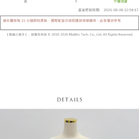
内容についての説明はいたしかねます。
5.商品受け取り時のお支払いは不要です。商品を確かめてから、SMSまた
付款後全家取貨
はアプリの通知に従って、4大コンビニ、またはATM/オンラインバンキン
グでお支払いください。
配送毎にNT$60、NT$1,600以上で送料無料
【支払い方法の説明】
1. 分割払いの金額は電信請求書に統合されず、「OP Pay Later」は毎月の
代金納付期限は最短で 14 日以内ですので、ご注意ください。AFTEE アプ
已關閉，請勿下單
締め日後に支払いリマインダーのSMSを送信します。
リをダウンロードして AFTEE 会員になるとお支払い期限を最長 45 日以内
2. SMSのリンクを通じて請求書を開いた後、「コンビニバーコード／台湾
配送毎にNT$10,000
まで延長できます。
大直営店舗／銀行振込／街口支払い／iPASS MONEY」などのチャネルで
支払いを選択できます。
已關閉，請勿下單(付取)
お支払期限は、ショップが請求した期日と、AFTEEで延長できる日数をも
とに計算されます。AFTEEで注文すると、商品を受け取るまで支払い期限
配送毎にNT$10,000
【注意事項】
を延長できますが、商品を期限内に受け取れない場合があります（例：予
1. 本サービスは「台湾大哥大株式会社」（以下「当社」といいます）によ
約商品や商品到着日が比較的遅い商品）。そのため、商品到着の有無に関
7-11取貨付款
って提供され、ユーザーが取引時に本サービスを通じて商品やサービスを
わらず、AFTEEで指定された期限内にお支払いください。
購入できるようにし、店舗が売買／分割払い売買の債権を当社に譲渡した
配送毎にNT$60、NT$1,800以上で送料無料
後、契約に基づいて当社の請求書で帳款を支払うことになります。
二、支払い限度額
2. 「OP Pay Later」を利用する契約関係の目的から、店舗はあなたの個人
付款後7-11取貨
1.初回 AFTEEを ご利用の際に、認証結果及び当社の審査の結果に基づ
情報（名前、電話または住所を含む）を台湾大哥大に提供し、収集、処理
き、限度額が設定されます。
配送毎にNT$60、NT$1,600以上で送料無料
および利用するために、当社があなた本人と分割請求書に必要な情報の確
2.決済金額は最低NT$20です。
認、照合および修正を行います。
3.現在、台湾の会員のみご利用いただけます。
宅配
3. 完全なユーザーサービス規約については、以下のリンクを参照してくだ
さい：
https://oppay.tw/userRule
三、利用規約「AFTEE代金後払い」（以下当サービスという）はネットプ
配送毎にNT$100、NT$2,500以上で送料無料
ロテクションズ（以下 AFTEE という）が提供し、AFTEEが代金を徴収し
ます。当サービスご利用の際に提供しなければならない個人情報（注文者
國家/地區配送
送料を確認
の氏名、電話番号、受取人の氏名、電話番号、受取人住所を含むがこれに