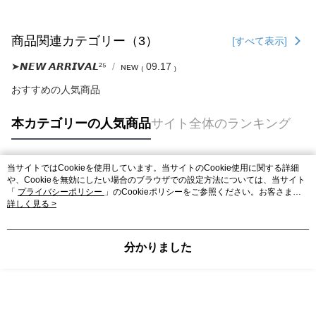
商品関連カテゴリー（3）
[すべて表示]
➤𝙉𝙀𝙒 𝘼𝙍𝙍𝙄𝙑𝘼𝙇²⁵
ɴᴇᴡ ₍ 09.17 ₎
おすすめの人気商品
本カテゴリーの人気商品
サイト全体のランキング
当サイトではCookieを使用しています。当サイトのCookie使用に関する詳細
人気タグ
や、Cookieを無効にしたい場合のブラウザでの設定方法については、当サイト
「
プライバシーポリシー
」のCookieポリシーをご参照ください。お客さま
が、当サイトを引き続き使用される場合、当社がサイト利用規約のCookieポリ
詳しく見る >
シーに基づいてCookieを使用することに同意したものとみなします。
分かりました