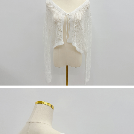
限らない）は、AFTEEに渡され当サービスで必要な範囲内で利用されま
す。AFTEEの個人情報の収集、処理、利用について、詳細はAFTEE公式ホ
ームページの『個人情報の収集、処理及び利用に関する声明』をご参照く
ださい（
https://aftee.tw/privacypolicy/
）。
AFTEEの初回ご利用の際に、審査を通過すれば、最高額がNT$10,000にな
ります。支払い期限を過ぎた場合、その金額に基づいて年利20%の遅延滞
納金が加算されます。未成年の利用者は、事前に法定代理人または後見人
の同意を得ればAFTEEをご利用いただけます。
個人情報の処理、利用について疑問がある、または関連する法律の権利を
行使したい場合は、ネットプロテクションズ
cs_tw@netprotections.co.jp
にご連絡ください。上記に示した個人情報を、必要な購入注文書とあわせ
てAFTEEにご提供いただく、またはAFTEEにあなたの個人情報の収集、処
理、利用を許可することににご同意いただけない場合は、当サービスを選
択しないでください。