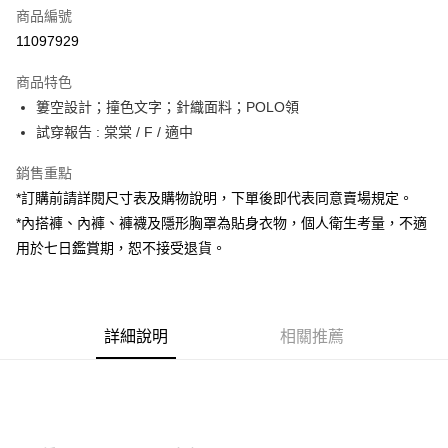
商品編號
超商取貨付款
11097929
LINE Pay
商品特色
Apple Pay
簍空設計；撞色文字；針織面料；POLO領
試穿報告 : 棠棠 / F / 適中
街口支付
銷售重點
Google Pay
*訂購前請詳閱尺寸表及購物說明，下單後即代表同意賣場規定。
大哥付你分期
*內搭褲、內褲、褲襪及隱形胸罩為貼身衣物，個人衛生考量，不適
相關說明
用於七日鑑賞期，恕不接受退貨。
【大哥付你分期使用說明】
AFTEE先享後付
1.本服務由台灣大哥大提供，台灣大哥大用戶可立即使用無須另外申請。
2.付款方式選擇「大哥付你分期」，訂單成立後會自動跳轉到大哥付的交易
相關說明
流程，驗證手機門號後，選擇欲分期的期數、繳款截止日，確認付款後即完
【關於「AFTEE先享後付」】
成交易。
詳細說明
相關推薦
ATM付款
AFTEE先享後付是「在收到商品之後才付款」的支付方式。 讓您購物簡單
3.實際核准額度、可分期數及費用金額請依後續交易確認頁面所載為準。
便利好安心！
4.訂單成立30分鐘內，如未前往確認交易或遇審核未通過，訂單將自動取
１．簡單：不需註冊會員、不需綁卡、不需儲值。
運送方式
消。如遇「轉專審核」未通過狀況，表示未達大哥付你分期系統評分，恕無
２．便利：只要手機號碼，簡訊認證，即可結帳。
法說明評估內容。
３．安心：先確認商品／服務後，再付款。
全家取貨付款
【繳款方式說明】
1.分期款項不併入電信帳單，「大哥付你分期」於每月結算日後寄送繳費提
每筆NT$60，滿NT$1,800(含以上)免運費