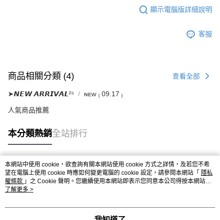
顯示電腦版詳細說明
客服
商品相關分類 (4)
查看全部
➤𝙉𝙀𝙒 𝘼𝙍𝙍𝙄𝙑𝘼𝙇²⁵
ɴᴇᴡ ₍ 09.17 ₎
人氣商品推薦
本分類熱銷
全站排行
本網站中使用 cookie，欲查詢有關本網站使用 cookie 方式之詳情，及若您不希
熱門標籤
望在電腦上使用 cookie 時應如何變更電腦的 cookie 設定，請參閱本網站「
隱私
權條款
」之 Cookie 聲明。您繼續使用本網站即表示您同意本公司得按本網站使
用條款之 Cookie 聲明使用 cookie。
了解更多 >
我知道了