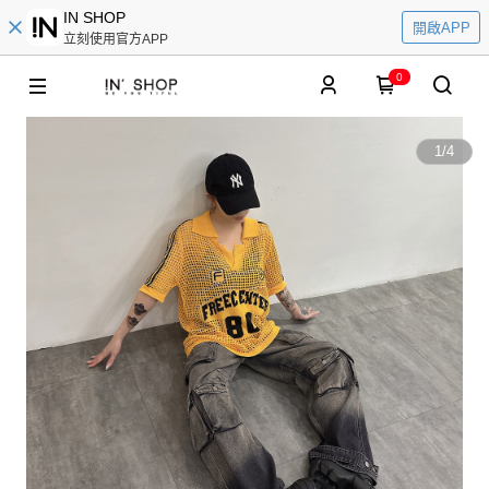
IN SHOP
開啟APP
立刻使用官方APP
0
1
/
4