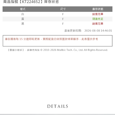
【「AFTEE先享後付」結帳流程】
醒簡訊。
１．於結帳方式選擇「AFTEE先享後付」後，將跳轉至「AFTEE先享後付」
2.透過簡訊連結打開帳單後，可選擇「超商條碼／台灣大直營門市／銀行轉
付款後全家取貨
結帳頁面，進行簡訊認證並確認金額後，即可完成結帳。
帳／街口支付／iPASS MONEY」等通路繳費。
２．訂單成立數日內，您將收到繳費通知簡訊。
每筆NT$60，滿NT$1,600(含以上)免運費
３．收到繳費通知簡訊後14天內，點擊此簡訊中的連結，可透過四大超商／
【注意事項】
ATM／網路銀行／等多元方式進行付款，方視為交易完成。
已關閉，請勿下單
1.本服務係由「台灣大哥大股份有限公司」（以下簡稱本公司）所提供，讓
※ 請注意：結帳手續完成當下不需立刻繳費，但若您需要取消訂單，請聯絡
用戶於交易時，得透過本服務購買商品或服務，並由商店將買賣／分期付款
每筆NT$10,000
購買商品的店家。未經商家同意取消之訂單仍視為有效，需透過AFTEE先享
買賣價金債權讓與本公司後，依約使用本公司帳單繳交帳款。
後付繳納相關費用。
2.基於同意付款使用「大哥付你分期」之契約關係目的，商店將以您的個人
已關閉，請勿下單(付取)
※ 交易是否成功請以「AFTEE先享後付 」之結帳頁面顯示為準，若有關於
資料（包含姓名、電話或地址）提供予台灣大哥大進項蒐集、處理及利用，
是否繳費成功／繳費後需取消欲退款等相關疑問，請聯繫「AFTEE先享後付
每筆NT$10,000
由本公司與您本人進行分期帳單所需資料之確認、核對及更正。
客戶支援中心」
https://netprotections.freshdesk.com/support/home
3.完整用戶服務條款，請詳閱以下連結：
https://oppay.tw/userRule
7-11取貨付款
【注意事項】
１．透過由恩沛科技股份有限公司提供之「AFTEE先享後付」服務完成之交
每筆NT$60，滿NT$1,800(含以上)免運費
易，需依本服務之必要範圍內提供個人資料，並將交易相關給付款項請求債
權轉讓予恩沛科技股份有限公司。
付款後7-11取貨
２．關於個人資料處理事宜，請瀏覽以下網址：
每筆NT$60，滿NT$1,600(含以上)免運費
https://aftee.tw/terms/#terms3
３．未成年的使用者請事先徵得法定代理人或監護人之同意方可使用
宅配
「AFTEE先享後付」，若未經同意申辦者引起之損失，本公司不負相關責
任。
每筆NT$100，滿NT$2,500(含以上)免運費
４．使用「AFTEE先享後付」時，將依據個別帳號之用戶狀況，依本公司即
時審查核予不同之上限額度；若仍有額度不足之情形，本公司將視審查結果
國家/地區配送
查看運費
請求用戶進行身份認證。