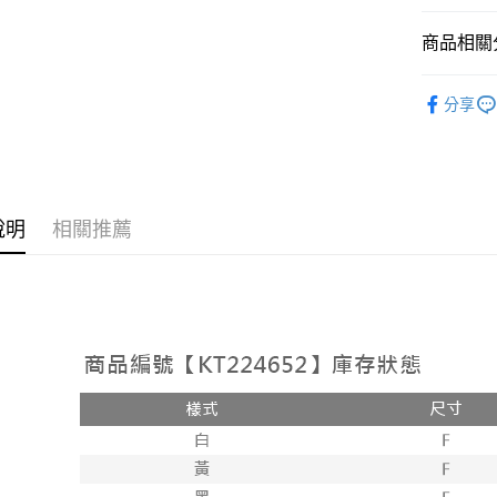
相關說明
【大哥付
商品相關分
AFTEE先
1.本服務
2.付款方
相關說明
➤𝙉𝙀𝙒 𝘼𝙍
流程，驗
【關於「A
分享
ATM付款
完成交易
AFTEE
人氣商品
3.實際核
便利好安
4.訂單成
１．簡單
【上衣】
消。如遇
２．便利
運送方式
無法說明
【上衣】
３．安心
【繳款方
全家取貨
說明
相關推薦
1.分期款
【「AFT
醒簡訊。
每筆NT$6
１．於結帳
2.透過簡
付」結帳
帳／街口支
付款後全
２．訂單
３．收到繳
每筆NT$6
【注意事
／ATM／
1.本服務
※ 請注意
已關閉，
用戶於交
絡購買商品
款買賣價
先享後付
每筆NT$10
2.基於同
※ 交易是
資料（包
是否繳費成
已關閉，請
用，由本
付客戶支
每筆NT$10
3.完整用
【注意事