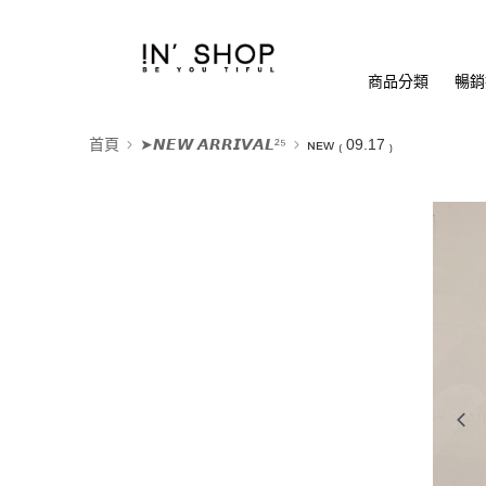
商品分類
暢銷排
首頁
➤𝙉𝙀𝙒 𝘼𝙍𝙍𝙄𝙑𝘼𝙇²⁵
ɴᴇᴡ ₍ 09.17 ₎