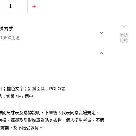
送方式
清除
1,600免運
紀錄
次付款
付款
計；撞色文字；針織面料；POLO領
: 棠棠 / F / 適中
請詳閱尺寸表及購物說明，下單後即代表同意賣場規定。
、內褲、褲襪及隱形胸罩為貼身衣物，個人衛生考量，不適
y
鑑賞期，恕不接受退貨。
分期