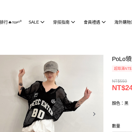
行🔥ᴛᴏᴘ⁵⁰
SALE
穿搭指南
會員禮遇
海外購物
PoLo
超取滿NT$
NT$550
NT$2
顏色：黑
數量