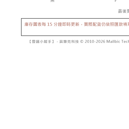
7-11取貨
１．透過由
交易，需
每筆NT$6
求債權轉
２．關於
付款後7-1
https://aft
每筆NT$6
３．未成
「AFTE
宅配
任。
４．使用「
每筆NT$1
即時審查
結果請求
國家/地區
５．嚴禁
形，恩沛
動。