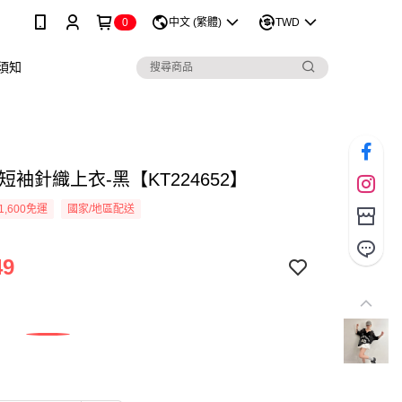
0
中文 (繁體)
TWD
須知
領短袖針織上衣-黑【KT224652】
1,600免運
國家/地區配送
49