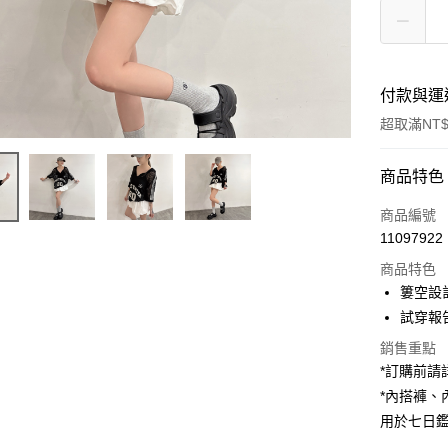
付款與運
超取滿NT$
付款方式
商品特色
信用卡一
商品編號
11097922
超商取貨
商品特色
LINE Pay
簍空設
試穿報告 
Apple Pay
銷售重點
街口支付
*訂購前
*內搭褲
Google Pa
用於七日
大哥付你