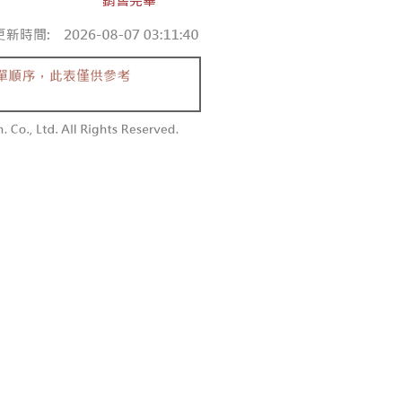
付款
恩沛科技股份有限公司提供之「AFTEE先享後付」服務完成之
依本服務之必要範圍內提供個人資料，並將交易相關給付款項請
0，滿NT$1,800(含以上)免運費
讓予恩沛科技股份有限公司。
個人資料處理事宜，請瀏覽以下網址：
1取貨
ee.tw/terms/#terms3
0，滿NT$1,600(含以上)免運費
年的使用者請事先徵得法定代理人或監護人之同意方可使用
E先享後付」，若未經同意申辦者引起之損失，本公司不負相關責
AFTEE先享後付」時，將依據個別帳號之用戶狀況，依本公司
00，滿NT$2,500(含以上)免運費
核予不同之上限額度；若仍有額度不足之情形，本公司將視審查
用戶進行身份認證。
配送
查看運費
一人註冊多個帳號或使用他人資訊註冊。若發現惡意使用之情
科技股份有限公司將有權停止該用戶之使用額度並採取法律行