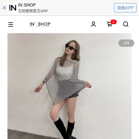
IN SHOP
開啟APP
立刻使用官方APP
0
1
/
4