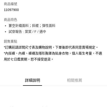
商品編號
超商取貨付款
11097900
LINE Pay
商品特色
Apple Pay
簍空針織面料；斜襬；彈性面料
試穿報告 : 棠棠 / F / 適中
街口支付
銷售重點
Google Pay
*訂購前請詳閱尺寸表及購物說明，下單後即代表同意賣場規定。
大哥付你分期
*內搭褲、內褲、褲襪及隱形胸罩為貼身衣物，個人衛生考量，不適
相關說明
用於七日鑑賞期，恕不接受退貨。
【大哥付你分期使用說明】
AFTEE先享後付
1.本服務由台灣大哥大提供，台灣大哥大用戶可立即使用無須另外申請。
2.付款方式選擇「大哥付你分期」，訂單成立後會自動跳轉到大哥付的交易
相關說明
流程，驗證手機門號後，選擇欲分期的期數、繳款截止日，確認付款後即完
【關於「AFTEE先享後付」】
成交易。
詳細說明
相關推薦
ATM付款
AFTEE先享後付是「在收到商品之後才付款」的支付方式。 讓您購物簡單
3.實際核准額度、可分期數及費用金額請依後續交易確認頁面所載為準。
便利好安心！
4.訂單成立30分鐘內，如未前往確認交易或遇審核未通過，訂單將自動取
１．簡單：不需註冊會員、不需綁卡、不需儲值。
運送方式
消。如遇「轉專審核」未通過狀況，表示未達大哥付你分期系統評分，恕無
２．便利：只要手機號碼，簡訊認證，即可結帳。
法說明評估內容。
３．安心：先確認商品／服務後，再付款。
全家取貨付款
【繳款方式說明】
1.分期款項不併入電信帳單，「大哥付你分期」於每月結算日後寄送繳費提
每筆NT$60，滿NT$1,800(含以上)免運費