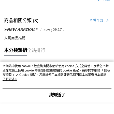
商品相關分類 (3)
查看全部
➤𝙉𝙀𝙒 𝘼𝙍𝙍𝙄𝙑𝘼𝙇²⁵
ɴᴇᴡ ₍ 09.17 ₎
人氣商品推薦
本分類熱銷
全站排行
本網站中使用 cookie，欲查詢有關本網站使用 cookie 方式之詳情，及若您不希
熱門標籤
望在電腦上使用 cookie 時應如何變更電腦的 cookie 設定，請參閱本網站「
隱私
權條款
」之 Cookie 聲明。您繼續使用本網站即表示您同意本公司得按本網站使
用條款之 Cookie 聲明使用 cookie。
了解更多 >
我知道了