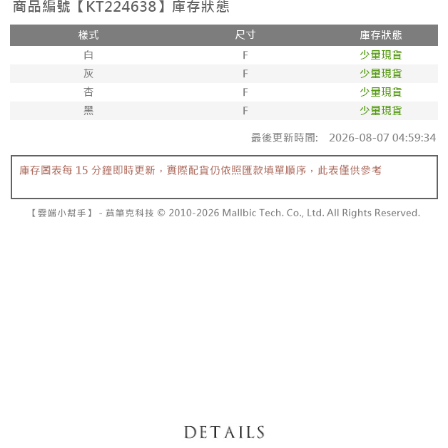
【「AFTEE先享後付」結帳流程】
醒簡訊。
１．於結帳方式選擇「AFTEE先享後付」後，將跳轉至「AFTEE先享後付」
2.透過簡訊連結打開帳單後，可選擇「超商條碼／台灣大直營門市／銀行轉
付款後全家取貨
結帳頁面，進行簡訊認證並確認金額後，即可完成結帳。
帳／街口支付／iPASS MONEY」等通路繳費。
２．訂單成立數日內，您將收到繳費通知簡訊。
每筆NT$60，滿NT$1,600(含以上)免運費
３．收到繳費通知簡訊後14天內，點擊此簡訊中的連結，可透過四大超商／
【注意事項】
ATM／網路銀行／等多元方式進行付款，方視為交易完成。
已關閉，請勿下單
1.本服務係由「台灣大哥大股份有限公司」（以下簡稱本公司）所提供，讓
※ 請注意：結帳手續完成當下不需立刻繳費，但若您需要取消訂單，請聯絡
用戶於交易時，得透過本服務購買商品或服務，並由商店將買賣／分期付款
每筆NT$10,000
購買商品的店家。未經商家同意取消之訂單仍視為有效，需透過AFTEE先享
買賣價金債權讓與本公司後，依約使用本公司帳單繳交帳款。
後付繳納相關費用。
2.基於同意付款使用「大哥付你分期」之契約關係目的，商店將以您的個人
已關閉，請勿下單(付取)
※ 交易是否成功請以「AFTEE先享後付 」之結帳頁面顯示為準，若有關於
資料（包含姓名、電話或地址）提供予台灣大哥大進項蒐集、處理及利用，
是否繳費成功／繳費後需取消欲退款等相關疑問，請聯繫「AFTEE先享後付
每筆NT$10,000
由本公司與您本人進行分期帳單所需資料之確認、核對及更正。
客戶支援中心」
https://netprotections.freshdesk.com/support/home
3.完整用戶服務條款，請詳閱以下連結：
https://oppay.tw/userRule
7-11取貨付款
【注意事項】
１．透過由恩沛科技股份有限公司提供之「AFTEE先享後付」服務完成之交
每筆NT$60，滿NT$1,800(含以上)免運費
易，需依本服務之必要範圍內提供個人資料，並將交易相關給付款項請求債
權轉讓予恩沛科技股份有限公司。
付款後7-11取貨
２．關於個人資料處理事宜，請瀏覽以下網址：
每筆NT$60，滿NT$1,600(含以上)免運費
https://aftee.tw/terms/#terms3
３．未成年的使用者請事先徵得法定代理人或監護人之同意方可使用
宅配
「AFTEE先享後付」，若未經同意申辦者引起之損失，本公司不負相關責
任。
每筆NT$100，滿NT$2,500(含以上)免運費
４．使用「AFTEE先享後付」時，將依據個別帳號之用戶狀況，依本公司即
時審查核予不同之上限額度；若仍有額度不足之情形，本公司將視審查結果
國家/地區配送
查看運費
請求用戶進行身份認證。