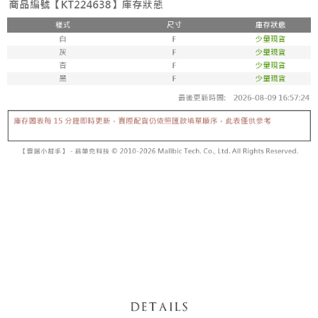
5. 收到商品當下無需繳費，確認無誤後，請再利用繳費通知簡訊或AFTEE
1. 分期款项不并入电信账单，“大哥付你分期”于每月结算日后寄送缴费提醒
APP於四大便利商店‧ATM/網銀等方式進行付款。
短信。
付款後全家取貨
2. 通过短信链接打开账单后，可选择 “超商条码／台湾大直营门市／银行转
請留意繳費期限為 14 天。唯有下載 AFTEE App 成為 AFTEE 會員者方能享
每笔NT$60，满NT$1,600(含以上)免运费
账／街口支付／iPASS MONEY”等通路缴费。
有最長 45 天內付款之服務。
已關閉，請勿下單
【注意事项】
繳費期限，為商家向您請款的時間，再加上使用AFTEE可延長的天數所計算
1. 本服务系由 “台湾大哥大股份有限公司”所提供，让用户于交易时，得通过
每笔NT$10,000
出。使用AFTEE下訂可以延長您收到商品前的繳費天數，但無法保證一定能
本服务购买商品或服务，并由商店将买卖／分期付款买卖价金债权让与本公
夠在期限內收到商品(例如:預購商品或預計到貨時間較長者)。因此無論收到
司后，依约使用本公司账单缴交账款。
已關閉，請勿下單(付取)
商品與否，仍需要請您在AFTEE規定的時間內完成繳費。
2. 基于同意付款使用 “大哥付你分期”之契约关系目的，商店将以您的个人资
每笔NT$10,000
料（包含姓名、电话或地址）提供予台湾大哥大进项收集、处理及利用，由
二、付款限制
台湾大哥大与本人进行分期账单所需资料之确认、核对及更正。
1. 初次使用 AFTEE 時，將依認證結果及本公司審查結果，核予每個人不同
7-11取貨付款
3. 完整用户服务条款，请详阅以下链接：
https://oppay.tw/userRule
之上限額度
2. 結帳金額須大於NT$30
每笔NT$60，满NT$1,800(含以上)免运费
3. 目前僅支援台灣會員
付款後7-11取貨
三、聲明條款
每笔NT$60，满NT$1,600(含以上)免运费
「AFTEE先享後付」(下稱本服務)乃由恩沛科技股份有限公司(下稱 AFTEE )
所提供，並由 AFTEE 向您收取款項。因使用本服務所須提供之個人資料(包
宅配
含但不限於訂購人姓名、電話，收件人姓名、電話、收件地址)，將交付予
AFTEE 於本服務必要服務範圍內運用。關於 AFTEE 對於個人資料之蒐集、
每笔NT$100，满NT$2,500(含以上)免运费
處理、利用，詳參 AFTEE 官網之『個人資料蒐集、處理及利用告知聲明』
（
https://aftee.tw/privacypolicy/
）。
國家/地區配送
查看运费