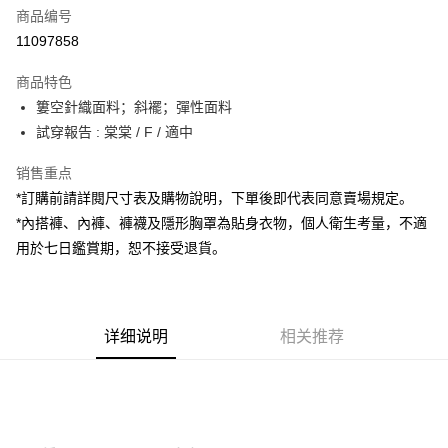
商品编号
超商取货付款
11097858
LINE Pay
商品特色
Apple Pay
簍空針織面料；斜襬；彈性面料
試穿報告 : 棠棠 / F / 適中
街口支付
销售重点
Google Pay
*訂購前請詳閱尺寸表及購物說明，下單後即代表同意賣場規定。
大哥付你分期
*內搭褲、內褲、褲襪及隱形胸罩為貼身衣物，個人衛生考量，不適
相关说明
用於七日鑑賞期，恕不接受退貨。
【大哥付你分期使用说明】
AFTEE先享后付
1. 本服务由台湾大哥大提供，电信用户可立即使用无须另外申请。（限个人
月租型门号，不开放公司户及预付卡使用）
相关说明
2. 付款方式选择 “大哥付你分期”，订单成立后会自动跳转到大哥付的交易流
一、關於 AFTEE先享後付
程，验证手机门号后，选择欲分期的期数、缴款截止日，确认付款后即完成
详细说明
相关推荐
ATM付款
1. 於付款方式選擇AFTEE先享後付，將跳出AFTEE先享後付手機驗證視
交易。
窗。
3. 实际核准额度、可分期数及费用金额请依后续交易确认页面所载为准。
2. 進行簡訊驗證之後，即可完成結帳手續。
运送方式
4. 订单成立30分钟内，如未前往确认交易或遇审核未通过，订单将自动取
3. 訂單確認後不需事先繳費，商品會配送至您的指定地址。
消。如遇 “转专审核”未通过状况，表示未达系统评分，恕无法说明评估内
4. 下訂完成後，您的手機會收到一封繳費通知簡訊，APP會員則會收到
全家取貨付款
容。
AFTEE APP推播通知。
【缴款方式说明】
每笔NT$60，满NT$1,800(含以上)免运费