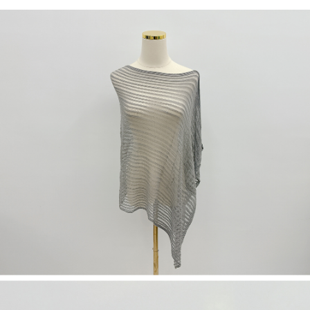
若款項超過繳費期限，將根據當次的金額加收年利率 16% 的逾期滯納金。
未成年的使用者，請事先徵得法定代理人或監護人之同意方可使用
AFTEE。
若您對於個人資料之處理、利用有任何疑問，或欲行使相關法律權利，請聯
繫恩沛科技股份有限公司。若您不同意我們將上開所示之個人資料，連同必
要之購買訂單資訊提供予 AFTEE ，或讓 AFTEE 蒐集處理利用您的個人資
料，請勿選用本服務。