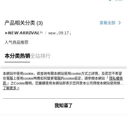
产品相关分类 (3)
查看全部
➤𝙉𝙀𝙒 𝘼𝙍𝙍𝙄𝙑𝘼𝙇²⁵
ɴᴇᴡ ₍ 09.17 ₎
人气商品推荐
本分类热销
全站排行
本網站中使用cookie，欲查詢有關本網站使用cookie方式之詳情，及若您不希望
热门标签
在電腦上使用cookie時應如何變更電腦的cookie設定，請參閱本網站「
隱私權條
款
」之Cookie聲明。您繼續使用本網站即表示您同意本公司得按本網站使用條款
之Cookie聲明使用cookie。
了解更多 >
我知道了