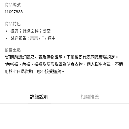
商品編號
超商取貨付款
11097838
LINE Pay
商品特色
Apple Pay
披肩；針織面料；簍空
試穿報告 : 棠棠 / F / 適中
街口支付
銷售重點
Google Pay
*訂購前請詳閱尺寸表及購物說明，下單後即代表同意賣場規定。
大哥付你分期
*內搭褲、內褲、褲襪及隱形胸罩為貼身衣物，個人衛生考量，不適
相關說明
用於七日鑑賞期，恕不接受退貨。
【大哥付你分期使用說明】
AFTEE先享後付
1.本服務由台灣大哥大提供，台灣大哥大用戶可立即使用無須另外申請。
2.付款方式選擇「大哥付你分期」，訂單成立後會自動跳轉到大哥付的交易
相關說明
流程，驗證手機門號後，選擇欲分期的期數、繳款截止日，確認付款後即完
【關於「AFTEE先享後付」】
成交易。
詳細說明
相關推薦
ATM付款
AFTEE先享後付是「在收到商品之後才付款」的支付方式。 讓您購物簡單
3.實際核准額度、可分期數及費用金額請依後續交易確認頁面所載為準。
便利好安心！
4.訂單成立30分鐘內，如未前往確認交易或遇審核未通過，訂單將自動取
１．簡單：不需註冊會員、不需綁卡、不需儲值。
運送方式
消。如遇「轉專審核」未通過狀況，表示未達大哥付你分期系統評分，恕無
２．便利：只要手機號碼，簡訊認證，即可結帳。
法說明評估內容。
３．安心：先確認商品／服務後，再付款。
全家取貨付款
【繳款方式說明】
1.分期款項不併入電信帳單，「大哥付你分期」於每月結算日後寄送繳費提
每筆NT$60，滿NT$1,800(含以上)免運費