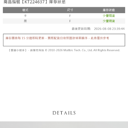
【「AFTEE先享後付」結帳流程】
醒簡訊。
１．於結帳方式選擇「AFTEE先享後付」後，將跳轉至「AFTEE先享後付」
2.透過簡訊連結打開帳單後，可選擇「超商條碼／台灣大直營門市／銀行轉
付款後全家取貨
結帳頁面，進行簡訊認證並確認金額後，即可完成結帳。
帳／街口支付／iPASS MONEY」等通路繳費。
２．訂單成立數日內，您將收到繳費通知簡訊。
每筆NT$60，滿NT$1,600(含以上)免運費
３．收到繳費通知簡訊後14天內，點擊此簡訊中的連結，可透過四大超商／
【注意事項】
ATM／網路銀行／等多元方式進行付款，方視為交易完成。
已關閉，請勿下單
1.本服務係由「台灣大哥大股份有限公司」（以下簡稱本公司）所提供，讓
※ 請注意：結帳手續完成當下不需立刻繳費，但若您需要取消訂單，請聯絡
用戶於交易時，得透過本服務購買商品或服務，並由商店將買賣／分期付款
每筆NT$10,000
購買商品的店家。未經商家同意取消之訂單仍視為有效，需透過AFTEE先享
買賣價金債權讓與本公司後，依約使用本公司帳單繳交帳款。
後付繳納相關費用。
2.基於同意付款使用「大哥付你分期」之契約關係目的，商店將以您的個人
已關閉，請勿下單(付取)
※ 交易是否成功請以「AFTEE先享後付 」之結帳頁面顯示為準，若有關於
資料（包含姓名、電話或地址）提供予台灣大哥大進項蒐集、處理及利用，
是否繳費成功／繳費後需取消欲退款等相關疑問，請聯繫「AFTEE先享後付
每筆NT$10,000
由本公司與您本人進行分期帳單所需資料之確認、核對及更正。
客戶支援中心」
https://netprotections.freshdesk.com/support/home
3.完整用戶服務條款，請詳閱以下連結：
https://oppay.tw/userRule
7-11取貨付款
【注意事項】
１．透過由恩沛科技股份有限公司提供之「AFTEE先享後付」服務完成之交
每筆NT$60，滿NT$1,800(含以上)免運費
易，需依本服務之必要範圍內提供個人資料，並將交易相關給付款項請求債
權轉讓予恩沛科技股份有限公司。
付款後7-11取貨
２．關於個人資料處理事宜，請瀏覽以下網址：
每筆NT$60，滿NT$1,600(含以上)免運費
https://aftee.tw/terms/#terms3
３．未成年的使用者請事先徵得法定代理人或監護人之同意方可使用
宅配
「AFTEE先享後付」，若未經同意申辦者引起之損失，本公司不負相關責
任。
每筆NT$100，滿NT$2,500(含以上)免運費
４．使用「AFTEE先享後付」時，將依據個別帳號之用戶狀況，依本公司即
時審查核予不同之上限額度；若仍有額度不足之情形，本公司將視審查結果
國家/地區配送
查看運費
請求用戶進行身份認證。