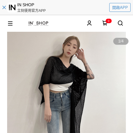
IN SHOP
開啟APP
立刻使用官方APP
0
1
/
4