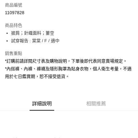
商品編號
超商取貨付款
11097828
LINE Pay
商品特色
Apple Pay
披肩；針織面料；簍空
試穿報告 : 棠棠 / F / 適中
街口支付
銷售重點
Google Pay
*訂購前請詳閱尺寸表及購物說明，下單後即代表同意賣場規定。
大哥付你分期
*內搭褲、內褲、褲襪及隱形胸罩為貼身衣物，個人衛生考量，不適
相關說明
用於七日鑑賞期，恕不接受退貨。
【大哥付你分期使用說明】
AFTEE先享後付
1.本服務由台灣大哥大提供，台灣大哥大用戶可立即使用無須另外申請。
2.付款方式選擇「大哥付你分期」，訂單成立後會自動跳轉到大哥付的交易
相關說明
流程，驗證手機門號後，選擇欲分期的期數、繳款截止日，確認付款後即完
【關於「AFTEE先享後付」】
成交易。
詳細說明
相關推薦
ATM付款
AFTEE先享後付是「在收到商品之後才付款」的支付方式。 讓您購物簡單
3.實際核准額度、可分期數及費用金額請依後續交易確認頁面所載為準。
便利好安心！
4.訂單成立30分鐘內，如未前往確認交易或遇審核未通過，訂單將自動取
１．簡單：不需註冊會員、不需綁卡、不需儲值。
運送方式
消。如遇「轉專審核」未通過狀況，表示未達大哥付你分期系統評分，恕無
２．便利：只要手機號碼，簡訊認證，即可結帳。
法說明評估內容。
３．安心：先確認商品／服務後，再付款。
全家取貨付款
【繳款方式說明】
1.分期款項不併入電信帳單，「大哥付你分期」於每月結算日後寄送繳費提
每筆NT$60，滿NT$1,800(含以上)免運費