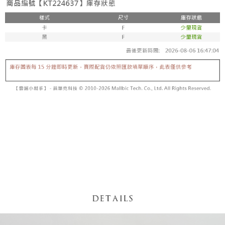
【「AFTEE先享後付」結帳流程】
醒簡訊。
１．於結帳方式選擇「AFTEE先享後付」後，將跳轉至「AFTEE先享後付」
2.透過簡訊連結打開帳單後，可選擇「超商條碼／台灣大直營門市／銀行轉
付款後全家取貨
結帳頁面，進行簡訊認證並確認金額後，即可完成結帳。
帳／街口支付／iPASS MONEY」等通路繳費。
２．訂單成立數日內，您將收到繳費通知簡訊。
每筆NT$60，滿NT$1,600(含以上)免運費
３．收到繳費通知簡訊後14天內，點擊此簡訊中的連結，可透過四大超商／
【注意事項】
ATM／網路銀行／等多元方式進行付款，方視為交易完成。
已關閉，請勿下單
1.本服務係由「台灣大哥大股份有限公司」（以下簡稱本公司）所提供，讓
※ 請注意：結帳手續完成當下不需立刻繳費，但若您需要取消訂單，請聯絡
用戶於交易時，得透過本服務購買商品或服務，並由商店將買賣／分期付款
每筆NT$10,000
購買商品的店家。未經商家同意取消之訂單仍視為有效，需透過AFTEE先享
買賣價金債權讓與本公司後，依約使用本公司帳單繳交帳款。
後付繳納相關費用。
2.基於同意付款使用「大哥付你分期」之契約關係目的，商店將以您的個人
已關閉，請勿下單(付取)
※ 交易是否成功請以「AFTEE先享後付 」之結帳頁面顯示為準，若有關於
資料（包含姓名、電話或地址）提供予台灣大哥大進項蒐集、處理及利用，
是否繳費成功／繳費後需取消欲退款等相關疑問，請聯繫「AFTEE先享後付
每筆NT$10,000
由本公司與您本人進行分期帳單所需資料之確認、核對及更正。
客戶支援中心」
https://netprotections.freshdesk.com/support/home
3.完整用戶服務條款，請詳閱以下連結：
https://oppay.tw/userRule
7-11取貨付款
【注意事項】
１．透過由恩沛科技股份有限公司提供之「AFTEE先享後付」服務完成之交
每筆NT$60，滿NT$1,800(含以上)免運費
易，需依本服務之必要範圍內提供個人資料，並將交易相關給付款項請求債
權轉讓予恩沛科技股份有限公司。
付款後7-11取貨
２．關於個人資料處理事宜，請瀏覽以下網址：
每筆NT$60，滿NT$1,600(含以上)免運費
https://aftee.tw/terms/#terms3
３．未成年的使用者請事先徵得法定代理人或監護人之同意方可使用
宅配
「AFTEE先享後付」，若未經同意申辦者引起之損失，本公司不負相關責
任。
每筆NT$100，滿NT$2,500(含以上)免運費
４．使用「AFTEE先享後付」時，將依據個別帳號之用戶狀況，依本公司即
時審查核予不同之上限額度；若仍有額度不足之情形，本公司將視審查結果
國家/地區配送
查看運費
請求用戶進行身份認證。