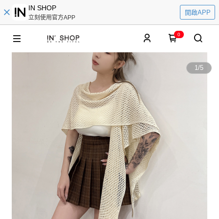
IN SHOP
開啟APP
立刻使用官方APP
0
1
/
5