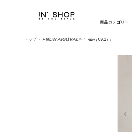
商品カテゴリー
トップ
➤𝙉𝙀𝙒 𝘼𝙍𝙍𝙄𝙑𝘼𝙇²⁵
ɴᴇᴡ ₍ 09.17 ₎