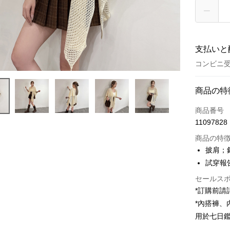
支払いと
コンビニ受
お支払い
商品の特
クレジット
商品番号
11097828
コンビニ
商品の特
LINE Pay
披肩；
試穿報告 
Apple Pay
セールス
JKOPAY
*訂購前
Google Pa
*內搭褲
用於七日
OP Pay La