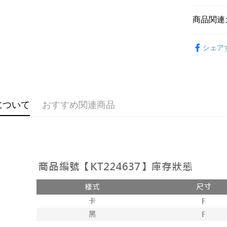
説明
【OP Pay
商品関連
AFTEE
1. 本サ
追加の申
説明
➤𝙉𝙀𝙒 𝘼𝙍
2. 支払い
一、 AF
シェア
ATM払い
動的に OP
1.お支払
おすすめ
払いの回
ドウが表
す。
2.SMS
【上衣】
3. 実際
3.注文す
配送方法
ジを基準
す。
4. 注文
4.ご注文
全家取貨
について
おすすめ関連商品
合、注文
員の場合は
が発生し
配送毎にNT
5.商品受
評価内容
たはアプリ
付款後全
ングでお
配送毎にNT
【支払い
代金納付期
1. 分割払
プリをダウ
已關閉，
の締め日後
以内まで
2. SM
配送毎にNT
湾大直営店
お支払期限
で支払い
已關閉，請
もとに計算
期限を延
配送毎にNT
【注意事
（例：予
1. 本サ
の有無に関