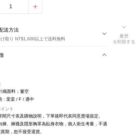
配送方法
履歴
け取り NT$1,600以上で送料無料
を削除する
方法
徴
カード1回払い
店頭代金引換
徴
針織面料；簍空
: 棠棠 / F / 適中
ポイント
請詳閱尺寸表及購物說明，下單後即代表同意賣場規定。
y
、內褲、褲襪及隱形胸罩為貼身衣物，個人衛生考量，不適
鑑賞期，恕不接受退貨。
ter