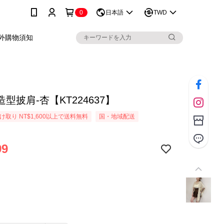
0
日本語
TWD
外購物須知
型披肩-杏【KT224637】
取り NT$1,600以上で送料無料
国・地域配送
99