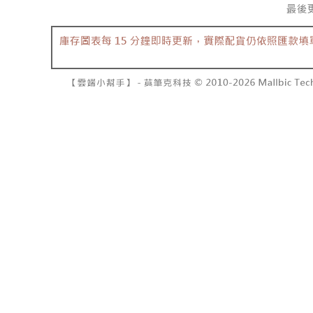
7-11取貨
よって提
スを購入
二、支払
配送毎にNT
渡した後
1.初回 
す。
き、限度
付款後7-1
2. 「OP
2.決済金額
配送毎にNT
人情報（
3.現在、
処理およ
宅配
報の確認
三、利用規
3. 完全
プロテクシ
配送毎にNT
ださい：
ht
します。
文者の氏
國家/地區
これに限ら
されます。
AFTEE
明』をご
AFTEE
なります。
延滞納金
後見人の同
個人情報
を行使し
cs_tw@netp
を、必要な