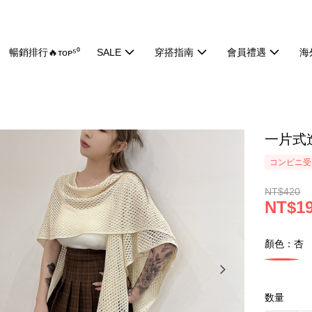
暢銷排行🔥ᴛᴏᴘ⁵⁰
SALE
穿搭指南
會員禮遇
海
一片式造
コンビニ受け
NT$420
NT$1
顏色：杏
数量