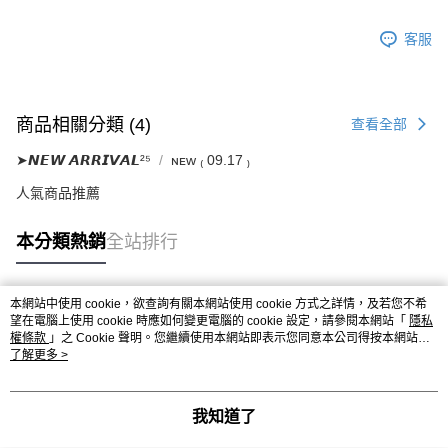
客服
商品相關分類 (4)
查看全部
➤𝙉𝙀𝙒 𝘼𝙍𝙍𝙄𝙑𝘼𝙇²⁵
ɴᴇᴡ ₍ 09.17 ₎
人氣商品推薦
本分類熱銷
全站排行
本網站中使用 cookie，欲查詢有關本網站使用 cookie 方式之詳情，及若您不希
熱門標籤
望在電腦上使用 cookie 時應如何變更電腦的 cookie 設定，請參閱本網站「
隱私
權條款
」之 Cookie 聲明。您繼續使用本網站即表示您同意本公司得按本網站使
用條款之 Cookie 聲明使用 cookie。
了解更多 >
我知道了