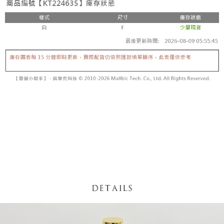
【「AFTEE先享後付」結帳流程】
醒簡訊。
１．於結帳方式選擇「AFTEE先享後付」後，將跳轉至「AFTEE先享後付」
2.透過簡訊連結打開帳單後，可選擇「超商條碼／台灣大直營門市／銀行轉
付款後全家取貨
結帳頁面，進行簡訊認證並確認金額後，即可完成結帳。
帳／街口支付／iPASS MONEY」等通路繳費。
２．訂單成立數日內，您將收到繳費通知簡訊。
每筆NT$60，滿NT$1,600(含以上)免運費
３．收到繳費通知簡訊後14天內，點擊此簡訊中的連結，可透過四大超商／
【注意事項】
ATM／網路銀行／等多元方式進行付款，方視為交易完成。
已關閉，請勿下單
1.本服務係由「台灣大哥大股份有限公司」（以下簡稱本公司）所提供，讓
※ 請注意：結帳手續完成當下不需立刻繳費，但若您需要取消訂單，請聯絡
用戶於交易時，得透過本服務購買商品或服務，並由商店將買賣／分期付款
每筆NT$10,000
購買商品的店家。未經商家同意取消之訂單仍視為有效，需透過AFTEE先享
買賣價金債權讓與本公司後，依約使用本公司帳單繳交帳款。
後付繳納相關費用。
2.基於同意付款使用「大哥付你分期」之契約關係目的，商店將以您的個人
已關閉，請勿下單(付取)
※ 交易是否成功請以「AFTEE先享後付 」之結帳頁面顯示為準，若有關於
資料（包含姓名、電話或地址）提供予台灣大哥大進項蒐集、處理及利用，
是否繳費成功／繳費後需取消欲退款等相關疑問，請聯繫「AFTEE先享後付
每筆NT$10,000
由本公司與您本人進行分期帳單所需資料之確認、核對及更正。
客戶支援中心」
https://netprotections.freshdesk.com/support/home
3.完整用戶服務條款，請詳閱以下連結：
https://oppay.tw/userRule
7-11取貨付款
【注意事項】
１．透過由恩沛科技股份有限公司提供之「AFTEE先享後付」服務完成之交
每筆NT$60，滿NT$1,800(含以上)免運費
易，需依本服務之必要範圍內提供個人資料，並將交易相關給付款項請求債
權轉讓予恩沛科技股份有限公司。
付款後7-11取貨
２．關於個人資料處理事宜，請瀏覽以下網址：
每筆NT$60，滿NT$1,600(含以上)免運費
https://aftee.tw/terms/#terms3
３．未成年的使用者請事先徵得法定代理人或監護人之同意方可使用
宅配
「AFTEE先享後付」，若未經同意申辦者引起之損失，本公司不負相關責
任。
每筆NT$100，滿NT$2,500(含以上)免運費
４．使用「AFTEE先享後付」時，將依據個別帳號之用戶狀況，依本公司即
時審查核予不同之上限額度；若仍有額度不足之情形，本公司將視審查結果
國家/地區配送
查看運費
請求用戶進行身份認證。