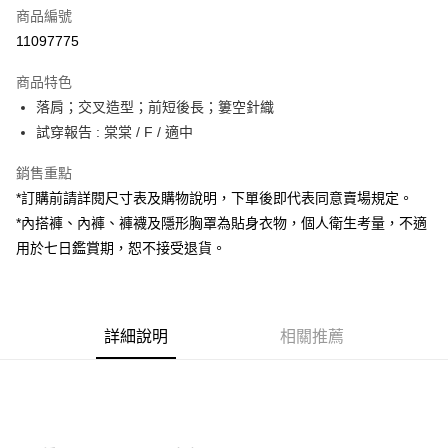
商品編號
超商取貨付款
11097775
LINE Pay
商品特色
Apple Pay
落肩；交叉造型；前短後長；簍空針織
試穿報告 : 棠棠 / F / 適中
街口支付
銷售重點
Google Pay
*訂購前請詳閱尺寸表及購物說明，下單後即代表同意賣場規定。
大哥付你分期
*內搭褲、內褲、褲襪及隱形胸罩為貼身衣物，個人衛生考量，不適
相關說明
用於七日鑑賞期，恕不接受退貨。
【大哥付你分期使用說明】
AFTEE先享後付
1.本服務由台灣大哥大提供，台灣大哥大用戶可立即使用無須另外申請。
2.付款方式選擇「大哥付你分期」，訂單成立後會自動跳轉到大哥付的交易
相關說明
流程，驗證手機門號後，選擇欲分期的期數、繳款截止日，確認付款後即完
【關於「AFTEE先享後付」】
成交易。
詳細說明
相關推薦
ATM付款
AFTEE先享後付是「在收到商品之後才付款」的支付方式。 讓您購物簡單
3.實際核准額度、可分期數及費用金額請依後續交易確認頁面所載為準。
便利好安心！
4.訂單成立30分鐘內，如未前往確認交易或遇審核未通過，訂單將自動取
１．簡單：不需註冊會員、不需綁卡、不需儲值。
運送方式
消。如遇「轉專審核」未通過狀況，表示未達大哥付你分期系統評分，恕無
２．便利：只要手機號碼，簡訊認證，即可結帳。
法說明評估內容。
３．安心：先確認商品／服務後，再付款。
全家取貨付款
【繳款方式說明】
1.分期款項不併入電信帳單，「大哥付你分期」於每月結算日後寄送繳費提
每筆NT$60，滿NT$1,800(含以上)免運費