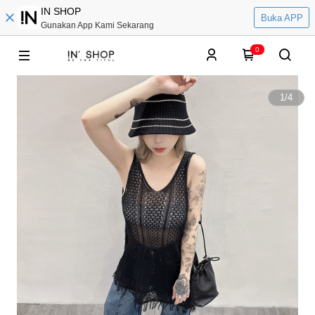
IN SHOP
Buka APP
Gunakan App Kami Sekarang
0
1
/
4