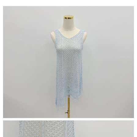
NT$60/pesanan | Penghantaran percuma untuk pesanan
1. Jumlah yang diperakui untuk pengguna kali pertama boleh sehingga
[Nota Penting]
NT$1,600 atau lebih
NT$10,000. Amaun diperakui sebenar yang diluluskan akan berdasarkan
keputusan pensijilan dan semakan oleh AFTEE.
Perkhidmatan ini disediakan oleh Taiwan Mobile Co., Ltd. (“Syarikat”),
宅配
2. Amaun perbelanjaan minimum mestilah lebih besar daripada NT$20.
yang membolehkan pelanggan membeli barangan atau perkhidmatan
3. Pada masa ini hanya tersedia untuk ahli Taiwan.
NT$100/pesanan | Penghantaran percuma untuk pesanan
melalui perkhidmatan ini pada masa transaksi. Hasil daripada pembelian
atau pembayaran ansuran akan dipindahkan oleh peniaga kepada
NT$2,500 atau lebih
Ketiga, Syarat Perkhidmatan
Syarikat, dan pelanggan hendaklah membuat pembayaran mengikut
Perkhidmatan AFTEE Beli Sekarang Bayar Kemudian disediakan oleh NP
perjanjian menggunakan sistem bil Syarikat.
國家/地區配送
Kadar Penghantaran
Taiwan, Inc. dan AFTEE akan membuat bil kepada pengguna. AFTEE
akan menggunakan data peribadi yang dikumpul (termasuk nama
Untuk memenuhi hubungan kontrak yang terjalin melalui persetujuan
pembeli, no. telefon, nama penerima, no. telefon, alamat penerima) untuk
penggunaan OP Pay Later, peniaga akan memberikan maklumat peribadi
penggunaan perkhidmatan. Sila rujuk kepada "Penyata Pengumpulan
anda (termasuk nama, nombor telefon, atau alamat) kepada Syarikat bagi
Data Peribadi, Pemprosesan, Penggunaan"
tujuan pengumpulan, pemprosesan dan penggunaan data yang
(https://aftee.tw/privacypolicy/
) untuk maklumat lanjut.
diperlukan untuk pengebilan ansuran, termasuk pengesahan,
pengesahan semula dan pembetulan.
Jumlah yang diperakui untuk pengguna kali pertama yang lulus
kelulusan boleh sehingga NT$10,000. Jika pengguna tidak membuat
Untuk terma perkhidmatan penuh, sila rujuk pautan berikut:
pembayaran dalam tempoh tersebut, yuran pembayaran lewat sebanyak
https://oppay.tw/userRule
" target="_blank" class="link revert-
20% setahun akan dikenakan. Pengguna bawah umur dikehendaki
style">https://oppay.tw/userRule
mendapatkan kebenaran daripada ibu bapa atau penjaga yang sah
untuk menggunakan AFTEE.
【Panduan Penggunaan Pembayaran Ansuran Gogo】
1. Perkhidmatan ini disediakan oleh Taiwan Mobile, pengguna telefon
Sila hubungi NP Taiwan Inc. di
cs_tw@netprotections.co.jp
jika anda
mudah alih boleh segera menggunakan tanpa perlu memohon lagi.
mempunyai sebarang kebimbangan mengenai pemprosesan dan
(Hanya untuk nombor langganan peribadi, tidak terbuka untuk syarikat
penggunaan pada data peribadi. Jika anda tidak bersetuju dengan data