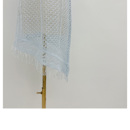
dan kad prabayar)
peribadi yang disenaraikan seperti di atas akan dikumpul dan digunakan
2. Pilihan kaedah pembayaran "Pembayaran Ansuran Gogo", selepas
oleh AFTEE, sila jangan gunakan perkhidmatan ini.
pesanan ditubuhkan, akan secara automatik dialihkan ke proses
transaksi Gogo, selepas pengesahan nombor telefon, pilih bilangan
ansuran yang diingini, tarikh akhir pembayaran, dan setelah
mengesahkan pembayaran, transaksi akan selesai.
3. Jumlah kelulusan sebenar, bilangan ansuran dan jumlah bayaran
adalah berdasarkan halaman pengesahan transaksi seterusnya.
4. Dalam masa 30 minit selepas pesanan ditubuhkan, jika tidak pergi
untuk mengesahkan transaksi atau jika tidak lulus semakan, pesanan
akan dibatalkan secara automatik. Jika terdapat situasi "pindah untuk
semakan khusus" yang tidak lulus, ini menunjukkan bahawa sistem
penilaian tidak mencukupi, tiada penjelasan mengenai kandungan
penilaian boleh diberikan.
【Penerangan Kaedah Pembayaran】
1. Pembayaran ansuran tidak digabungkan dalam bil telekomunikasi,
"Pembayaran Ansuran Gogo" akan menghantar SMS peringatan
pembayaran selepas tarikh penyelesaian bulanan.
2. Melalui pautan SMS untuk membuka bil, anda boleh memilih untuk
membayar melalui "Kod bar kedai serbaneka / Kedai rasmi Taiwan
Mobile / Pemindahan bank / Pembayaran J街口 / iPASS MONEY" dan
saluran lain.
【Nota Penting】