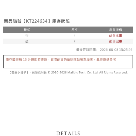
3. Tiada bayaran diperlukan apabila pesanan disahkan. Produk akan
mudah alih anda, memilih bilangan ansuran, dan menetapkan tarikh
dihantar ke alamat yang ditetapkan.
全家取貨付款
akhir pembayaran. Transaksi akan dianggap selesai setelah pembayaran
4. Setelah pesanan disahkan, anda akan menerima SMS pembayaran
disahkan.
NT$60/pesanan | Penghantaran percuma untuk pesanan
manakala ahli aplikasi akan menerima pemberitahuan tolak aplikasi
NT$1,800 atau lebih
AFTEE.
Had kredit yang diluluskan, tempoh ansuran yang tersedia, dan yuran
5. Tiada bayaran diperlukan apabila anda menerima produk. Sila buat
yang dikenakan adalah tertakluk kepada maklumat yang dinyatakan
pembayaran di empat kedai serbaneka utama, ATM atau perbankan
付款後全家取貨
pada halaman pengesahan transaksi seterusnya.
dalam talian dengan SMS pembayaran atau pemberitahuan tolak aplikasi
NT$60/pesanan | Penghantaran percuma untuk pesanan
AFTEE.
Jika transaksi tidak disahkan dalam masa 30 minit selepas pesanan
NT$1,600 atau lebih
dibuat, atau jika permohonan gagal dalam proses semakan, pesanan
Sila ambil perhatian bahawa tempoh pembayaran adalah 14 hari. Walau
akan dibatalkan secara automatik. Jika permohonan gagal pada
已關閉，請勿下單
bagaimanapun, bagi mereka yang telah memuat turun Aplikasi AFTEE
peringkat "semakan manual", ini bermakna kriteria pemarkahan sistem
dan mendaftar sebagai ahli AFTEE boleh menikmati tempoh pembayaran
NT$10,000/pesanan
tidak dipenuhi; butiran penilaian khusus tidak akan didedahkan.
sehingga 45 hari.
已關閉，請勿下單(付取)
[Arahan Pembayaran]
Tempoh pembayaran dikira dari masa kedai meminta pembayaran anda,
ditambah dengan bilangan hari yang boleh dilanjutkan oleh AFTEE. Anda
NT$10,000/pesanan
Pembayaran ansuran melalui OP Pay Later akan dibilkan secara
boleh melanjutkan tempoh pembayaran anda sebelum anda menerima
berasingan dan tidak termasuk dalam bil telekom anda. SMS peringatan
pesanan. Walau bagaimanapun, tiada jaminan bahawa anda boleh
7-11取貨付款
pembayaran akan dihantar selepas kitaran bil bulanan.
menerima pesanan anda semasa tempoh pembayaran (cth.: produk
NT$60/pesanan | Penghantaran percuma untuk pesanan
prapesanan atau produk yang mungkin mengambil masa yang lebih
Selepas mengakses bil melalui pautan dalam SMS, anda boleh
NT$1,800 atau lebih
lama untuk dihantar). Oleh itu, anda dikehendaki membuat pembayaran
menyelesaikan pembayaran anda melalui salah satu saluran berikut: kod
kepada AFTEE dalam tempoh sama ada anda menerima pesanan.
bar kedai serbaneka, kedai runcit Taiwan Mobile, pemindahan bank,
付款後7-11取貨
JKOPay, atau iPASS MONEY.
Kedua, Sekatan Pembayaran