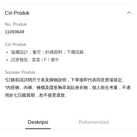
Kaedah Pembayaran
Ciri Produk
Kad Kredit (Bayaran Penuh)
No. Produk
Pengambilan di Kedai Serbaneka
11093649
LINE Pay
Ciri Produk
Apple Pay
協襬設計；簍空；針織面料；下襬流蘇
試穿報告 : 棠棠 / F / 適中
JKOPAY
Google Pay
Sorotan Produk
*訂購前請詳閱尺寸表及購物說明，下單後即代表同意賣場規定。
OP Pay Later
*內搭褲、內褲、褲襪及隱形胸罩為貼身衣物，個人衛生考量，不適
Deskripsi
用於七日鑑賞期，恕不接受退貨。
[Terma Penggunaan untuk OP Pay Later]
AFTEE
Perkhidmatan ini disediakan oleh Taiwan Mobile dan tersedia untuk
Deskripsi
pengguna Taiwan Mobile tanpa memerlukan permohonan tambahan.
Pertama, Mengenai Perkhidmatan AFTEE Beli Sekarang Bayar Kemudian
Pemindahan ATM
Deskripsi
Rekomendasi
1. Dengan memilih AFTEE sebagai kaedah pembayaran, mesej
Jika anda memilih OP Pay Later sebagai kaedah pembayaran, sistem
pengesahan AFTEE akan muncul.
akan mengarahkan anda secara automatik ke proses transaksi OP Pay
2. Anda boleh meneruskan pembayaran selepas pengesahan SMS.
Pilihan Penghantaran
Later selepas pesanan dibuat. Anda perlu mengesahkan nombor telefon