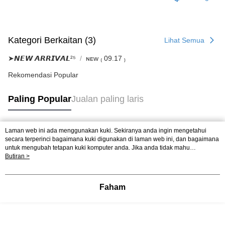
Kategori Berkaitan (3)
Lihat Semua
➤𝙉𝙀𝙒 𝘼𝙍𝙍𝙄𝙑𝘼𝙇²⁵
ɴᴇᴡ ₍ 09.17 ₎
Rekomendasi Popular
Paling Popular
Jualan paling laris
Laman web ini ada menggunakan kuki. Sekiranya anda ingin mengetahui
Tag Popular
secara terperinci bagaimana kuki digunakan di laman web ini, dan bagaimana
untuk mengubah tetapan kuki komputer anda. Jika anda tidak mahu
menggunakan kuki di komputer anda, sila rujuk penerangan mengenai kuki.
Butiran >
Dasar Privasi
Laman web ini ada menggunakan kuki. Sekiranya anda ingin
mengetahui secara terperinci bagaimana kuki digunakan di laman web ini,
dan bagaimana untuk mengubah tetapan kuki komputer anda. Jika anda tidak
Faham
mahu menggunakan kuki di komputer anda, sila rujuk penerangan mengenai
kuki.