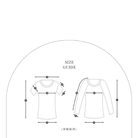
1. Perkhidmatan ini disediakan oleh "Taiwan Mobile Co., Ltd." untuk
membolehkan pengguna membeli produk atau perkhidmatan melalui
perkhidmatan ini semasa transaksi, dan kedai akan menyerahkan hak
tuntutan harga jual/beli ansuran kepada syarikat ini untuk membayar bil
menggunakan bil syarikat ini.
2. Berdasarkan tujuan kontrak persetujuan pembayaran menggunakan
"Pembayaran Ansuran Gogo", kedai akan memberikan maklumat peribadi
anda (termasuk nama, telefon atau alamat) kepada Taiwan Mobile untuk
pengumpulan, pemprosesan dan penggunaan, untuk pengesahan,
semakan dan pembetulan data yang diperlukan untuk bil ansuran oleh
Taiwan Mobile.
3. Sila baca syarat perkhidmatan pengguna secara lengkap melalui
pautan berikut: https://oppay.tw/userRule