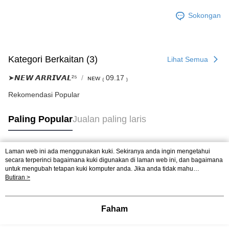
Sokongan
Kategori Berkaitan (3)
Lihat Semua
➤𝙉𝙀𝙒 𝘼𝙍𝙍𝙄𝙑𝘼𝙇²⁵
ɴᴇᴡ ₍ 09.17 ₎
Rekomendasi Popular
Paling Popular
Jualan paling laris
Laman web ini ada menggunakan kuki. Sekiranya anda ingin mengetahui
Tag Popular
secara terperinci bagaimana kuki digunakan di laman web ini, dan bagaimana
untuk mengubah tetapan kuki komputer anda. Jika anda tidak mahu
menggunakan kuki di komputer anda, sila rujuk penerangan mengenai kuki.
Butiran >
Dasar Privasi
Laman web ini ada menggunakan kuki. Sekiranya anda ingin
mengetahui secara terperinci bagaimana kuki digunakan di laman web ini,
dan bagaimana untuk mengubah tetapan kuki komputer anda. Jika anda tidak
Faham
mahu menggunakan kuki di komputer anda, sila rujuk penerangan mengenai
kuki.