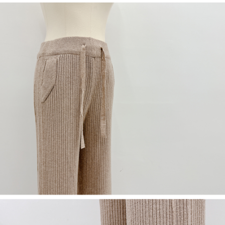
NT$60/pesanan | Penghantaran percuma untuk pesanan
1. Jumlah yang diperakui untuk pengguna kali pertama boleh sehingga
[Nota Penting]
NT$1,600 atau lebih
NT$10,000. Amaun diperakui sebenar yang diluluskan akan berdasarkan
keputusan pensijilan dan semakan oleh AFTEE.
Perkhidmatan ini disediakan oleh Taiwan Mobile Co., Ltd. (“Syarikat”),
宅配
2. Amaun perbelanjaan minimum mestilah lebih besar daripada NT$20.
yang membolehkan pelanggan membeli barangan atau perkhidmatan
3. Pada masa ini hanya tersedia untuk ahli Taiwan.
NT$100/pesanan | Penghantaran percuma untuk pesanan
melalui perkhidmatan ini pada masa transaksi. Hasil daripada pembelian
atau pembayaran ansuran akan dipindahkan oleh peniaga kepada
NT$2,500 atau lebih
Ketiga, Syarat Perkhidmatan
Syarikat, dan pelanggan hendaklah membuat pembayaran mengikut
Perkhidmatan AFTEE Beli Sekarang Bayar Kemudian disediakan oleh NP
perjanjian menggunakan sistem bil Syarikat.
國家/地區配送
Kadar Penghantaran
Taiwan, Inc. dan AFTEE akan membuat bil kepada pengguna. AFTEE
akan menggunakan data peribadi yang dikumpul (termasuk nama
Untuk memenuhi hubungan kontrak yang terjalin melalui persetujuan
pembeli, no. telefon, nama penerima, no. telefon, alamat penerima) untuk
penggunaan OP Pay Later, peniaga akan memberikan maklumat peribadi
penggunaan perkhidmatan. Sila rujuk kepada "Penyata Pengumpulan
anda (termasuk nama, nombor telefon, atau alamat) kepada Syarikat bagi
Data Peribadi, Pemprosesan, Penggunaan"
tujuan pengumpulan, pemprosesan dan penggunaan data yang
(https://aftee.tw/privacypolicy/
) untuk maklumat lanjut.
diperlukan untuk pengebilan ansuran, termasuk pengesahan,
pengesahan semula dan pembetulan.
Jumlah yang diperakui untuk pengguna kali pertama yang lulus
kelulusan boleh sehingga NT$10,000. Jika pengguna tidak membuat
Untuk terma perkhidmatan penuh, sila rujuk pautan berikut:
pembayaran dalam tempoh tersebut, yuran pembayaran lewat sebanyak
https://oppay.tw/userRule
" target="_blank" class="link revert-
20% setahun akan dikenakan. Pengguna bawah umur dikehendaki
style">https://oppay.tw/userRule
mendapatkan kebenaran daripada ibu bapa atau penjaga yang sah
untuk menggunakan AFTEE.
【Panduan Penggunaan Pembayaran Ansuran Gogo】
1. Perkhidmatan ini disediakan oleh Taiwan Mobile, pengguna telefon
Sila hubungi NP Taiwan Inc. di
cs_tw@netprotections.co.jp
jika anda
mudah alih boleh segera menggunakan tanpa perlu memohon lagi.
mempunyai sebarang kebimbangan mengenai pemprosesan dan
(Hanya untuk nombor langganan peribadi, tidak terbuka untuk syarikat
penggunaan pada data peribadi. Jika anda tidak bersetuju dengan data