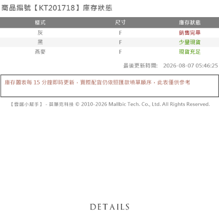
3. Tiada bayaran diperlukan apabila pesanan disahkan. Produk akan
mudah alih anda, memilih bilangan ansuran, dan menetapkan tarikh
dihantar ke alamat yang ditetapkan.
全家取貨付款
akhir pembayaran. Transaksi akan dianggap selesai setelah pembayaran
4. Setelah pesanan disahkan, anda akan menerima SMS pembayaran
disahkan.
NT$60/pesanan | Penghantaran percuma untuk pesanan
manakala ahli aplikasi akan menerima pemberitahuan tolak aplikasi
NT$1,800 atau lebih
AFTEE.
Had kredit yang diluluskan, tempoh ansuran yang tersedia, dan yuran
5. Tiada bayaran diperlukan apabila anda menerima produk. Sila buat
yang dikenakan adalah tertakluk kepada maklumat yang dinyatakan
pembayaran di empat kedai serbaneka utama, ATM atau perbankan
付款後全家取貨
pada halaman pengesahan transaksi seterusnya.
dalam talian dengan SMS pembayaran atau pemberitahuan tolak aplikasi
NT$60/pesanan | Penghantaran percuma untuk pesanan
AFTEE.
Jika transaksi tidak disahkan dalam masa 30 minit selepas pesanan
NT$1,600 atau lebih
dibuat, atau jika permohonan gagal dalam proses semakan, pesanan
Sila ambil perhatian bahawa tempoh pembayaran adalah 14 hari. Walau
akan dibatalkan secara automatik. Jika permohonan gagal pada
已關閉，請勿下單
bagaimanapun, bagi mereka yang telah memuat turun Aplikasi AFTEE
peringkat "semakan manual", ini bermakna kriteria pemarkahan sistem
dan mendaftar sebagai ahli AFTEE boleh menikmati tempoh pembayaran
NT$10,000/pesanan
tidak dipenuhi; butiran penilaian khusus tidak akan didedahkan.
sehingga 45 hari.
已關閉，請勿下單(付取)
[Arahan Pembayaran]
Tempoh pembayaran dikira dari masa kedai meminta pembayaran anda,
ditambah dengan bilangan hari yang boleh dilanjutkan oleh AFTEE. Anda
NT$10,000/pesanan
Pembayaran ansuran melalui OP Pay Later akan dibilkan secara
boleh melanjutkan tempoh pembayaran anda sebelum anda menerima
berasingan dan tidak termasuk dalam bil telekom anda. SMS peringatan
pesanan. Walau bagaimanapun, tiada jaminan bahawa anda boleh
7-11取貨付款
pembayaran akan dihantar selepas kitaran bil bulanan.
menerima pesanan anda semasa tempoh pembayaran (cth.: produk
NT$60/pesanan | Penghantaran percuma untuk pesanan
prapesanan atau produk yang mungkin mengambil masa yang lebih
Selepas mengakses bil melalui pautan dalam SMS, anda boleh
NT$1,800 atau lebih
lama untuk dihantar). Oleh itu, anda dikehendaki membuat pembayaran
menyelesaikan pembayaran anda melalui salah satu saluran berikut: kod
kepada AFTEE dalam tempoh sama ada anda menerima pesanan.
bar kedai serbaneka, kedai runcit Taiwan Mobile, pemindahan bank,
付款後7-11取貨
JKOPay, atau iPASS MONEY.
Kedua, Sekatan Pembayaran