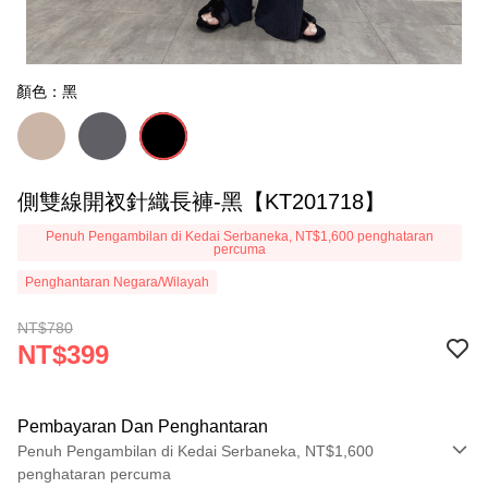
顏色：黑
側雙線開衩針織長褲-黑【KT201718】
Penuh Pengambilan di Kedai Serbaneka, NT$1,600 penghataran
percuma
Penghantaran Negara/Wilayah
NT$780
NT$399
Pembayaran Dan Penghantaran
Penuh Pengambilan di Kedai Serbaneka, NT$1,600
penghataran percuma