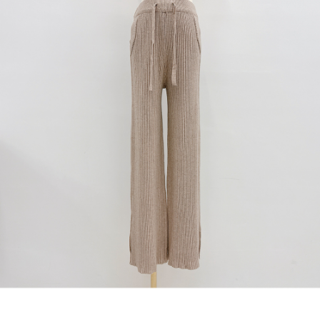
1. Perkhidmatan ini disediakan oleh "Taiwan Mobile Co., Ltd." untuk
membolehkan pengguna membeli produk atau perkhidmatan melalui
perkhidmatan ini semasa transaksi, dan kedai akan menyerahkan hak
tuntutan harga jual/beli ansuran kepada syarikat ini untuk membayar bil
menggunakan bil syarikat ini.
2. Berdasarkan tujuan kontrak persetujuan pembayaran menggunakan
"Pembayaran Ansuran Gogo", kedai akan memberikan maklumat peribadi
anda (termasuk nama, telefon atau alamat) kepada Taiwan Mobile untuk
pengumpulan, pemprosesan dan penggunaan, untuk pengesahan,
semakan dan pembetulan data yang diperlukan untuk bil ansuran oleh
Taiwan Mobile.
3. Sila baca syarat perkhidmatan pengguna secara lengkap melalui
pautan berikut: https://oppay.tw/userRule