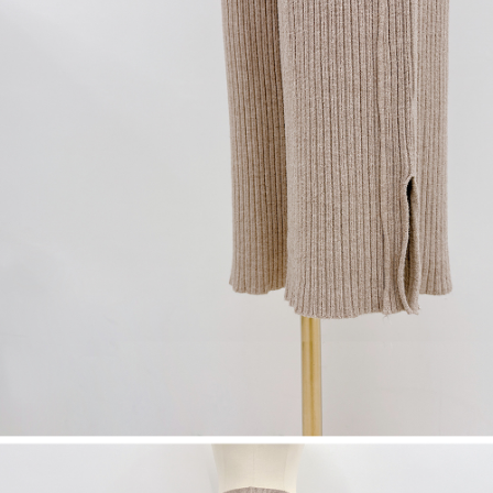
dan kad prabayar)
peribadi yang disenaraikan seperti di atas akan dikumpul dan digunakan
2. Pilihan kaedah pembayaran "Pembayaran Ansuran Gogo", selepas
oleh AFTEE, sila jangan gunakan perkhidmatan ini.
pesanan ditubuhkan, akan secara automatik dialihkan ke proses
transaksi Gogo, selepas pengesahan nombor telefon, pilih bilangan
ansuran yang diingini, tarikh akhir pembayaran, dan setelah
mengesahkan pembayaran, transaksi akan selesai.
3. Jumlah kelulusan sebenar, bilangan ansuran dan jumlah bayaran
adalah berdasarkan halaman pengesahan transaksi seterusnya.
4. Dalam masa 30 minit selepas pesanan ditubuhkan, jika tidak pergi
untuk mengesahkan transaksi atau jika tidak lulus semakan, pesanan
akan dibatalkan secara automatik. Jika terdapat situasi "pindah untuk
semakan khusus" yang tidak lulus, ini menunjukkan bahawa sistem
penilaian tidak mencukupi, tiada penjelasan mengenai kandungan
penilaian boleh diberikan.
【Penerangan Kaedah Pembayaran】
1. Pembayaran ansuran tidak digabungkan dalam bil telekomunikasi,
"Pembayaran Ansuran Gogo" akan menghantar SMS peringatan
pembayaran selepas tarikh penyelesaian bulanan.
2. Melalui pautan SMS untuk membuka bil, anda boleh memilih untuk
membayar melalui "Kod bar kedai serbaneka / Kedai rasmi Taiwan
Mobile / Pemindahan bank / Pembayaran J街口 / iPASS MONEY" dan
saluran lain.
【Nota Penting】