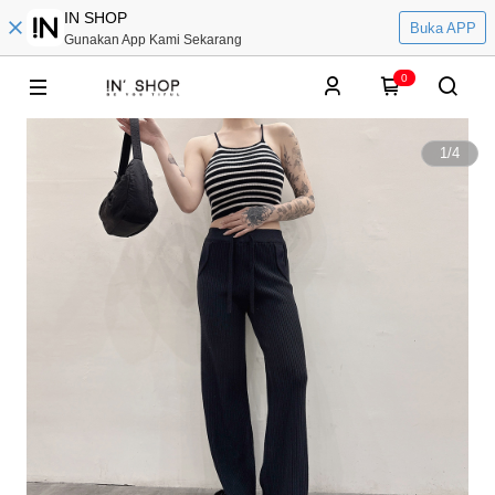
IN SHOP
Buka APP
Gunakan App Kami Sekarang
0
1
/
4