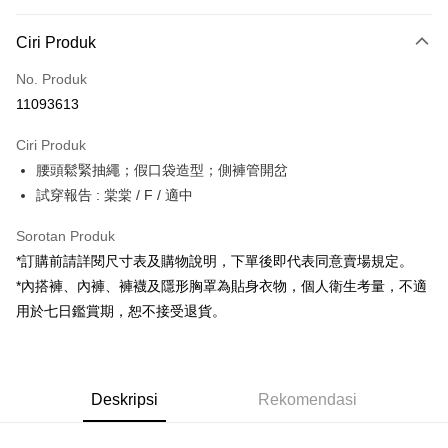
Kaedah Pembayaran
Ciri Produk
Kad Kredit (Bayaran Penuh)
No. Produk
Pengambilan di Kedai Serbaneka
11093613
LINE Pay
Ciri Produk
Apple Pay
腰頭鬆緊抽繩；假口袋造型；側褲管開岔
試穿報告 : 棠棠 / F / 適中
JKOPAY
Google Pay
Sorotan Produk
*訂購前請詳閱尺寸表及購物說明，下單後即代表同意賣場規定。
OP Pay Later
*內搭褲、內褲、褲襪及隱形胸罩為貼身衣物，個人衛生考量，不適
Deskripsi
用於七日鑑賞期，恕不接受退貨。
[Terma Penggunaan untuk OP Pay Later]
AFTEE
Perkhidmatan ini disediakan oleh Taiwan Mobile dan tersedia untuk
Deskripsi
pengguna Taiwan Mobile tanpa memerlukan permohonan tambahan.
Pertama, Mengenai Perkhidmatan AFTEE Beli Sekarang Bayar Kemudian
Pemindahan ATM
Deskripsi
Rekomendasi
1. Dengan memilih AFTEE sebagai kaedah pembayaran, mesej
Jika anda memilih OP Pay Later sebagai kaedah pembayaran, sistem
pengesahan AFTEE akan muncul.
akan mengarahkan anda secara automatik ke proses transaksi OP Pay
2. Anda boleh meneruskan pembayaran selepas pengesahan SMS.
Pilihan Penghantaran
Later selepas pesanan dibuat. Anda perlu mengesahkan nombor telefon