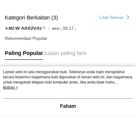
Kategori Berkaitan (3)
Lihat Semua
➤𝙉𝙀𝙒 𝘼𝙍𝙍𝙄𝙑𝘼𝙇²⁵
ɴᴇᴡ ₍ 09.17 ₎
Rekomendasi Popular
Paling Popular
Jualan paling laris
Laman web ini ada menggunakan kuki. Sekiranya anda ingin mengetahui
Tag Popular
secara terperinci bagaimana kuki digunakan di laman web ini, dan bagaimana
untuk mengubah tetapan kuki komputer anda. Jika anda tidak mahu
menggunakan kuki di komputer anda, sila rujuk penerangan mengenai kuki.
Butiran >
Dasar Privasi
Laman web ini ada menggunakan kuki. Sekiranya anda ingin
mengetahui secara terperinci bagaimana kuki digunakan di laman web ini,
dan bagaimana untuk mengubah tetapan kuki komputer anda. Jika anda tidak
Faham
mahu menggunakan kuki di komputer anda, sila rujuk penerangan mengenai
kuki.