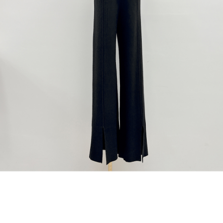
1. Perkhidmatan ini disediakan oleh "Taiwan Mobile Co., Ltd." untuk
membolehkan pengguna membeli produk atau perkhidmatan melalui
perkhidmatan ini semasa transaksi, dan kedai akan menyerahkan hak
tuntutan harga jual/beli ansuran kepada syarikat ini untuk membayar bil
menggunakan bil syarikat ini.
2. Berdasarkan tujuan kontrak persetujuan pembayaran menggunakan
"Pembayaran Ansuran Gogo", kedai akan memberikan maklumat peribadi
anda (termasuk nama, telefon atau alamat) kepada Taiwan Mobile untuk
pengumpulan, pemprosesan dan penggunaan, untuk pengesahan,
semakan dan pembetulan data yang diperlukan untuk bil ansuran oleh
Taiwan Mobile.
3. Sila baca syarat perkhidmatan pengguna secara lengkap melalui
pautan berikut: https://oppay.tw/userRule