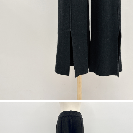
dan kad prabayar)
peribadi yang disenaraikan seperti di atas akan dikumpul dan digunakan
2. Pilihan kaedah pembayaran "Pembayaran Ansuran Gogo", selepas
oleh AFTEE, sila jangan gunakan perkhidmatan ini.
pesanan ditubuhkan, akan secara automatik dialihkan ke proses
transaksi Gogo, selepas pengesahan nombor telefon, pilih bilangan
ansuran yang diingini, tarikh akhir pembayaran, dan setelah
mengesahkan pembayaran, transaksi akan selesai.
3. Jumlah kelulusan sebenar, bilangan ansuran dan jumlah bayaran
adalah berdasarkan halaman pengesahan transaksi seterusnya.
4. Dalam masa 30 minit selepas pesanan ditubuhkan, jika tidak pergi
untuk mengesahkan transaksi atau jika tidak lulus semakan, pesanan
akan dibatalkan secara automatik. Jika terdapat situasi "pindah untuk
semakan khusus" yang tidak lulus, ini menunjukkan bahawa sistem
penilaian tidak mencukupi, tiada penjelasan mengenai kandungan
penilaian boleh diberikan.
【Penerangan Kaedah Pembayaran】
1. Pembayaran ansuran tidak digabungkan dalam bil telekomunikasi,
"Pembayaran Ansuran Gogo" akan menghantar SMS peringatan
pembayaran selepas tarikh penyelesaian bulanan.
2. Melalui pautan SMS untuk membuka bil, anda boleh memilih untuk
membayar melalui "Kod bar kedai serbaneka / Kedai rasmi Taiwan
Mobile / Pemindahan bank / Pembayaran J街口 / iPASS MONEY" dan
saluran lain.
【Nota Penting】