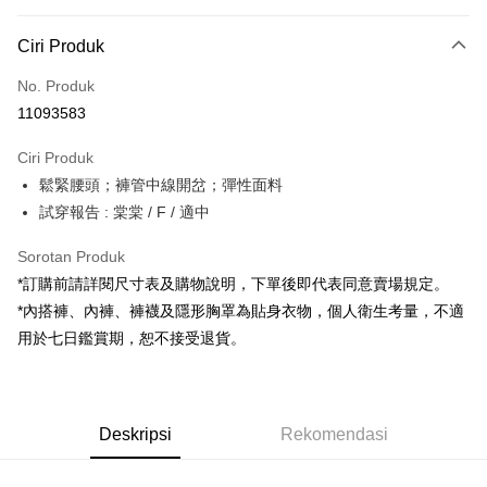
Kaedah Pembayaran
Ciri Produk
Kad Kredit (Bayaran Penuh)
No. Produk
Pengambilan di Kedai Serbaneka
11093583
LINE Pay
Ciri Produk
Apple Pay
鬆緊腰頭；褲管中線開岔；彈性面料
試穿報告 : 棠棠 / F / 適中
JKOPAY
Google Pay
Sorotan Produk
*訂購前請詳閱尺寸表及購物說明，下單後即代表同意賣場規定。
OP Pay Later
*內搭褲、內褲、褲襪及隱形胸罩為貼身衣物，個人衛生考量，不適
Deskripsi
用於七日鑑賞期，恕不接受退貨。
[Terma Penggunaan untuk OP Pay Later]
AFTEE
Perkhidmatan ini disediakan oleh Taiwan Mobile dan tersedia untuk
Deskripsi
pengguna Taiwan Mobile tanpa memerlukan permohonan tambahan.
Pertama, Mengenai Perkhidmatan AFTEE Beli Sekarang Bayar Kemudian
Pemindahan ATM
Deskripsi
Rekomendasi
1. Dengan memilih AFTEE sebagai kaedah pembayaran, mesej
Jika anda memilih OP Pay Later sebagai kaedah pembayaran, sistem
pengesahan AFTEE akan muncul.
akan mengarahkan anda secara automatik ke proses transaksi OP Pay
2. Anda boleh meneruskan pembayaran selepas pengesahan SMS.
Pilihan Penghantaran
Later selepas pesanan dibuat. Anda perlu mengesahkan nombor telefon