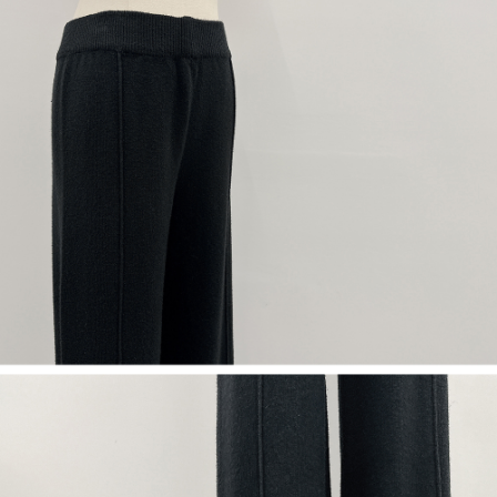
NT$60/pesanan | Penghantaran percuma untuk pesanan
1. Jumlah yang diperakui untuk pengguna kali pertama boleh sehingga
[Nota Penting]
NT$1,600 atau lebih
NT$10,000. Amaun diperakui sebenar yang diluluskan akan berdasarkan
keputusan pensijilan dan semakan oleh AFTEE.
Perkhidmatan ini disediakan oleh Taiwan Mobile Co., Ltd. (“Syarikat”),
宅配
2. Amaun perbelanjaan minimum mestilah lebih besar daripada NT$20.
yang membolehkan pelanggan membeli barangan atau perkhidmatan
3. Pada masa ini hanya tersedia untuk ahli Taiwan.
NT$100/pesanan | Penghantaran percuma untuk pesanan
melalui perkhidmatan ini pada masa transaksi. Hasil daripada pembelian
atau pembayaran ansuran akan dipindahkan oleh peniaga kepada
NT$2,500 atau lebih
Ketiga, Syarat Perkhidmatan
Syarikat, dan pelanggan hendaklah membuat pembayaran mengikut
Perkhidmatan AFTEE Beli Sekarang Bayar Kemudian disediakan oleh NP
perjanjian menggunakan sistem bil Syarikat.
國家/地區配送
Kadar Penghantaran
Taiwan, Inc. dan AFTEE akan membuat bil kepada pengguna. AFTEE
akan menggunakan data peribadi yang dikumpul (termasuk nama
Untuk memenuhi hubungan kontrak yang terjalin melalui persetujuan
pembeli, no. telefon, nama penerima, no. telefon, alamat penerima) untuk
penggunaan OP Pay Later, peniaga akan memberikan maklumat peribadi
penggunaan perkhidmatan. Sila rujuk kepada "Penyata Pengumpulan
anda (termasuk nama, nombor telefon, atau alamat) kepada Syarikat bagi
Data Peribadi, Pemprosesan, Penggunaan"
tujuan pengumpulan, pemprosesan dan penggunaan data yang
(https://aftee.tw/privacypolicy/
) untuk maklumat lanjut.
diperlukan untuk pengebilan ansuran, termasuk pengesahan,
pengesahan semula dan pembetulan.
Jumlah yang diperakui untuk pengguna kali pertama yang lulus
kelulusan boleh sehingga NT$10,000. Jika pengguna tidak membuat
Untuk terma perkhidmatan penuh, sila rujuk pautan berikut:
pembayaran dalam tempoh tersebut, yuran pembayaran lewat sebanyak
https://oppay.tw/userRule
" target="_blank" class="link revert-
20% setahun akan dikenakan. Pengguna bawah umur dikehendaki
style">https://oppay.tw/userRule
mendapatkan kebenaran daripada ibu bapa atau penjaga yang sah
untuk menggunakan AFTEE.
【Panduan Penggunaan Pembayaran Ansuran Gogo】
1. Perkhidmatan ini disediakan oleh Taiwan Mobile, pengguna telefon
Sila hubungi NP Taiwan Inc. di
cs_tw@netprotections.co.jp
jika anda
mudah alih boleh segera menggunakan tanpa perlu memohon lagi.
mempunyai sebarang kebimbangan mengenai pemprosesan dan
(Hanya untuk nombor langganan peribadi, tidak terbuka untuk syarikat
penggunaan pada data peribadi. Jika anda tidak bersetuju dengan data