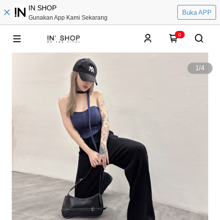
IN SHOP
Buka APP
Gunakan App Kami Sekarang
0
1
/
4