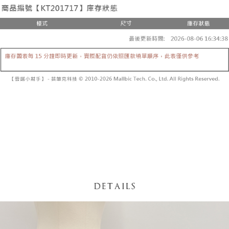
3. Tiada bayaran diperlukan apabila pesanan disahkan. Produk akan
mudah alih anda, memilih bilangan ansuran, dan menetapkan tarikh
dihantar ke alamat yang ditetapkan.
全家取貨付款
akhir pembayaran. Transaksi akan dianggap selesai setelah pembayaran
4. Setelah pesanan disahkan, anda akan menerima SMS pembayaran
disahkan.
NT$60/pesanan | Penghantaran percuma untuk pesanan
manakala ahli aplikasi akan menerima pemberitahuan tolak aplikasi
NT$1,800 atau lebih
AFTEE.
Had kredit yang diluluskan, tempoh ansuran yang tersedia, dan yuran
5. Tiada bayaran diperlukan apabila anda menerima produk. Sila buat
yang dikenakan adalah tertakluk kepada maklumat yang dinyatakan
pembayaran di empat kedai serbaneka utama, ATM atau perbankan
付款後全家取貨
pada halaman pengesahan transaksi seterusnya.
dalam talian dengan SMS pembayaran atau pemberitahuan tolak aplikasi
NT$60/pesanan | Penghantaran percuma untuk pesanan
AFTEE.
Jika transaksi tidak disahkan dalam masa 30 minit selepas pesanan
NT$1,600 atau lebih
dibuat, atau jika permohonan gagal dalam proses semakan, pesanan
Sila ambil perhatian bahawa tempoh pembayaran adalah 14 hari. Walau
akan dibatalkan secara automatik. Jika permohonan gagal pada
已關閉，請勿下單
bagaimanapun, bagi mereka yang telah memuat turun Aplikasi AFTEE
peringkat "semakan manual", ini bermakna kriteria pemarkahan sistem
dan mendaftar sebagai ahli AFTEE boleh menikmati tempoh pembayaran
NT$10,000/pesanan
tidak dipenuhi; butiran penilaian khusus tidak akan didedahkan.
sehingga 45 hari.
已關閉，請勿下單(付取)
[Arahan Pembayaran]
Tempoh pembayaran dikira dari masa kedai meminta pembayaran anda,
ditambah dengan bilangan hari yang boleh dilanjutkan oleh AFTEE. Anda
NT$10,000/pesanan
Pembayaran ansuran melalui OP Pay Later akan dibilkan secara
boleh melanjutkan tempoh pembayaran anda sebelum anda menerima
berasingan dan tidak termasuk dalam bil telekom anda. SMS peringatan
pesanan. Walau bagaimanapun, tiada jaminan bahawa anda boleh
7-11取貨付款
pembayaran akan dihantar selepas kitaran bil bulanan.
menerima pesanan anda semasa tempoh pembayaran (cth.: produk
NT$60/pesanan | Penghantaran percuma untuk pesanan
prapesanan atau produk yang mungkin mengambil masa yang lebih
Selepas mengakses bil melalui pautan dalam SMS, anda boleh
NT$1,800 atau lebih
lama untuk dihantar). Oleh itu, anda dikehendaki membuat pembayaran
menyelesaikan pembayaran anda melalui salah satu saluran berikut: kod
kepada AFTEE dalam tempoh sama ada anda menerima pesanan.
bar kedai serbaneka, kedai runcit Taiwan Mobile, pemindahan bank,
付款後7-11取貨
JKOPay, atau iPASS MONEY.
Kedua, Sekatan Pembayaran