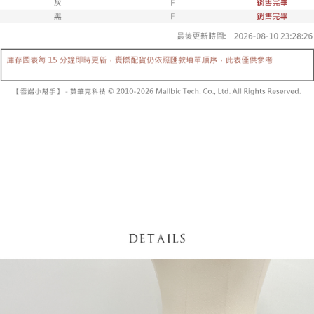
【「AFTEE先享後付」結帳流程】
醒簡訊。
１．於結帳方式選擇「AFTEE先享後付」後，將跳轉至「AFTEE先享後付」
2.透過簡訊連結打開帳單後，可選擇「超商條碼／台灣大直營門市／銀行轉
付款後全家取貨
結帳頁面，進行簡訊認證並確認金額後，即可完成結帳。
帳／街口支付／iPASS MONEY」等通路繳費。
２．訂單成立數日內，您將收到繳費通知簡訊。
每筆NT$60，滿NT$1,600(含以上)免運費
３．收到繳費通知簡訊後14天內，點擊此簡訊中的連結，可透過四大超商／
【注意事項】
ATM／網路銀行／等多元方式進行付款，方視為交易完成。
已關閉，請勿下單
1.本服務係由「台灣大哥大股份有限公司」（以下簡稱本公司）所提供，讓
※ 請注意：結帳手續完成當下不需立刻繳費，但若您需要取消訂單，請聯絡
用戶於交易時，得透過本服務購買商品或服務，並由商店將買賣／分期付款
每筆NT$10,000
購買商品的店家。未經商家同意取消之訂單仍視為有效，需透過AFTEE先享
買賣價金債權讓與本公司後，依約使用本公司帳單繳交帳款。
後付繳納相關費用。
2.基於同意付款使用「大哥付你分期」之契約關係目的，商店將以您的個人
已關閉，請勿下單(付取)
※ 交易是否成功請以「AFTEE先享後付 」之結帳頁面顯示為準，若有關於
資料（包含姓名、電話或地址）提供予台灣大哥大進項蒐集、處理及利用，
是否繳費成功／繳費後需取消欲退款等相關疑問，請聯繫「AFTEE先享後付
每筆NT$10,000
由本公司與您本人進行分期帳單所需資料之確認、核對及更正。
客戶支援中心」
https://netprotections.freshdesk.com/support/home
3.完整用戶服務條款，請詳閱以下連結：
https://oppay.tw/userRule
7-11取貨付款
【注意事項】
１．透過由恩沛科技股份有限公司提供之「AFTEE先享後付」服務完成之交
每筆NT$60，滿NT$1,800(含以上)免運費
易，需依本服務之必要範圍內提供個人資料，並將交易相關給付款項請求債
權轉讓予恩沛科技股份有限公司。
付款後7-11取貨
２．關於個人資料處理事宜，請瀏覽以下網址：
每筆NT$60，滿NT$1,600(含以上)免運費
https://aftee.tw/terms/#terms3
３．未成年的使用者請事先徵得法定代理人或監護人之同意方可使用
宅配
「AFTEE先享後付」，若未經同意申辦者引起之損失，本公司不負相關責
任。
每筆NT$100，滿NT$2,500(含以上)免運費
４．使用「AFTEE先享後付」時，將依據個別帳號之用戶狀況，依本公司即
時審查核予不同之上限額度；若仍有額度不足之情形，本公司將視審查結果
國家/地區配送
查看運費
請求用戶進行身份認證。