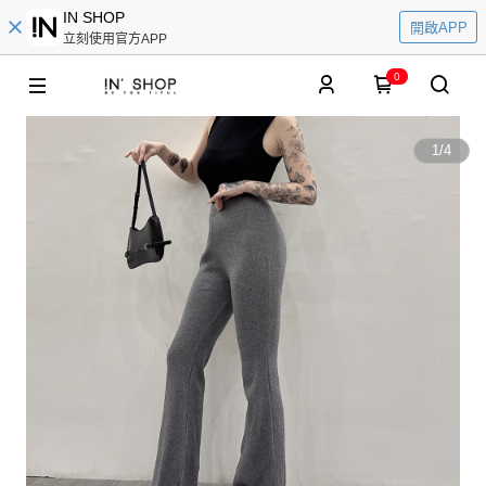
IN SHOP
開啟APP
立刻使用官方APP
0
1
/
4