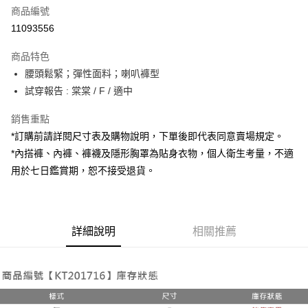
商品編號
超商取貨付款
11093556
LINE Pay
商品特色
Apple Pay
腰頭鬆緊；彈性面料；喇叭褲型
試穿報告 : 棠棠 / F / 適中
街口支付
銷售重點
Google Pay
*訂購前請詳閱尺寸表及購物說明，下單後即代表同意賣場規定。
大哥付你分期
*內搭褲、內褲、褲襪及隱形胸罩為貼身衣物，個人衛生考量，不適
相關說明
用於七日鑑賞期，恕不接受退貨。
【大哥付你分期使用說明】
AFTEE先享後付
1.本服務由台灣大哥大提供，台灣大哥大用戶可立即使用無須另外申請。
2.付款方式選擇「大哥付你分期」，訂單成立後會自動跳轉到大哥付的交易
相關說明
流程，驗證手機門號後，選擇欲分期的期數、繳款截止日，確認付款後即完
【關於「AFTEE先享後付」】
成交易。
詳細說明
相關推薦
ATM付款
AFTEE先享後付是「在收到商品之後才付款」的支付方式。 讓您購物簡單
3.實際核准額度、可分期數及費用金額請依後續交易確認頁面所載為準。
便利好安心！
4.訂單成立30分鐘內，如未前往確認交易或遇審核未通過，訂單將自動取
１．簡單：不需註冊會員、不需綁卡、不需儲值。
運送方式
消。如遇「轉專審核」未通過狀況，表示未達大哥付你分期系統評分，恕無
２．便利：只要手機號碼，簡訊認證，即可結帳。
法說明評估內容。
３．安心：先確認商品／服務後，再付款。
全家取貨付款
【繳款方式說明】
1.分期款項不併入電信帳單，「大哥付你分期」於每月結算日後寄送繳費提
每筆NT$60，滿NT$1,800(含以上)免運費