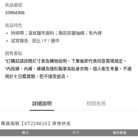
商品編號
超商取貨付款
10954306
LINE Pay
商品特色
Apple Pay
附綁帶；直紋皺布面料；胸前抓皺抽繩；有內裡
試穿報告 : 班比 / F / 適中
街口支付
銷售重點
Google Pay
*訂購前請詳閱尺寸表及購物說明，下單後即代表同意賣場規定。
大哥付你分期
*內搭褲、內褲、褲襪及隱形胸罩為貼身衣物，個人衛生考量，不適
相關說明
用於七日鑑賞期，恕不接受退貨。
【大哥付你分期使用說明】
AFTEE先享後付
1.本服務由台灣大哥大提供，台灣大哥大用戶可立即使用無須另外申請。
2.付款方式選擇「大哥付你分期」，訂單成立後會自動跳轉到大哥付的交易
相關說明
流程，驗證手機門號後，選擇欲分期的期數、繳款截止日，確認付款後即完
【關於「AFTEE先享後付」】
成交易。
詳細說明
相關推薦
ATM付款
AFTEE先享後付是「在收到商品之後才付款」的支付方式。 讓您購物簡單
3.實際核准額度、可分期數及費用金額請依後續交易確認頁面所載為準。
便利好安心！
4.訂單成立30分鐘內，如未前往確認交易或遇審核未通過，訂單將自動取
１．簡單：不需註冊會員、不需綁卡、不需儲值。
運送方式
消。如遇「轉專審核」未通過狀況，表示未達大哥付你分期系統評分，恕無
２．便利：只要手機號碼，簡訊認證，即可結帳。
法說明評估內容。
３．安心：先確認商品／服務後，再付款。
全家取貨付款
【繳款方式說明】
1.分期款項不併入電信帳單，「大哥付你分期」於每月結算日後寄送繳費提
每筆NT$60，滿NT$1,800(含以上)免運費