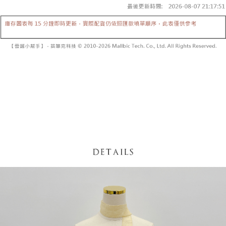
【「AFTEE先享後付」結帳流程】
醒簡訊。
１．於結帳方式選擇「AFTEE先享後付」後，將跳轉至「AFTEE先享後付」
2.透過簡訊連結打開帳單後，可選擇「超商條碼／台灣大直營門市／銀行轉
付款後全家取貨
結帳頁面，進行簡訊認證並確認金額後，即可完成結帳。
帳／街口支付／iPASS MONEY」等通路繳費。
２．訂單成立數日內，您將收到繳費通知簡訊。
每筆NT$60，滿NT$1,600(含以上)免運費
３．收到繳費通知簡訊後14天內，點擊此簡訊中的連結，可透過四大超商／
【注意事項】
ATM／網路銀行／等多元方式進行付款，方視為交易完成。
已關閉，請勿下單
1.本服務係由「台灣大哥大股份有限公司」（以下簡稱本公司）所提供，讓
※ 請注意：結帳手續完成當下不需立刻繳費，但若您需要取消訂單，請聯絡
用戶於交易時，得透過本服務購買商品或服務，並由商店將買賣／分期付款
每筆NT$10,000
購買商品的店家。未經商家同意取消之訂單仍視為有效，需透過AFTEE先享
買賣價金債權讓與本公司後，依約使用本公司帳單繳交帳款。
後付繳納相關費用。
2.基於同意付款使用「大哥付你分期」之契約關係目的，商店將以您的個人
已關閉，請勿下單(付取)
※ 交易是否成功請以「AFTEE先享後付 」之結帳頁面顯示為準，若有關於
資料（包含姓名、電話或地址）提供予台灣大哥大進項蒐集、處理及利用，
是否繳費成功／繳費後需取消欲退款等相關疑問，請聯繫「AFTEE先享後付
每筆NT$10,000
由本公司與您本人進行分期帳單所需資料之確認、核對及更正。
客戶支援中心」
https://netprotections.freshdesk.com/support/home
3.完整用戶服務條款，請詳閱以下連結：
https://oppay.tw/userRule
7-11取貨付款
【注意事項】
１．透過由恩沛科技股份有限公司提供之「AFTEE先享後付」服務完成之交
每筆NT$60，滿NT$1,800(含以上)免運費
易，需依本服務之必要範圍內提供個人資料，並將交易相關給付款項請求債
權轉讓予恩沛科技股份有限公司。
付款後7-11取貨
２．關於個人資料處理事宜，請瀏覽以下網址：
每筆NT$60，滿NT$1,600(含以上)免運費
https://aftee.tw/terms/#terms3
３．未成年的使用者請事先徵得法定代理人或監護人之同意方可使用
宅配
「AFTEE先享後付」，若未經同意申辦者引起之損失，本公司不負相關責
任。
每筆NT$100，滿NT$2,500(含以上)免運費
４．使用「AFTEE先享後付」時，將依據個別帳號之用戶狀況，依本公司即
時審查核予不同之上限額度；若仍有額度不足之情形，本公司將視審查結果
國家/地區配送
查看運費
請求用戶進行身份認證。