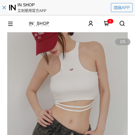
IN SHOP
開啟APP
立刻使用官方APP
0
1
/
5