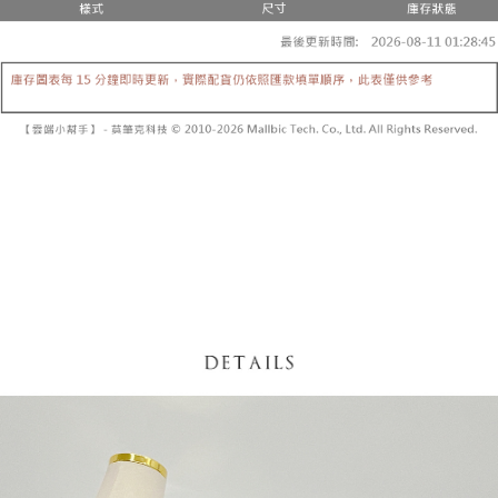
【「AFTEE先享後付」結帳流程】
醒簡訊。
１．於結帳方式選擇「AFTEE先享後付」後，將跳轉至「AFTEE先享後付」
2.透過簡訊連結打開帳單後，可選擇「超商條碼／台灣大直營門市／銀行轉
付款後全家取貨
結帳頁面，進行簡訊認證並確認金額後，即可完成結帳。
帳／街口支付／iPASS MONEY」等通路繳費。
２．訂單成立數日內，您將收到繳費通知簡訊。
每筆NT$60，滿NT$1,600(含以上)免運費
３．收到繳費通知簡訊後14天內，點擊此簡訊中的連結，可透過四大超商／
【注意事項】
ATM／網路銀行／等多元方式進行付款，方視為交易完成。
已關閉，請勿下單
1.本服務係由「台灣大哥大股份有限公司」（以下簡稱本公司）所提供，讓
※ 請注意：結帳手續完成當下不需立刻繳費，但若您需要取消訂單，請聯絡
用戶於交易時，得透過本服務購買商品或服務，並由商店將買賣／分期付款
每筆NT$10,000
購買商品的店家。未經商家同意取消之訂單仍視為有效，需透過AFTEE先享
買賣價金債權讓與本公司後，依約使用本公司帳單繳交帳款。
後付繳納相關費用。
2.基於同意付款使用「大哥付你分期」之契約關係目的，商店將以您的個人
已關閉，請勿下單(付取)
※ 交易是否成功請以「AFTEE先享後付 」之結帳頁面顯示為準，若有關於
資料（包含姓名、電話或地址）提供予台灣大哥大進項蒐集、處理及利用，
是否繳費成功／繳費後需取消欲退款等相關疑問，請聯繫「AFTEE先享後付
每筆NT$10,000
由本公司與您本人進行分期帳單所需資料之確認、核對及更正。
客戶支援中心」
https://netprotections.freshdesk.com/support/home
3.完整用戶服務條款，請詳閱以下連結：
https://oppay.tw/userRule
7-11取貨付款
【注意事項】
１．透過由恩沛科技股份有限公司提供之「AFTEE先享後付」服務完成之交
每筆NT$60，滿NT$1,800(含以上)免運費
易，需依本服務之必要範圍內提供個人資料，並將交易相關給付款項請求債
權轉讓予恩沛科技股份有限公司。
付款後7-11取貨
２．關於個人資料處理事宜，請瀏覽以下網址：
每筆NT$60，滿NT$1,600(含以上)免運費
https://aftee.tw/terms/#terms3
３．未成年的使用者請事先徵得法定代理人或監護人之同意方可使用
宅配
「AFTEE先享後付」，若未經同意申辦者引起之損失，本公司不負相關責
任。
每筆NT$100，滿NT$2,500(含以上)免運費
４．使用「AFTEE先享後付」時，將依據個別帳號之用戶狀況，依本公司即
時審查核予不同之上限額度；若仍有額度不足之情形，本公司將視審查結果
國家/地區配送
查看運費
請求用戶進行身份認證。