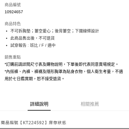
商品編號
超商取貨付款
10924657
LINE Pay
商品特色
Apple Pay
不可拆胸墊；簍空愛心；後背簍空；下擺線條設計
此商品售出後，不可退貨
街口支付
試穿報告 : 班比 / F / 適中
Google Pay
銷售重點
大哥付你分期
*訂購前請詳閱尺寸表及購物說明，下單後即代表同意賣場規定。
相關說明
*內搭褲、內褲、褲襪及隱形胸罩為貼身衣物，個人衛生考量，不適
【大哥付你分期使用說明】
用於七日鑑賞期，恕不接受退貨。
AFTEE先享後付
1.本服務由台灣大哥大提供，台灣大哥大用戶可立即使用無須另外申請。
2.付款方式選擇「大哥付你分期」，訂單成立後會自動跳轉到大哥付的交易
相關說明
流程，驗證手機門號後，選擇欲分期的期數、繳款截止日，確認付款後即完
【關於「AFTEE先享後付」】
成交易。
ATM付款
AFTEE先享後付是「在收到商品之後才付款」的支付方式。 讓您購物簡單
3.實際核准額度、可分期數及費用金額請依後續交易確認頁面所載為準。
便利好安心！
詳細說明
相關推薦
4.訂單成立30分鐘內，如未前往確認交易或遇審核未通過，訂單將自動取
１．簡單：不需註冊會員、不需綁卡、不需儲值。
運送方式
消。如遇「轉專審核」未通過狀況，表示未達大哥付你分期系統評分，恕無
２．便利：只要手機號碼，簡訊認證，即可結帳。
法說明評估內容。
３．安心：先確認商品／服務後，再付款。
全家取貨付款
【繳款方式說明】
1.分期款項不併入電信帳單，「大哥付你分期」於每月結算日後寄送繳費提
每筆NT$60，滿NT$1,800(含以上)免運費