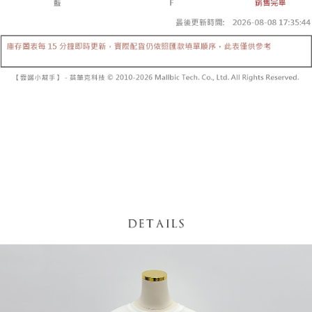
【「AFTEE先享後付」結帳流程】
醒簡訊。
１．於結帳方式選擇「AFTEE先享後付」後，將跳轉至「AFTEE先享後付」
2.透過簡訊連結打開帳單後，可選擇「超商條碼／台灣大直營門市／銀行轉
付款後全家取貨
結帳頁面，進行簡訊認證並確認金額後，即可完成結帳。
帳／街口支付／iPASS MONEY」等通路繳費。
２．訂單成立數日內，您將收到繳費通知簡訊。
每筆NT$60，滿NT$1,600(含以上)免運費
３．收到繳費通知簡訊後14天內，點擊此簡訊中的連結，可透過四大超商／
【注意事項】
ATM／網路銀行／等多元方式進行付款，方視為交易完成。
已關閉，請勿下單
1.本服務係由「台灣大哥大股份有限公司」（以下簡稱本公司）所提供，讓
※ 請注意：結帳手續完成當下不需立刻繳費，但若您需要取消訂單，請聯絡
用戶於交易時，得透過本服務購買商品或服務，並由商店將買賣／分期付款
每筆NT$10,000
購買商品的店家。未經商家同意取消之訂單仍視為有效，需透過AFTEE先享
買賣價金債權讓與本公司後，依約使用本公司帳單繳交帳款。
後付繳納相關費用。
2.基於同意付款使用「大哥付你分期」之契約關係目的，商店將以您的個人
已關閉，請勿下單(付取)
※ 交易是否成功請以「AFTEE先享後付 」之結帳頁面顯示為準，若有關於
資料（包含姓名、電話或地址）提供予台灣大哥大進項蒐集、處理及利用，
是否繳費成功／繳費後需取消欲退款等相關疑問，請聯繫「AFTEE先享後付
每筆NT$10,000
由本公司與您本人進行分期帳單所需資料之確認、核對及更正。
客戶支援中心」
https://netprotections.freshdesk.com/support/home
3.完整用戶服務條款，請詳閱以下連結：
https://oppay.tw/userRule
7-11取貨付款
【注意事項】
１．透過由恩沛科技股份有限公司提供之「AFTEE先享後付」服務完成之交
每筆NT$60，滿NT$1,800(含以上)免運費
易，需依本服務之必要範圍內提供個人資料，並將交易相關給付款項請求債
權轉讓予恩沛科技股份有限公司。
付款後7-11取貨
２．關於個人資料處理事宜，請瀏覽以下網址：
每筆NT$60，滿NT$1,600(含以上)免運費
https://aftee.tw/terms/#terms3
３．未成年的使用者請事先徵得法定代理人或監護人之同意方可使用
宅配
「AFTEE先享後付」，若未經同意申辦者引起之損失，本公司不負相關責
任。
每筆NT$100，滿NT$2,500(含以上)免運費
４．使用「AFTEE先享後付」時，將依據個別帳號之用戶狀況，依本公司即
時審查核予不同之上限額度；若仍有額度不足之情形，本公司將視審查結果
國家/地區配送
查看運費
請求用戶進行身份認證。