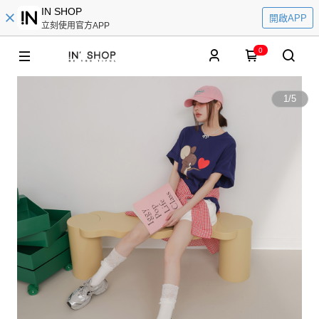
IN SHOP
開啟APP
立刻使用官方APP
0
1
/
5