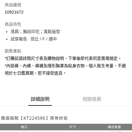
商品編號
超商取貨付款
10921672
LINE Pay
商品特色
Apple Pay
落肩；胸前印花；寬鬆版型
試穿報告 : 班比 / F / 適中
街口支付
銷售重點
Google Pay
*訂購前請詳閱尺寸表及購物說明，下單後即代表同意賣場規定。
大哥付你分期
*內搭褲、內褲、褲襪及隱形胸罩為貼身衣物，個人衛生考量，不適
相關說明
用於七日鑑賞期，恕不接受退貨。
【大哥付你分期使用說明】
AFTEE先享後付
1.本服務由台灣大哥大提供，台灣大哥大用戶可立即使用無須另外申請。
2.付款方式選擇「大哥付你分期」，訂單成立後會自動跳轉到大哥付的交易
相關說明
流程，驗證手機門號後，選擇欲分期的期數、繳款截止日，確認付款後即完
【關於「AFTEE先享後付」】
成交易。
詳細說明
相關推薦
ATM付款
AFTEE先享後付是「在收到商品之後才付款」的支付方式。 讓您購物簡單
3.實際核准額度、可分期數及費用金額請依後續交易確認頁面所載為準。
便利好安心！
4.訂單成立30分鐘內，如未前往確認交易或遇審核未通過，訂單將自動取
１．簡單：不需註冊會員、不需綁卡、不需儲值。
運送方式
消。如遇「轉專審核」未通過狀況，表示未達大哥付你分期系統評分，恕無
２．便利：只要手機號碼，簡訊認證，即可結帳。
法說明評估內容。
３．安心：先確認商品／服務後，再付款。
全家取貨付款
【繳款方式說明】
1.分期款項不併入電信帳單，「大哥付你分期」於每月結算日後寄送繳費提
每筆NT$60，滿NT$1,800(含以上)免運費