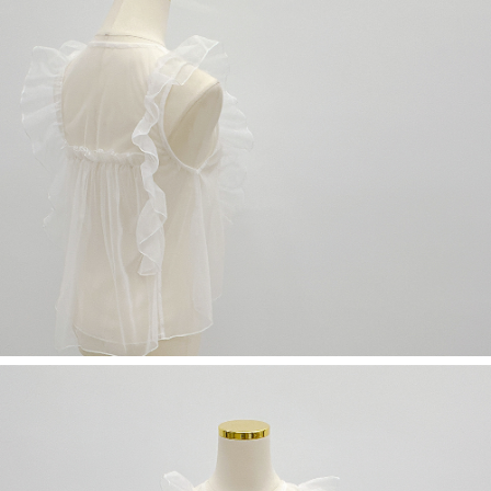
限らない）は、AFTEEに渡され当サービスで必要な範囲内で利用されま
す。AFTEEの個人情報の収集、処理、利用について、詳細はAFTEE公式ホ
ームページの『個人情報の収集、処理及び利用に関する声明』をご参照く
ださい（
https://aftee.tw/privacypolicy/
）。
AFTEEの初回ご利用の際に、審査を通過すれば、最高額がNT$10,000にな
ります。支払い期限を過ぎた場合、その金額に基づいて年利20%の遅延滞
納金が加算されます。未成年の利用者は、事前に法定代理人または後見人
の同意を得ればAFTEEをご利用いただけます。
個人情報の処理、利用について疑問がある、または関連する法律の権利を
行使したい場合は、ネットプロテクションズ
cs_tw@netprotections.co.jp
にご連絡ください。上記に示した個人情報を、必要な購入注文書とあわせ
てAFTEEにご提供いただく、またはAFTEEにあなたの個人情報の収集、処
理、利用を許可することににご同意いただけない場合は、当サービスを選
択しないでください。