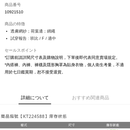
商品番号
コンビニ店頭代金引換
10921510
LINE Pay
商品の特徴
Apple Pay
透膚網紗；荷葉邊；綁繩
試穿報告 : 班比 / F / 適中
JKOPAY
セールスポイント
Google Pay
*訂購前請詳閱尺寸表及購物說明，下單後即代表同意賣場規定。
OP Pay Later
*內搭褲、內褲、褲襪及隱形胸罩為貼身衣物，個人衛生考量，不適
説明
用於七日鑑賞期，恕不接受退貨。
【OP Pay Later 使用説明】
AFTEE代金後払い
1. 本サービスは台湾大哥大によって提供され、台湾大哥大のユーザーは追
加の申請なしで即時に利用可能です。
説明
2. 支払い方法で「OP Pay Later」を選択すると、注文が成立した後に自動
一、 AFTEE代金後払いについて
的に OP Pay Later の取引プロセスに移行し、携帯番号を確認後、分割払
ATM払い
詳細について
おすすめ関連商品
1.お支払い方法でAFTEE代金後払いを選択すると、携帯電話認証ウィンド
いの回数や支払い期限を選択し、支払いを確認すると取引が完了します。
ウが表示されます。
3. 実際の承認額、分割回数および費用については、後続の取引確認ページ
2.SMSで認証してお支払い手続を進めてください。
配送方法
を基準とします。
3.注文するときのお支払いは不要です。商品はご指定の住所に配送されま
4. 注文成立後30分以内に確認取引を行わない場合や審査が通過しない場
す。
全家取貨付款
合、注文は自動的にキャンセルされます。「転専審査」に未通過の状況が
4.ご注文が完了すると、携帯に支払い通知のSMSが届きます。アプリ会員
発生した場合は、システムの評価基準に達していないことを意味し、評価
配送毎にNT$60、NT$1,800以上で送料無料
の場合は、AFTEE アプリプッシュ通知が届きます。