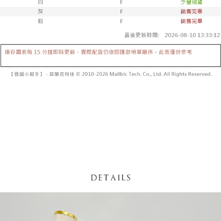
内容についての説明はいたしかねます。
5.商品受け取り時のお支払いは不要です。商品を確かめてから、SMSまた
付款後全家取貨
はアプリの通知に従って、4大コンビニ、またはATM/オンラインバンキン
グでお支払いください。
配送毎にNT$60、NT$1,600以上で送料無料
【支払い方法の説明】
1. 分割払いの金額は電信請求書に統合されず、「OP Pay Later」は毎月の
代金納付期限は最短で 14 日以内ですので、ご注意ください。AFTEE アプ
已關閉，請勿下單
締め日後に支払いリマインダーのSMSを送信します。
リをダウンロードして AFTEE 会員になるとお支払い期限を最長 45 日以内
2. SMSのリンクを通じて請求書を開いた後、「コンビニバーコード／台湾
配送毎にNT$10,000
まで延長できます。
大直営店舗／銀行振込／街口支払い／iPASS MONEY」などのチャネルで
支払いを選択できます。
已關閉，請勿下單(付取)
お支払期限は、ショップが請求した期日と、AFTEEで延長できる日数をも
とに計算されます。AFTEEで注文すると、商品を受け取るまで支払い期限
配送毎にNT$10,000
【注意事項】
を延長できますが、商品を期限内に受け取れない場合があります（例：予
1. 本サービスは「台湾大哥大株式会社」（以下「当社」といいます）によ
約商品や商品到着日が比較的遅い商品）。そのため、商品到着の有無に関
7-11取貨付款
って提供され、ユーザーが取引時に本サービスを通じて商品やサービスを
わらず、AFTEEで指定された期限内にお支払いください。
購入できるようにし、店舗が売買／分割払い売買の債権を当社に譲渡した
配送毎にNT$60、NT$1,800以上で送料無料
後、契約に基づいて当社の請求書で帳款を支払うことになります。
二、支払い限度額
2. 「OP Pay Later」を利用する契約関係の目的から、店舗はあなたの個人
付款後7-11取貨
1.初回 AFTEEを ご利用の際に、認証結果及び当社の審査の結果に基づ
情報（名前、電話または住所を含む）を台湾大哥大に提供し、収集、処理
き、限度額が設定されます。
配送毎にNT$60、NT$1,600以上で送料無料
および利用するために、当社があなた本人と分割請求書に必要な情報の確
2.決済金額は最低NT$20です。
認、照合および修正を行います。
3.現在、台湾の会員のみご利用いただけます。
宅配
3. 完全なユーザーサービス規約については、以下のリンクを参照してくだ
さい：
https://oppay.tw/userRule
三、利用規約「AFTEE代金後払い」（以下当サービスという）はネットプ
配送毎にNT$100、NT$2,500以上で送料無料
ロテクションズ（以下 AFTEE という）が提供し、AFTEEが代金を徴収し
ます。当サービスご利用の際に提供しなければならない個人情報（注文者
國家/地區配送
送料を確認
の氏名、電話番号、受取人の氏名、電話番号、受取人住所を含むがこれに