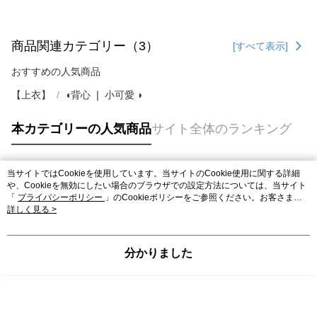
商品関連カテゴリー（3）
[すべて表示]
おすすめの人気商品
【上衣】
◖背心 ❘ 小可愛 ◗
本カテゴリーの人気商品
サイト全体のランキング
当サイトではCookieを使用しています。当サイトのCookie使用に関する詳細
人気タグ
や、Cookieを無効にしたい場合のブラウザでの設定方法については、当サイト
「
プライバシーポリシー
」のCookieポリシーをご参照ください。お客さま
が、当サイトを引き続き使用される場合、当社がサイト利用規約のCookieポリ
詳しく見る >
シーに基づいてCookieを使用することに同意したものとみなします。
分かりました