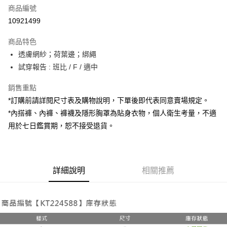
商品編號
超商取貨付款
10921499
LINE Pay
商品特色
Apple Pay
透膚網紗；荷葉邊；綁繩
試穿報告 : 班比 / F / 適中
街口支付
銷售重點
Google Pay
*訂購前請詳閱尺寸表及購物說明，下單後即代表同意賣場規定。
大哥付你分期
*內搭褲、內褲、褲襪及隱形胸罩為貼身衣物，個人衛生考量，不適
相關說明
用於七日鑑賞期，恕不接受退貨。
【大哥付你分期使用說明】
AFTEE先享後付
1.本服務由台灣大哥大提供，台灣大哥大用戶可立即使用無須另外申請。
2.付款方式選擇「大哥付你分期」，訂單成立後會自動跳轉到大哥付的交易
相關說明
流程，驗證手機門號後，選擇欲分期的期數、繳款截止日，確認付款後即完
【關於「AFTEE先享後付」】
成交易。
詳細說明
相關推薦
ATM付款
AFTEE先享後付是「在收到商品之後才付款」的支付方式。 讓您購物簡單
3.實際核准額度、可分期數及費用金額請依後續交易確認頁面所載為準。
便利好安心！
4.訂單成立30分鐘內，如未前往確認交易或遇審核未通過，訂單將自動取
１．簡單：不需註冊會員、不需綁卡、不需儲值。
運送方式
消。如遇「轉專審核」未通過狀況，表示未達大哥付你分期系統評分，恕無
２．便利：只要手機號碼，簡訊認證，即可結帳。
法說明評估內容。
３．安心：先確認商品／服務後，再付款。
全家取貨付款
【繳款方式說明】
1.分期款項不併入電信帳單，「大哥付你分期」於每月結算日後寄送繳費提
每筆NT$60，滿NT$1,800(含以上)免運費