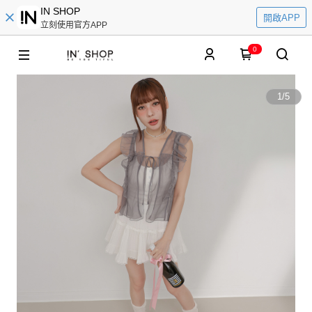
IN SHOP
開啟APP
立刻使用官方APP
0
1
/
5