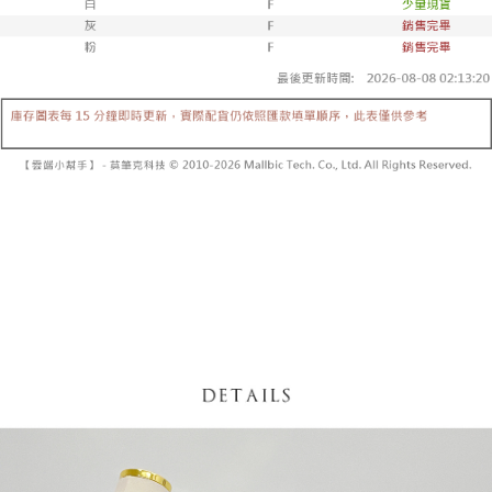
【「AFTEE先享後付」結帳流程】
醒簡訊。
１．於結帳方式選擇「AFTEE先享後付」後，將跳轉至「AFTEE先享後付」
2.透過簡訊連結打開帳單後，可選擇「超商條碼／台灣大直營門市／銀行轉
付款後全家取貨
結帳頁面，進行簡訊認證並確認金額後，即可完成結帳。
帳／街口支付／iPASS MONEY」等通路繳費。
２．訂單成立數日內，您將收到繳費通知簡訊。
每筆NT$60，滿NT$1,600(含以上)免運費
３．收到繳費通知簡訊後14天內，點擊此簡訊中的連結，可透過四大超商／
【注意事項】
ATM／網路銀行／等多元方式進行付款，方視為交易完成。
已關閉，請勿下單
1.本服務係由「台灣大哥大股份有限公司」（以下簡稱本公司）所提供，讓
※ 請注意：結帳手續完成當下不需立刻繳費，但若您需要取消訂單，請聯絡
用戶於交易時，得透過本服務購買商品或服務，並由商店將買賣／分期付款
每筆NT$10,000
購買商品的店家。未經商家同意取消之訂單仍視為有效，需透過AFTEE先享
買賣價金債權讓與本公司後，依約使用本公司帳單繳交帳款。
後付繳納相關費用。
2.基於同意付款使用「大哥付你分期」之契約關係目的，商店將以您的個人
已關閉，請勿下單(付取)
※ 交易是否成功請以「AFTEE先享後付 」之結帳頁面顯示為準，若有關於
資料（包含姓名、電話或地址）提供予台灣大哥大進項蒐集、處理及利用，
是否繳費成功／繳費後需取消欲退款等相關疑問，請聯繫「AFTEE先享後付
每筆NT$10,000
由本公司與您本人進行分期帳單所需資料之確認、核對及更正。
客戶支援中心」
https://netprotections.freshdesk.com/support/home
3.完整用戶服務條款，請詳閱以下連結：
https://oppay.tw/userRule
7-11取貨付款
【注意事項】
１．透過由恩沛科技股份有限公司提供之「AFTEE先享後付」服務完成之交
每筆NT$60，滿NT$1,800(含以上)免運費
易，需依本服務之必要範圍內提供個人資料，並將交易相關給付款項請求債
權轉讓予恩沛科技股份有限公司。
付款後7-11取貨
２．關於個人資料處理事宜，請瀏覽以下網址：
每筆NT$60，滿NT$1,600(含以上)免運費
https://aftee.tw/terms/#terms3
３．未成年的使用者請事先徵得法定代理人或監護人之同意方可使用
宅配
「AFTEE先享後付」，若未經同意申辦者引起之損失，本公司不負相關責
任。
每筆NT$100，滿NT$2,500(含以上)免運費
４．使用「AFTEE先享後付」時，將依據個別帳號之用戶狀況，依本公司即
時審查核予不同之上限額度；若仍有額度不足之情形，本公司將視審查結果
國家/地區配送
查看運費
請求用戶進行身份認證。