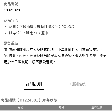
商品編號
超商取貨付款
10921328
LINE Pay
商品特色
Apple Pay
落肩；下擺抽繩；肩膀打摺設計；POLO領
試穿報告 : 班比 / F / 適中
街口支付
銷售重點
Google Pay
*訂購前請詳閱尺寸表及購物說明，下單後即代表同意賣場規定。
大哥付你分期
*內搭褲、內褲、褲襪及隱形胸罩為貼身衣物，個人衛生考量，不適
相關說明
用於七日鑑賞期，恕不接受退貨。
【大哥付你分期使用說明】
AFTEE先享後付
1.本服務由台灣大哥大提供，台灣大哥大用戶可立即使用無須另外申請。
2.付款方式選擇「大哥付你分期」，訂單成立後會自動跳轉到大哥付的交易
相關說明
流程，驗證手機門號後，選擇欲分期的期數、繳款截止日，確認付款後即完
【關於「AFTEE先享後付」】
成交易。
詳細說明
相關推薦
ATM付款
AFTEE先享後付是「在收到商品之後才付款」的支付方式。 讓您購物簡單
3.實際核准額度、可分期數及費用金額請依後續交易確認頁面所載為準。
便利好安心！
4.訂單成立30分鐘內，如未前往確認交易或遇審核未通過，訂單將自動取
１．簡單：不需註冊會員、不需綁卡、不需儲值。
運送方式
消。如遇「轉專審核」未通過狀況，表示未達大哥付你分期系統評分，恕無
２．便利：只要手機號碼，簡訊認證，即可結帳。
法說明評估內容。
３．安心：先確認商品／服務後，再付款。
全家取貨付款
【繳款方式說明】
1.分期款項不併入電信帳單，「大哥付你分期」於每月結算日後寄送繳費提
每筆NT$60，滿NT$1,800(含以上)免運費