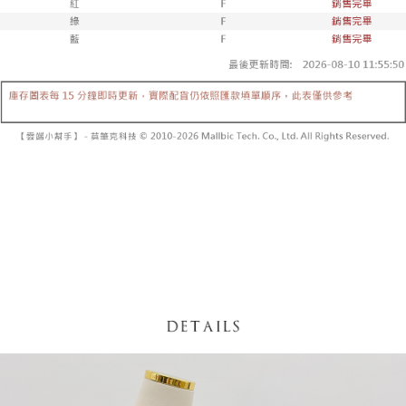
【「AFTEE先享後付」結帳流程】
醒簡訊。
１．於結帳方式選擇「AFTEE先享後付」後，將跳轉至「AFTEE先享後付」
2.透過簡訊連結打開帳單後，可選擇「超商條碼／台灣大直營門市／銀行轉
付款後全家取貨
結帳頁面，進行簡訊認證並確認金額後，即可完成結帳。
帳／街口支付／iPASS MONEY」等通路繳費。
２．訂單成立數日內，您將收到繳費通知簡訊。
每筆NT$60，滿NT$1,600(含以上)免運費
３．收到繳費通知簡訊後14天內，點擊此簡訊中的連結，可透過四大超商／
【注意事項】
ATM／網路銀行／等多元方式進行付款，方視為交易完成。
已關閉，請勿下單
1.本服務係由「台灣大哥大股份有限公司」（以下簡稱本公司）所提供，讓
※ 請注意：結帳手續完成當下不需立刻繳費，但若您需要取消訂單，請聯絡
用戶於交易時，得透過本服務購買商品或服務，並由商店將買賣／分期付款
每筆NT$10,000
購買商品的店家。未經商家同意取消之訂單仍視為有效，需透過AFTEE先享
買賣價金債權讓與本公司後，依約使用本公司帳單繳交帳款。
後付繳納相關費用。
2.基於同意付款使用「大哥付你分期」之契約關係目的，商店將以您的個人
已關閉，請勿下單(付取)
※ 交易是否成功請以「AFTEE先享後付 」之結帳頁面顯示為準，若有關於
資料（包含姓名、電話或地址）提供予台灣大哥大進項蒐集、處理及利用，
是否繳費成功／繳費後需取消欲退款等相關疑問，請聯繫「AFTEE先享後付
每筆NT$10,000
由本公司與您本人進行分期帳單所需資料之確認、核對及更正。
客戶支援中心」
https://netprotections.freshdesk.com/support/home
3.完整用戶服務條款，請詳閱以下連結：
https://oppay.tw/userRule
7-11取貨付款
【注意事項】
１．透過由恩沛科技股份有限公司提供之「AFTEE先享後付」服務完成之交
每筆NT$60，滿NT$1,800(含以上)免運費
易，需依本服務之必要範圍內提供個人資料，並將交易相關給付款項請求債
權轉讓予恩沛科技股份有限公司。
付款後7-11取貨
２．關於個人資料處理事宜，請瀏覽以下網址：
每筆NT$60，滿NT$1,600(含以上)免運費
https://aftee.tw/terms/#terms3
３．未成年的使用者請事先徵得法定代理人或監護人之同意方可使用
宅配
「AFTEE先享後付」，若未經同意申辦者引起之損失，本公司不負相關責
任。
每筆NT$100，滿NT$2,500(含以上)免運費
４．使用「AFTEE先享後付」時，將依據個別帳號之用戶狀況，依本公司即
時審查核予不同之上限額度；若仍有額度不足之情形，本公司將視審查結果
國家/地區配送
查看運費
請求用戶進行身份認證。