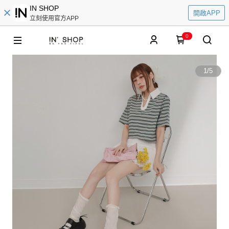
IN SHOP
開啟APP
立刻使用官方APP
0
1
/
5