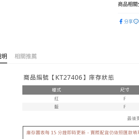
相關說明
商品相關分
【大哥付
AFTEE先
1.本服務
人氣商品
2.付款方
相關說明
分享
流程，驗
【配件 】
【關於「A
ATM付款
完成交易
AFTEE
➤𝙉𝙀𝙒 𝘼𝙍
3.實際核
便利好安
4.訂單成
１．簡單
消。如遇
２．便利
運送方式
無法說明
３．安心
說明
相關推薦
【繳款方
全家取貨
1.分期款
【「AFT
醒簡訊。
每筆NT$6
１．於結帳
2.透過簡
付」結帳
帳／街口支
付款後全
２．訂單
３．收到繳
每筆NT$6
【注意事
／ATM／
1.本服務
※ 請注意
已關閉，
用戶於交
絡購買商品
款買賣價
先享後付
每筆NT$10
2.基於同
※ 交易是
資料（包
是否繳費成
已關閉，請
用，由本
付客戶支
每筆NT$10
3.完整用
【注意事