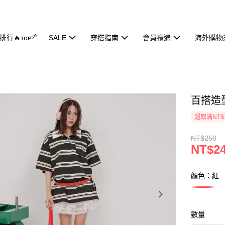
行🔥ᴛᴏᴘ⁵⁰
SALE
穿搭指南
會員禮遇
海外購物
百搭造型
超取滿NT$
NT$250
NT$2
顏色：紅
數量