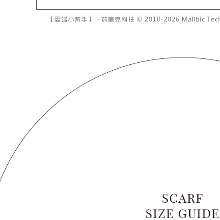
7-11取貨
１．透過由
交易，需
每筆NT$6
求債權轉
２．關於
付款後7-1
https://aft
每筆NT$6
３．未成
「AFTE
宅配
任。
４．使用「
每筆NT$1
即時審查
結果請求
國家/地區
５．嚴禁
形，恩沛
動。