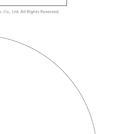
付款
恩沛科技股份有限公司提供之「AFTEE先享後付」服務完成之
依本服務之必要範圍內提供個人資料，並將交易相關給付款項請
0，滿NT$1,800(含以上)免運費
讓予恩沛科技股份有限公司。
個人資料處理事宜，請瀏覽以下網址：
1取貨
ee.tw/terms/#terms3
0，滿NT$1,600(含以上)免運費
年的使用者請事先徵得法定代理人或監護人之同意方可使用
E先享後付」，若未經同意申辦者引起之損失，本公司不負相關責
AFTEE先享後付」時，將依據個別帳號之用戶狀況，依本公司
00，滿NT$2,500(含以上)免運費
核予不同之上限額度；若仍有額度不足之情形，本公司將視審查
用戶進行身份認證。
配送
查看運費
一人註冊多個帳號或使用他人資訊註冊。若發現惡意使用之情
科技股份有限公司將有權停止該用戶之使用額度並採取法律行