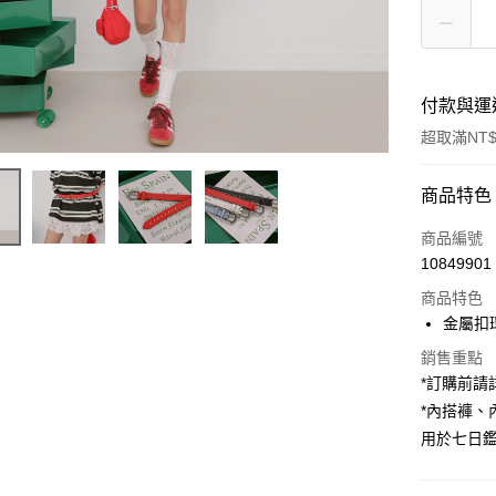
付款與運
超取滿NT$
付款方式
商品特色
信用卡一
商品編號
10849901
超商取貨
商品特色
LINE Pay
金屬扣
Apple Pay
銷售重點
*訂購前
街口支付
*內搭褲
用於七日
Google Pa
大哥付你