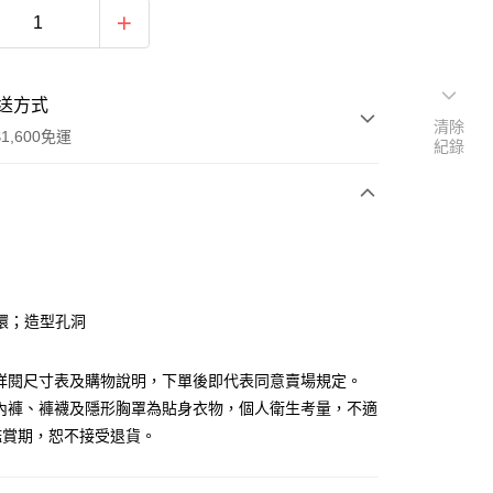
送方式
清除
1,600免運
紀錄
次付款
付款
環；造型孔洞
請詳閱尺寸表及購物說明，下單後即代表同意賣場規定。
、內褲、褲襪及隱形胸罩為貼身衣物，個人衛生考量，不適
鑑賞期，恕不接受退貨。
y
分期