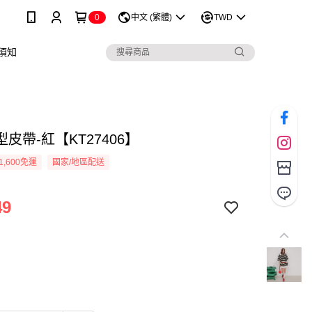
0
中文 (繁體)
TWD
須知
皮帶-紅【KT27406】
1,600免運
國家/地區配送
49