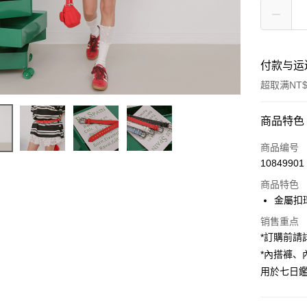
付款与运
超取满NT$
付款方式
商品特色
信用卡一
商品编号
10849901
超商取货
商品特色
LINE Pay
金屬扣
Apple Pay
销售重点
*訂購前
街口支付
*內搭褲
用於七日
Google Pa
大哥付你