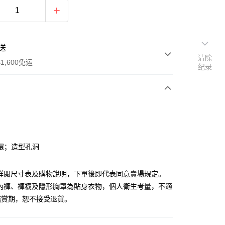
送
清除
1,600免运
纪录
次付款
付款
環；造型孔洞
請詳閱尺寸表及購物說明，下單後即代表同意賣場規定。
、內褲、褲襪及隱形胸罩為貼身衣物，個人衛生考量，不適
鑑賞期，恕不接受退貨。
y
分期