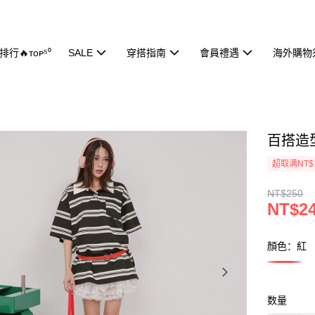
行🔥ᴛᴏᴘ⁵⁰
SALE
穿搭指南
會員禮遇
海外購物
百搭造型
超取满NT$
NT$250
NT$2
顏色：紅
数量