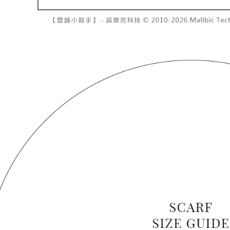
7-11取貨
2. 結帳金
3. 目前
每笔NT$6
三、聲明
付款後7-1
「AFTE
每笔NT$6
)所提供，
(包含但不
宅配
予 AFT
集、處理、
每笔NT$1
明』（
http
國家/地區
若款項超過
未成年的
AFTEE。
若您對於
聯繫恩沛
同必要之購
人資料，