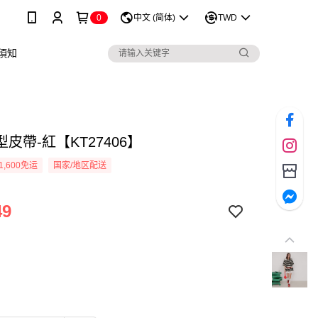
0
中文 (简体)
TWD
須知
皮帶-紅【KT27406】
1,600免运
国家/地区配送
49