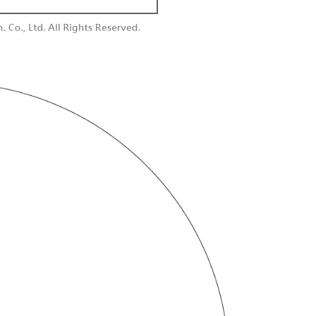
付款
額須大於NT$30
僅支援台灣會員
0，满NT$1,800(含以上)免运费
條款
1取貨
E先享後付」(下稱本服務)乃由恩沛科技股份有限公司(下稱 AFTEE
0，满NT$1,600(含以上)免运费
並由 AFTEE 向您收取款項。因使用本服務所須提供之個人資料
限於訂購人姓名、電話，收件人姓名、電話、收件地址)，將交付
EE 於本服務必要服務範圍內運用。關於 AFTEE 對於個人資料之蒐
利用，詳參 AFTEE 官網之『個人資料蒐集、處理及利用告知聲
00，满NT$2,500(含以上)免运费
s://aftee.tw/privacypolicy/
）。
配送
查看运费
繳費期限，將根據當次的金額加收年利率 16% 的逾期滯納金。
使用者，請事先徵得法定代理人或監護人之同意方可使用
個人資料之處理、利用有任何疑問，或欲行使相關法律權利，請
科技股份有限公司。若您不同意我們將上開所示之個人資料，連
買訂單資訊提供予 AFTEE ，或讓 AFTEE 蒐集處理利用您的個
請勿選用本服務。