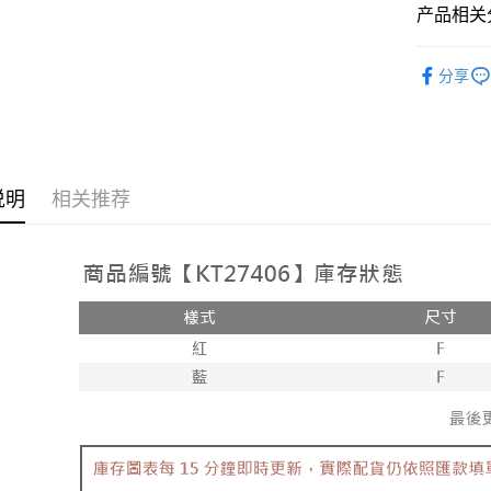
相关说明
产品相关分
【大哥付
AFTEE先
1. 本服
人气商品
人月租型
相关说明
分享
2. 付款
【配件 】
一、關於 A
ATM付款
流程，验
1. 於付
➤𝙉𝙀𝙒 𝘼𝙍
完成交易
窗。
3. 实际
2. 進行
4. 订单
3. 訂單
运送方式
消。如遇 
4. 下訂
说明
相关推荐
容。
AFTEE 
全家取貨
【缴款方
5. 收到
1. 分期
每笔NT$6
APP於四
短信。
2. 通过
付款後全
請留意繳費期
账／街口支付
享有最長 
每笔NT$6
【注意事
繳費期限，
已關閉，
1. 本服
算出。使用
过本服务
定能夠在期
每笔NT$10
本公司后
收到商品與
2. 基于
已關閉，請
资料（包
二、付款
每笔NT$10
用，由台
1. 初次
3. 完整
之上限額