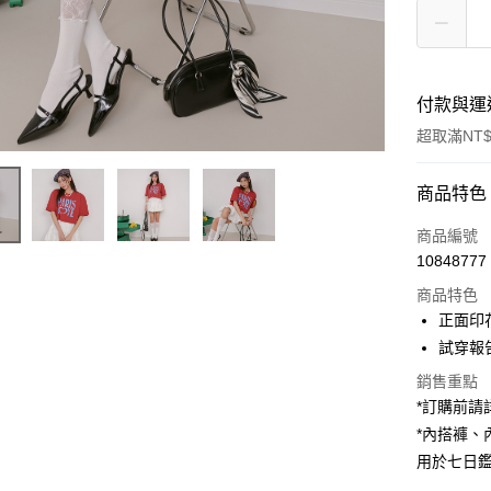
付款與運
超取滿NT$
付款方式
商品特色
信用卡一
商品編號
10848777
超商取貨
商品特色
LINE Pay
正面印
試穿報告 
Apple Pay
銷售重點
街口支付
*訂購前
*內搭褲
Google Pa
用於七日
大哥付你