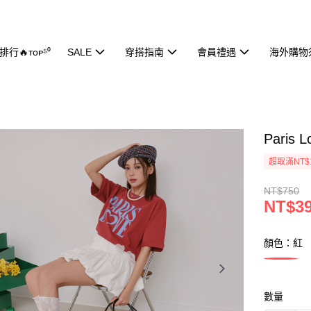
行🔥ᴛᴏᴘ⁵⁰
SALE
穿搭指南
會員禮遇
海外購物
Paris
超取滿NT$
NT$750
NT$3
顏色：紅
數量