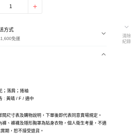
送方式
清除
1,600免運
紀錄
次付款
付款
花；落肩；捲袖
: 黃晴 / F / 適中
請詳閱尺寸表及購物說明，下單後即代表同意賣場規定。
、內褲、褲襪及隱形胸罩為貼身衣物，個人衛生考量，不適
y
鑑賞期，恕不接受退貨。
分期