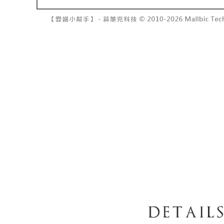
7-11取貨
１．透過由
交易，需
每筆NT$6
求債權轉
２．關於
付款後7-1
https://aft
每筆NT$6
３．未成
「AFTE
宅配
任。
４．使用「
每筆NT$1
即時審查
結果請求
國家/地區
５．嚴禁
形，恩沛
動。