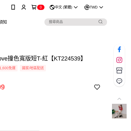
0
中文 (繁體)
TWD
須知
 Love撞色寬版短T-紅【KT224539】
1,600免運
國家/地區配送
99