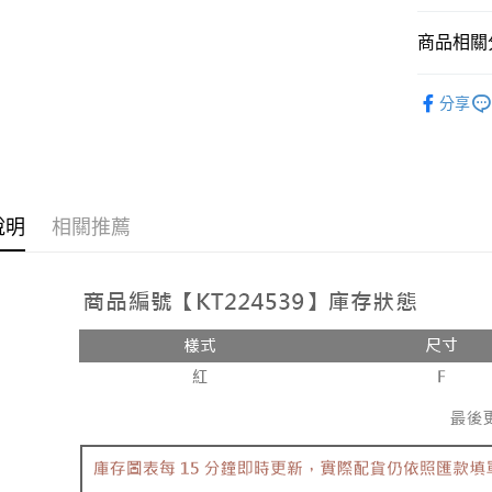
相關說明
【大哥付
商品相關分
AFTEE先
1.本服務
2.付款方
相關說明
人氣商品
流程，驗
【關於「A
分享
ATM付款
完成交易
AFTEE
【上衣】
3.實際核
便利好安
4.訂單成
１．簡單
【上衣】
消。如遇
２．便利
運送方式
無法說明
➤𝙉𝙀𝙒 𝘼𝙍
３．安心
【繳款方
全家取貨
說明
相關推薦
1.分期款
【「AFT
醒簡訊。
每筆NT$6
１．於結帳
2.透過簡
付」結帳
帳／街口支
付款後全
２．訂單
３．收到繳
每筆NT$6
【注意事
／ATM／
1.本服務
※ 請注意
已關閉，
用戶於交
絡購買商品
款買賣價
先享後付
每筆NT$10
2.基於同
※ 交易是
資料（包
是否繳費成
已關閉，請
用，由本
付客戶支
每筆NT$10
3.完整用
【注意事