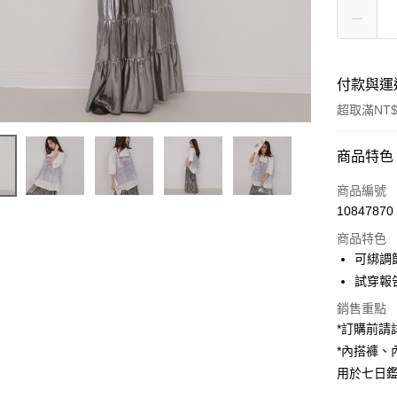
付款與運
超取滿NT$
付款方式
商品特色
信用卡一
商品編號
10847870
超商取貨
商品特色
LINE Pay
可綁調
試穿報告 
Apple Pay
銷售重點
街口支付
*訂購前
*內搭褲
Google Pa
用於七日
大哥付你