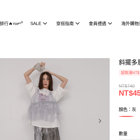
行🔥ᴛᴏᴘ⁵⁰
SALE
穿搭指南
會員禮遇
海外購物
斜擺多層
超取滿NT$
NT$740
NT$4
顏色：灰
數量