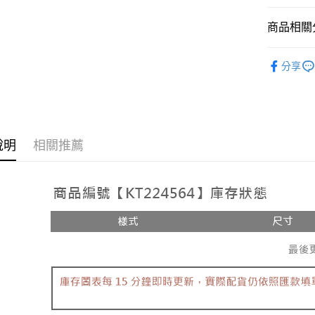
相關說明
【大哥付
商品相關分
AFTEE先
1.本服務
2.付款方
相關說明
人氣商品
流程，驗
【關於「A
分享
ATM付款
完成交易
AFTEE
【上衣】
3.實際核
便利好安
4.訂單成
１．簡單
➤𝙉𝙀𝙒 𝘼𝙍
消。如遇
２．便利
運送方式
無法說明
３．安心
【繳款方
全家取貨
說明
相關推薦
1.分期款
【「AFT
醒簡訊。
每筆NT$6
１．於結帳
2.透過簡
付」結帳
帳／街口支
付款後全
２．訂單
３．收到繳
每筆NT$6
【注意事
／ATM／
1.本服務
※ 請注意
已關閉，
用戶於交
絡購買商品
款買賣價
先享後付
每筆NT$10
2.基於同
※ 交易是
資料（包
是否繳費成
已關閉，請
用，由本
付客戶支
每筆NT$10
3.完整用
【注意事