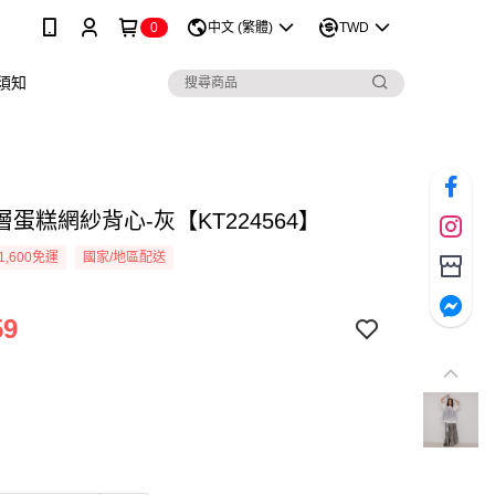
0
中文 (繁體)
TWD
須知
蛋糕網紗背心-灰【KT224564】
1,600免運
國家/地區配送
59