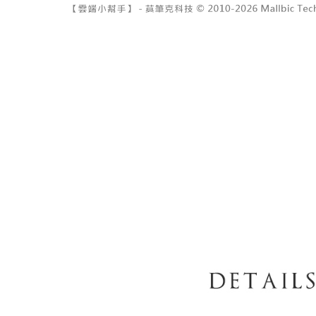
7-11取貨
１．透過由
交易，需
每筆NT$6
求債權轉
２．關於
付款後7-1
https://aft
每筆NT$6
３．未成
「AFTE
宅配
任。
４．使用「
每筆NT$1
即時審查
結果請求
國家/地區
５．嚴禁
形，恩沛
動。