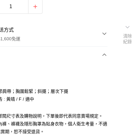
送方式
清除
1,600免運
紀錄
次付款
付款
節肩帶；胸圍鬆緊；斜擺；層次下擺
: 黃晴 / F / 適中
請詳閱尺寸表及購物說明，下單後即代表同意賣場規定。
、內褲、褲襪及隱形胸罩為貼身衣物，個人衛生考量，不適
y
鑑賞期，恕不接受退貨。
分期