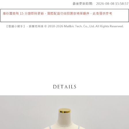
5. 收到商品當下無需繳費，確認無誤後，請再利用繳費通知簡訊或AFTEE
1. 分期款项不并入电信账单，“大哥付你分期”于每月结算日后寄送缴费提醒
APP於四大便利商店‧ATM/網銀等方式進行付款。
短信。
付款後全家取貨
2. 通过短信链接打开账单后，可选择 “超商条码／台湾大直营门市／银行转
請留意繳費期限為 14 天。唯有下載 AFTEE App 成為 AFTEE 會員者方能享
每笔NT$60，满NT$1,600(含以上)免运费
账／街口支付／iPASS MONEY”等通路缴费。
有最長 45 天內付款之服務。
已關閉，請勿下單
【注意事项】
繳費期限，為商家向您請款的時間，再加上使用AFTEE可延長的天數所計算
1. 本服务系由 “台湾大哥大股份有限公司”所提供，让用户于交易时，得通过
每笔NT$10,000
出。使用AFTEE下訂可以延長您收到商品前的繳費天數，但無法保證一定能
本服务购买商品或服务，并由商店将买卖／分期付款买卖价金债权让与本公
夠在期限內收到商品(例如:預購商品或預計到貨時間較長者)。因此無論收到
司后，依约使用本公司账单缴交账款。
已關閉，請勿下單(付取)
商品與否，仍需要請您在AFTEE規定的時間內完成繳費。
2. 基于同意付款使用 “大哥付你分期”之契约关系目的，商店将以您的个人资
每笔NT$10,000
料（包含姓名、电话或地址）提供予台湾大哥大进项收集、处理及利用，由
二、付款限制
台湾大哥大与本人进行分期账单所需资料之确认、核对及更正。
1. 初次使用 AFTEE 時，將依認證結果及本公司審查結果，核予每個人不同
7-11取貨付款
3. 完整用户服务条款，请详阅以下链接：
https://oppay.tw/userRule
之上限額度
2. 結帳金額須大於NT$30
每笔NT$60，满NT$1,800(含以上)免运费
3. 目前僅支援台灣會員
付款後7-11取貨
三、聲明條款
每笔NT$60，满NT$1,600(含以上)免运费
「AFTEE先享後付」(下稱本服務)乃由恩沛科技股份有限公司(下稱 AFTEE )
所提供，並由 AFTEE 向您收取款項。因使用本服務所須提供之個人資料(包
宅配
含但不限於訂購人姓名、電話，收件人姓名、電話、收件地址)，將交付予
AFTEE 於本服務必要服務範圍內運用。關於 AFTEE 對於個人資料之蒐集、
每笔NT$100，满NT$2,500(含以上)免运费
處理、利用，詳參 AFTEE 官網之『個人資料蒐集、處理及利用告知聲明』
（
https://aftee.tw/privacypolicy/
）。
國家/地區配送
查看运费