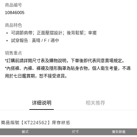
商品编号
超商取货付款
10846005
LINE Pay
商品特色
Apple Pay
可調節肩帶；正面壓摺設計；後背鬆緊；傘擺
試穿報告 : 黃晴 / F / 適中
街口支付
销售重点
Google Pay
*訂購前請詳閱尺寸表及購物說明，下單後即代表同意賣場規定。
大哥付你分期
*內搭褲、內褲、褲襪及隱形胸罩為貼身衣物，個人衛生考量，不適
相关说明
用於七日鑑賞期，恕不接受退貨。
【大哥付你分期使用说明】
AFTEE先享后付
1. 本服务由台湾大哥大提供，电信用户可立即使用无须另外申请。（限个人
月租型门号，不开放公司户及预付卡使用）
相关说明
2. 付款方式选择 “大哥付你分期”，订单成立后会自动跳转到大哥付的交易流
一、關於 AFTEE先享後付
程，验证手机门号后，选择欲分期的期数、缴款截止日，确认付款后即完成
详细说明
相关推荐
ATM付款
1. 於付款方式選擇AFTEE先享後付，將跳出AFTEE先享後付手機驗證視
交易。
窗。
3. 实际核准额度、可分期数及费用金额请依后续交易确认页面所载为准。
2. 進行簡訊驗證之後，即可完成結帳手續。
运送方式
4. 订单成立30分钟内，如未前往确认交易或遇审核未通过，订单将自动取
3. 訂單確認後不需事先繳費，商品會配送至您的指定地址。
消。如遇 “转专审核”未通过状况，表示未达系统评分，恕无法说明评估内
4. 下訂完成後，您的手機會收到一封繳費通知簡訊，APP會員則會收到
全家取貨付款
容。
AFTEE APP推播通知。
【缴款方式说明】
每笔NT$60，满NT$1,800(含以上)免运费