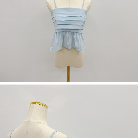
若款項超過繳費期限，將根據當次的金額加收年利率 16% 的逾期滯納金。
未成年的使用者，請事先徵得法定代理人或監護人之同意方可使用
AFTEE。
若您對於個人資料之處理、利用有任何疑問，或欲行使相關法律權利，請聯
繫恩沛科技股份有限公司。若您不同意我們將上開所示之個人資料，連同必
要之購買訂單資訊提供予 AFTEE ，或讓 AFTEE 蒐集處理利用您的個人資
料，請勿選用本服務。