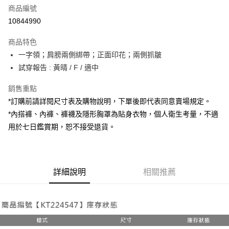
商品編號
超商取貨付款
10844990
LINE Pay
商品特色
Apple Pay
一字領；肩膀兩側綁帶；正面印花；兩側抓皺
試穿報告 : 黃晴 / F / 適中
街口支付
銷售重點
Google Pay
*訂購前請詳閱尺寸表及購物說明，下單後即代表同意賣場規定。
大哥付你分期
*內搭褲、內褲、褲襪及隱形胸罩為貼身衣物，個人衛生考量，不適
相關說明
用於七日鑑賞期，恕不接受退貨。
【大哥付你分期使用說明】
AFTEE先享後付
1.本服務由台灣大哥大提供，台灣大哥大用戶可立即使用無須另外申請。
2.付款方式選擇「大哥付你分期」，訂單成立後會自動跳轉到大哥付的交易
相關說明
流程，驗證手機門號後，選擇欲分期的期數、繳款截止日，確認付款後即完
【關於「AFTEE先享後付」】
成交易。
詳細說明
相關推薦
ATM付款
AFTEE先享後付是「在收到商品之後才付款」的支付方式。 讓您購物簡單
3.實際核准額度、可分期數及費用金額請依後續交易確認頁面所載為準。
便利好安心！
4.訂單成立30分鐘內，如未前往確認交易或遇審核未通過，訂單將自動取
１．簡單：不需註冊會員、不需綁卡、不需儲值。
運送方式
消。如遇「轉專審核」未通過狀況，表示未達大哥付你分期系統評分，恕無
２．便利：只要手機號碼，簡訊認證，即可結帳。
法說明評估內容。
３．安心：先確認商品／服務後，再付款。
全家取貨付款
【繳款方式說明】
1.分期款項不併入電信帳單，「大哥付你分期」於每月結算日後寄送繳費提
每筆NT$60，滿NT$1,800(含以上)免運費