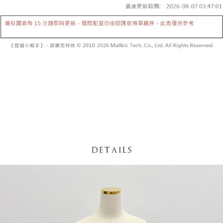
【「AFTEE先享後付」結帳流程】
醒簡訊。
１．於結帳方式選擇「AFTEE先享後付」後，將跳轉至「AFTEE先享後付」
2.透過簡訊連結打開帳單後，可選擇「超商條碼／台灣大直營門市／銀行轉
付款後全家取貨
結帳頁面，進行簡訊認證並確認金額後，即可完成結帳。
帳／街口支付／iPASS MONEY」等通路繳費。
２．訂單成立數日內，您將收到繳費通知簡訊。
每筆NT$60，滿NT$1,600(含以上)免運費
３．收到繳費通知簡訊後14天內，點擊此簡訊中的連結，可透過四大超商／
【注意事項】
ATM／網路銀行／等多元方式進行付款，方視為交易完成。
已關閉，請勿下單
1.本服務係由「台灣大哥大股份有限公司」（以下簡稱本公司）所提供，讓
※ 請注意：結帳手續完成當下不需立刻繳費，但若您需要取消訂單，請聯絡
用戶於交易時，得透過本服務購買商品或服務，並由商店將買賣／分期付款
每筆NT$10,000
購買商品的店家。未經商家同意取消之訂單仍視為有效，需透過AFTEE先享
買賣價金債權讓與本公司後，依約使用本公司帳單繳交帳款。
後付繳納相關費用。
2.基於同意付款使用「大哥付你分期」之契約關係目的，商店將以您的個人
已關閉，請勿下單(付取)
※ 交易是否成功請以「AFTEE先享後付 」之結帳頁面顯示為準，若有關於
資料（包含姓名、電話或地址）提供予台灣大哥大進項蒐集、處理及利用，
是否繳費成功／繳費後需取消欲退款等相關疑問，請聯繫「AFTEE先享後付
每筆NT$10,000
由本公司與您本人進行分期帳單所需資料之確認、核對及更正。
客戶支援中心」
https://netprotections.freshdesk.com/support/home
3.完整用戶服務條款，請詳閱以下連結：
https://oppay.tw/userRule
7-11取貨付款
【注意事項】
１．透過由恩沛科技股份有限公司提供之「AFTEE先享後付」服務完成之交
每筆NT$60，滿NT$1,800(含以上)免運費
易，需依本服務之必要範圍內提供個人資料，並將交易相關給付款項請求債
權轉讓予恩沛科技股份有限公司。
付款後7-11取貨
２．關於個人資料處理事宜，請瀏覽以下網址：
每筆NT$60，滿NT$1,600(含以上)免運費
https://aftee.tw/terms/#terms3
３．未成年的使用者請事先徵得法定代理人或監護人之同意方可使用
宅配
「AFTEE先享後付」，若未經同意申辦者引起之損失，本公司不負相關責
任。
每筆NT$100，滿NT$2,500(含以上)免運費
４．使用「AFTEE先享後付」時，將依據個別帳號之用戶狀況，依本公司即
時審查核予不同之上限額度；若仍有額度不足之情形，本公司將視審查結果
國家/地區配送
查看運費
請求用戶進行身份認證。