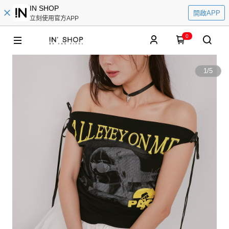
IN SHOP
開啟APP
立刻使用官方APP
0
1
/
5