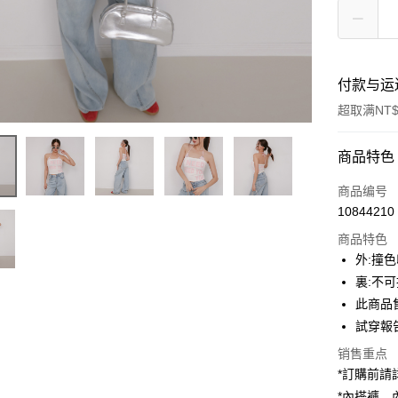
付款与运
超取满NT$
付款方式
商品特色
信用卡一
商品编号
10844210
超商取货
商品特色
LINE Pay
外:撞
裏:不
Apple Pay
此商品
街口支付
試穿報告 
Google Pa
销售重点
*訂購前
大哥付你
*內搭褲