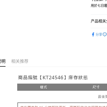
相关说明
用於七日
【大哥付
AFTEE先
1. 本服
人月租型
相关说明
2. 付款
产品相关分
一、關於 A
ATM付款
流程，验
1. 於付
完成交易
窗。
人气商品
3. 实际
2. 進行
分享
4. 订单
【套裝兩
3. 訂單
运送方式
消。如遇 
4. 下訂
容。
➤𝙉𝙀𝙒 𝘼𝙍
AFTEE 
全家取貨
【缴款方
5. 收到
1. 分期
每笔NT$6
APP於四
短信。
说明
相关推荐
2. 通过
付款後全
請留意繳費期
账／街口支付
享有最長 
每笔NT$6
【注意事
繳費期限，
已關閉，
1. 本服
算出。使用
过本服务
定能夠在期
每笔NT$10
本公司后
收到商品與
2. 基于
已關閉，請
资料（包
二、付款
每笔NT$10
用，由台
1. 初次
3. 完整
之上限額