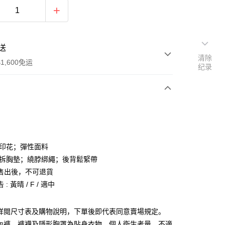
送
清除
1,600免运
纪录
次付款
付款
色印花；彈性面料
可拆胸墊；繞脖綁繩；後背鬆緊帶
售出後，不可退貨
: 黃晴 / F / 適中
y
請詳閱尺寸表及購物說明，下單後即代表同意賣場規定。
分期
、內褲、褲襪及隱形胸罩為貼身衣物，個人衛生考量，不適