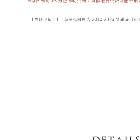
7-11取貨
2. 結帳金
3. 目前
每笔NT$6
三、聲明
付款後7-1
「AFTE
每笔NT$6
)所提供，
(包含但不
宅配
予 AFT
集、處理、
每笔NT$1
明』（
http
國家/地區
若款項超過
未成年的
AFTEE。
若您對於
聯繫恩沛
同必要之購
人資料，