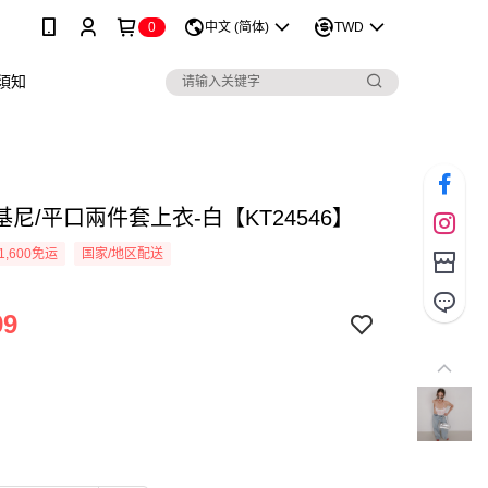
0
中文 (简体)
TWD
須知
尼/平口兩件套上衣-白【KT24546】
1,600免运
国家/地区配送
99