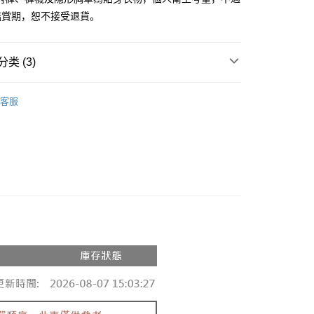
鑑賞期，恕不接受退貨。
你分期使用说明】
享后付
务由台湾大哥大提供，电信用户可立即使用无须另外申请。（限个
门号，不开放公司户及预付卡使用）
方式选择 “大哥付你分期”，订单成立后会自动跳转到大哥付的交易
类 (3)
FTEE先享後付
证手机门号后，选择欲分期的期数、缴款截止日，确认付款后即
款方式選擇AFTEE先享後付，將跳出AFTEE先享後付手機驗證視
。
推荐
核准额度、可分期数及费用金额请依后续交易确认页面所载为准。
簡訊驗證之後，即可完成結帳手續。
客服
成立30分钟内，如未前往确认交易或遇审核未通过，订单将自动取
件式】
確認後不需事先繳費，商品會配送至您的指定地址。
“转专审核”未通过状况，表示未达系统评分，恕无法说明评估内
完成後，您的手機會收到一封繳費通知簡訊，APP會員則會收到
𝙍𝙄𝙑𝘼𝙇²⁵
ɴᴇᴡ ₍ 春夏新品 ₎
APP推播通知。
付款
式说明】
商品當下無需繳費，確認無誤後，請再利用繳費通知簡訊或AFTEE
款项不并入电信账单，“大哥付你分期”于每月结算日后寄送缴费提醒
0，满NT$1,800(含以上)免运费
大便利商店‧ATM/網銀等方式進行付款。
短信链接打开账单后，可选择 “超商条码／台湾大直营门市／银行转
家取貨
限為 14 天。唯有下載 AFTEE App 成為 AFTEE 會員者方能
／iPASS MONEY”等通路缴费。
45 天內付款之服務。
0，满NT$1,600(含以上)免运费
项】
為商家向您請款的時間，再加上使用AFTEE可延長的天數所計
請勿下單
务系由 “台湾大哥大股份有限公司”所提供，让用户于交易时，得通
AFTEE下訂可以延長您收到商品前的繳費天數，但無法保證一
购买商品或服务，并由商店将买卖／分期付款买卖价金债权让与
限內收到商品(例如:預購商品或預計到貨時間較長者)。因此無論
,000
，依约使用本公司账单缴交账款。
否，仍需要請您在AFTEE規定的時間內完成繳費。
同意付款使用 “大哥付你分期”之契约关系目的，商店将以您的个人
勿下單(付取)
含姓名、电话或地址）提供予台湾大哥大进项收集、处理及利
限制
,000
湾大哥大与本人进行分期账单所需资料之确认、核对及更正。
使用 AFTEE 時，將依認證結果及本公司審查結果，核予每個人不同
用户服务条款，请详阅以下链接：
https://oppay.tw/userRule
度