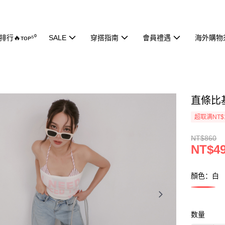
行🔥ᴛᴏᴘ⁵⁰
SALE
穿搭指南
會員禮遇
海外購物
直條比基
超取满NT$
NT$860
NT$4
顏色：白
数量