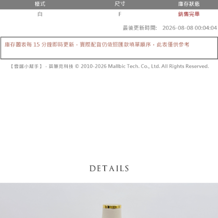
【「AFTEE先享後付」結帳流程】
醒簡訊。
１．於結帳方式選擇「AFTEE先享後付」後，將跳轉至「AFTEE先享後付」
2.透過簡訊連結打開帳單後，可選擇「超商條碼／台灣大直營門市／銀行轉
付款後全家取貨
結帳頁面，進行簡訊認證並確認金額後，即可完成結帳。
帳／街口支付／iPASS MONEY」等通路繳費。
２．訂單成立數日內，您將收到繳費通知簡訊。
每筆NT$60，滿NT$1,600(含以上)免運費
３．收到繳費通知簡訊後14天內，點擊此簡訊中的連結，可透過四大超商／
【注意事項】
ATM／網路銀行／等多元方式進行付款，方視為交易完成。
已關閉，請勿下單
1.本服務係由「台灣大哥大股份有限公司」（以下簡稱本公司）所提供，讓
※ 請注意：結帳手續完成當下不需立刻繳費，但若您需要取消訂單，請聯絡
用戶於交易時，得透過本服務購買商品或服務，並由商店將買賣／分期付款
每筆NT$10,000
購買商品的店家。未經商家同意取消之訂單仍視為有效，需透過AFTEE先享
買賣價金債權讓與本公司後，依約使用本公司帳單繳交帳款。
後付繳納相關費用。
2.基於同意付款使用「大哥付你分期」之契約關係目的，商店將以您的個人
已關閉，請勿下單(付取)
※ 交易是否成功請以「AFTEE先享後付 」之結帳頁面顯示為準，若有關於
資料（包含姓名、電話或地址）提供予台灣大哥大進項蒐集、處理及利用，
是否繳費成功／繳費後需取消欲退款等相關疑問，請聯繫「AFTEE先享後付
每筆NT$10,000
由本公司與您本人進行分期帳單所需資料之確認、核對及更正。
客戶支援中心」
https://netprotections.freshdesk.com/support/home
3.完整用戶服務條款，請詳閱以下連結：
https://oppay.tw/userRule
7-11取貨付款
【注意事項】
１．透過由恩沛科技股份有限公司提供之「AFTEE先享後付」服務完成之交
每筆NT$60，滿NT$1,800(含以上)免運費
易，需依本服務之必要範圍內提供個人資料，並將交易相關給付款項請求債
權轉讓予恩沛科技股份有限公司。
付款後7-11取貨
２．關於個人資料處理事宜，請瀏覽以下網址：
每筆NT$60，滿NT$1,600(含以上)免運費
https://aftee.tw/terms/#terms3
３．未成年的使用者請事先徵得法定代理人或監護人之同意方可使用
宅配
「AFTEE先享後付」，若未經同意申辦者引起之損失，本公司不負相關責
任。
每筆NT$100，滿NT$2,500(含以上)免運費
４．使用「AFTEE先享後付」時，將依據個別帳號之用戶狀況，依本公司即
時審查核予不同之上限額度；若仍有額度不足之情形，本公司將視審查結果
國家/地區配送
查看運費
請求用戶進行身份認證。