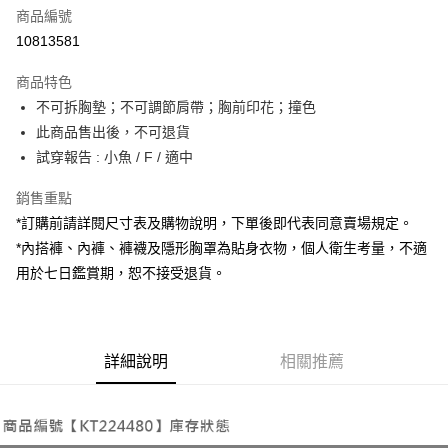
商品編號
超商取貨付款
10813581
LINE Pay
商品特色
Apple Pay
不可拆胸墊；不可調節肩帶；胸前印花；撞色
此商品售出後，不可退貨
街口支付
試穿報告 : 小魚 / F / 適中
Google Pay
銷售重點
大哥付你分期
*訂購前請詳閱尺寸表及購物說明，下單後即代表同意賣場規定。
相關說明
*內搭褲、內褲、褲襪及隱形胸罩為貼身衣物，個人衛生考量，不適
【大哥付你分期使用說明】
用於七日鑑賞期，恕不接受退貨。
AFTEE先享後付
1.本服務由台灣大哥大提供，台灣大哥大用戶可立即使用無須另外申請。
2.付款方式選擇「大哥付你分期」，訂單成立後會自動跳轉到大哥付的交易
相關說明
流程，驗證手機門號後，選擇欲分期的期數、繳款截止日，確認付款後即完
【關於「AFTEE先享後付」】
成交易。
ATM付款
AFTEE先享後付是「在收到商品之後才付款」的支付方式。 讓您購物簡單
3.實際核准額度、可分期數及費用金額請依後續交易確認頁面所載為準。
便利好安心！
詳細說明
相關推薦
4.訂單成立30分鐘內，如未前往確認交易或遇審核未通過，訂單將自動取
１．簡單：不需註冊會員、不需綁卡、不需儲值。
運送方式
消。如遇「轉專審核」未通過狀況，表示未達大哥付你分期系統評分，恕無
２．便利：只要手機號碼，簡訊認證，即可結帳。
法說明評估內容。
３．安心：先確認商品／服務後，再付款。
全家取貨付款
【繳款方式說明】
1.分期款項不併入電信帳單，「大哥付你分期」於每月結算日後寄送繳費提
每筆NT$60，滿NT$1,800(含以上)免運費