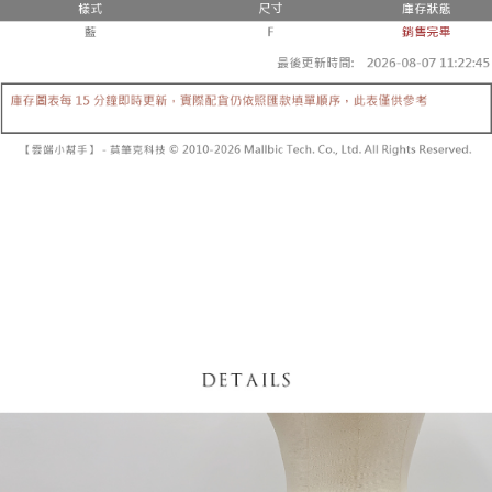
【「AFTEE先享後付」結帳流程】
醒簡訊。
１．於結帳方式選擇「AFTEE先享後付」後，將跳轉至「AFTEE先享後付」
2.透過簡訊連結打開帳單後，可選擇「超商條碼／台灣大直營門市／銀行轉
付款後全家取貨
結帳頁面，進行簡訊認證並確認金額後，即可完成結帳。
帳／街口支付／iPASS MONEY」等通路繳費。
２．訂單成立數日內，您將收到繳費通知簡訊。
每筆NT$60，滿NT$1,600(含以上)免運費
３．收到繳費通知簡訊後14天內，點擊此簡訊中的連結，可透過四大超商／
【注意事項】
ATM／網路銀行／等多元方式進行付款，方視為交易完成。
已關閉，請勿下單
1.本服務係由「台灣大哥大股份有限公司」（以下簡稱本公司）所提供，讓
※ 請注意：結帳手續完成當下不需立刻繳費，但若您需要取消訂單，請聯絡
用戶於交易時，得透過本服務購買商品或服務，並由商店將買賣／分期付款
每筆NT$10,000
購買商品的店家。未經商家同意取消之訂單仍視為有效，需透過AFTEE先享
買賣價金債權讓與本公司後，依約使用本公司帳單繳交帳款。
後付繳納相關費用。
2.基於同意付款使用「大哥付你分期」之契約關係目的，商店將以您的個人
已關閉，請勿下單(付取)
※ 交易是否成功請以「AFTEE先享後付 」之結帳頁面顯示為準，若有關於
資料（包含姓名、電話或地址）提供予台灣大哥大進項蒐集、處理及利用，
是否繳費成功／繳費後需取消欲退款等相關疑問，請聯繫「AFTEE先享後付
每筆NT$10,000
由本公司與您本人進行分期帳單所需資料之確認、核對及更正。
客戶支援中心」
https://netprotections.freshdesk.com/support/home
3.完整用戶服務條款，請詳閱以下連結：
https://oppay.tw/userRule
7-11取貨付款
【注意事項】
１．透過由恩沛科技股份有限公司提供之「AFTEE先享後付」服務完成之交
每筆NT$60，滿NT$1,800(含以上)免運費
易，需依本服務之必要範圍內提供個人資料，並將交易相關給付款項請求債
權轉讓予恩沛科技股份有限公司。
付款後7-11取貨
２．關於個人資料處理事宜，請瀏覽以下網址：
每筆NT$60，滿NT$1,600(含以上)免運費
https://aftee.tw/terms/#terms3
３．未成年的使用者請事先徵得法定代理人或監護人之同意方可使用
宅配
「AFTEE先享後付」，若未經同意申辦者引起之損失，本公司不負相關責
任。
每筆NT$100，滿NT$2,500(含以上)免運費
４．使用「AFTEE先享後付」時，將依據個別帳號之用戶狀況，依本公司即
時審查核予不同之上限額度；若仍有額度不足之情形，本公司將視審查結果
國家/地區配送
查看運費
請求用戶進行身份認證。