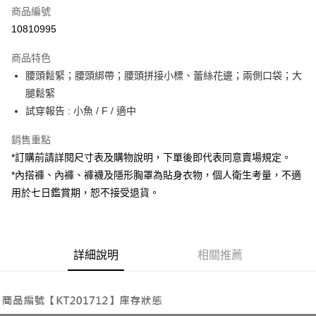
商品編號
超商取貨付款
10810995
LINE Pay
商品特色
Apple Pay
腰頭鬆緊；腰頭綁帶；腰頭拼接小標、蕾絲花邊；兩側口袋；大
腿鬆緊
街口支付
試穿報告 : 小魚 / F / 適中
Google Pay
銷售重點
大哥付你分期
*訂購前請詳閱尺寸表及購物說明，下單後即代表同意賣場規定。
相關說明
*內搭褲、內褲、褲襪及隱形胸罩為貼身衣物，個人衛生考量，不適
【大哥付你分期使用說明】
用於七日鑑賞期，恕不接受退貨。
AFTEE先享後付
1.本服務由台灣大哥大提供，台灣大哥大用戶可立即使用無須另外申請。
2.付款方式選擇「大哥付你分期」，訂單成立後會自動跳轉到大哥付的交易
相關說明
流程，驗證手機門號後，選擇欲分期的期數、繳款截止日，確認付款後即完
【關於「AFTEE先享後付」】
成交易。
ATM付款
AFTEE先享後付是「在收到商品之後才付款」的支付方式。 讓您購物簡單
3.實際核准額度、可分期數及費用金額請依後續交易確認頁面所載為準。
便利好安心！
詳細說明
相關推薦
4.訂單成立30分鐘內，如未前往確認交易或遇審核未通過，訂單將自動取
１．簡單：不需註冊會員、不需綁卡、不需儲值。
運送方式
消。如遇「轉專審核」未通過狀況，表示未達大哥付你分期系統評分，恕無
２．便利：只要手機號碼，簡訊認證，即可結帳。
法說明評估內容。
３．安心：先確認商品／服務後，再付款。
全家取貨付款
【繳款方式說明】
1.分期款項不併入電信帳單，「大哥付你分期」於每月結算日後寄送繳費提
每筆NT$60，滿NT$1,800(含以上)免運費