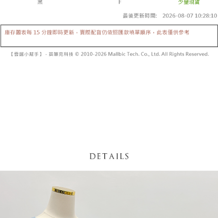
【「AFTEE先享後付」結帳流程】
醒簡訊。
１．於結帳方式選擇「AFTEE先享後付」後，將跳轉至「AFTEE先享後付」
2.透過簡訊連結打開帳單後，可選擇「超商條碼／台灣大直營門市／銀行轉
付款後全家取貨
結帳頁面，進行簡訊認證並確認金額後，即可完成結帳。
帳／街口支付／iPASS MONEY」等通路繳費。
２．訂單成立數日內，您將收到繳費通知簡訊。
每筆NT$60，滿NT$1,600(含以上)免運費
３．收到繳費通知簡訊後14天內，點擊此簡訊中的連結，可透過四大超商／
【注意事項】
ATM／網路銀行／等多元方式進行付款，方視為交易完成。
已關閉，請勿下單
1.本服務係由「台灣大哥大股份有限公司」（以下簡稱本公司）所提供，讓
※ 請注意：結帳手續完成當下不需立刻繳費，但若您需要取消訂單，請聯絡
用戶於交易時，得透過本服務購買商品或服務，並由商店將買賣／分期付款
每筆NT$10,000
購買商品的店家。未經商家同意取消之訂單仍視為有效，需透過AFTEE先享
買賣價金債權讓與本公司後，依約使用本公司帳單繳交帳款。
後付繳納相關費用。
2.基於同意付款使用「大哥付你分期」之契約關係目的，商店將以您的個人
已關閉，請勿下單(付取)
※ 交易是否成功請以「AFTEE先享後付 」之結帳頁面顯示為準，若有關於
資料（包含姓名、電話或地址）提供予台灣大哥大進項蒐集、處理及利用，
是否繳費成功／繳費後需取消欲退款等相關疑問，請聯繫「AFTEE先享後付
每筆NT$10,000
由本公司與您本人進行分期帳單所需資料之確認、核對及更正。
客戶支援中心」
https://netprotections.freshdesk.com/support/home
3.完整用戶服務條款，請詳閱以下連結：
https://oppay.tw/userRule
7-11取貨付款
【注意事項】
１．透過由恩沛科技股份有限公司提供之「AFTEE先享後付」服務完成之交
每筆NT$60，滿NT$1,800(含以上)免運費
易，需依本服務之必要範圍內提供個人資料，並將交易相關給付款項請求債
權轉讓予恩沛科技股份有限公司。
付款後7-11取貨
２．關於個人資料處理事宜，請瀏覽以下網址：
每筆NT$60，滿NT$1,600(含以上)免運費
https://aftee.tw/terms/#terms3
３．未成年的使用者請事先徵得法定代理人或監護人之同意方可使用
宅配
「AFTEE先享後付」，若未經同意申辦者引起之損失，本公司不負相關責
任。
每筆NT$100，滿NT$2,500(含以上)免運費
４．使用「AFTEE先享後付」時，將依據個別帳號之用戶狀況，依本公司即
時審查核予不同之上限額度；若仍有額度不足之情形，本公司將視審查結果
國家/地區配送
查看運費
請求用戶進行身份認證。