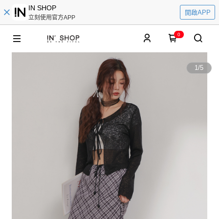
IN SHOP
開啟APP
立刻使用官方APP
0
1
/
5