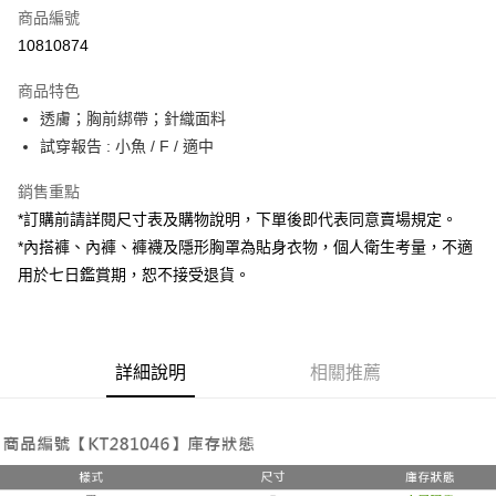
商品編號
超商取貨付款
10810874
LINE Pay
商品特色
Apple Pay
透膚；胸前綁帶；針織面料
試穿報告 : 小魚 / F / 適中
街口支付
銷售重點
Google Pay
*訂購前請詳閱尺寸表及購物說明，下單後即代表同意賣場規定。
大哥付你分期
*內搭褲、內褲、褲襪及隱形胸罩為貼身衣物，個人衛生考量，不適
相關說明
用於七日鑑賞期，恕不接受退貨。
【大哥付你分期使用說明】
AFTEE先享後付
1.本服務由台灣大哥大提供，台灣大哥大用戶可立即使用無須另外申請。
2.付款方式選擇「大哥付你分期」，訂單成立後會自動跳轉到大哥付的交易
相關說明
流程，驗證手機門號後，選擇欲分期的期數、繳款截止日，確認付款後即完
【關於「AFTEE先享後付」】
成交易。
詳細說明
相關推薦
ATM付款
AFTEE先享後付是「在收到商品之後才付款」的支付方式。 讓您購物簡單
3.實際核准額度、可分期數及費用金額請依後續交易確認頁面所載為準。
便利好安心！
4.訂單成立30分鐘內，如未前往確認交易或遇審核未通過，訂單將自動取
１．簡單：不需註冊會員、不需綁卡、不需儲值。
運送方式
消。如遇「轉專審核」未通過狀況，表示未達大哥付你分期系統評分，恕無
２．便利：只要手機號碼，簡訊認證，即可結帳。
法說明評估內容。
３．安心：先確認商品／服務後，再付款。
全家取貨付款
【繳款方式說明】
1.分期款項不併入電信帳單，「大哥付你分期」於每月結算日後寄送繳費提
每筆NT$60，滿NT$1,800(含以上)免運費