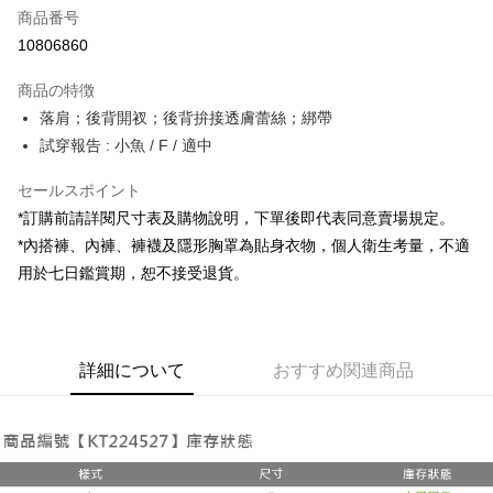
商品番号
コンビニ店頭代金引換
10806860
LINE Pay
商品の特徴
Apple Pay
落肩；後背開衩；後背拚接透膚蕾絲；綁帶
試穿報告 : 小魚 / F / 適中
JKOPAY
セールスポイント
Google Pay
*訂購前請詳閱尺寸表及購物說明，下單後即代表同意賣場規定。
OP Pay Later
*內搭褲、內褲、褲襪及隱形胸罩為貼身衣物，個人衛生考量，不適
説明
用於七日鑑賞期，恕不接受退貨。
【OP Pay Later 使用説明】
AFTEE代金後払い
1. 本サービスは台湾大哥大によって提供され、台湾大哥大のユーザーは追
加の申請なしで即時に利用可能です。
説明
2. 支払い方法で「OP Pay Later」を選択すると、注文が成立した後に自動
一、 AFTEE代金後払いについて
的に OP Pay Later の取引プロセスに移行し、携帯番号を確認後、分割払
ATM払い
詳細について
おすすめ関連商品
1.お支払い方法でAFTEE代金後払いを選択すると、携帯電話認証ウィンド
いの回数や支払い期限を選択し、支払いを確認すると取引が完了します。
ウが表示されます。
3. 実際の承認額、分割回数および費用については、後続の取引確認ページ
2.SMSで認証してお支払い手続を進めてください。
配送方法
を基準とします。
3.注文するときのお支払いは不要です。商品はご指定の住所に配送されま
4. 注文成立後30分以内に確認取引を行わない場合や審査が通過しない場
す。
全家取貨付款
合、注文は自動的にキャンセルされます。「転専審査」に未通過の状況が
4.ご注文が完了すると、携帯に支払い通知のSMSが届きます。アプリ会員
発生した場合は、システムの評価基準に達していないことを意味し、評価
配送毎にNT$60、NT$1,800以上で送料無料
の場合は、AFTEE アプリプッシュ通知が届きます。