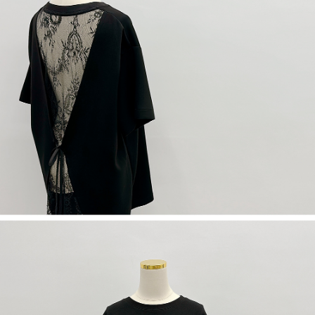
限らない）は、AFTEEに渡され当サービスで必要な範囲内で利用されま
す。AFTEEの個人情報の収集、処理、利用について、詳細はAFTEE公式ホ
ームページの『個人情報の収集、処理及び利用に関する声明』をご参照く
ださい（
https://aftee.tw/privacypolicy/
）。
AFTEEの初回ご利用の際に、審査を通過すれば、最高額がNT$10,000にな
ります。支払い期限を過ぎた場合、その金額に基づいて年利20%の遅延滞
納金が加算されます。未成年の利用者は、事前に法定代理人または後見人
の同意を得ればAFTEEをご利用いただけます。
個人情報の処理、利用について疑問がある、または関連する法律の権利を
行使したい場合は、ネットプロテクションズ
cs_tw@netprotections.co.jp
にご連絡ください。上記に示した個人情報を、必要な購入注文書とあわせ
てAFTEEにご提供いただく、またはAFTEEにあなたの個人情報の収集、処
理、利用を許可することににご同意いただけない場合は、当サービスを選
択しないでください。