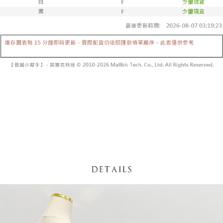
内容についての説明はいたしかねます。
5.商品受け取り時のお支払いは不要です。商品を確かめてから、SMSまた
付款後全家取貨
はアプリの通知に従って、4大コンビニ、またはATM/オンラインバンキン
グでお支払いください。
配送毎にNT$60、NT$1,600以上で送料無料
【支払い方法の説明】
1. 分割払いの金額は電信請求書に統合されず、「OP Pay Later」は毎月の
代金納付期限は最短で 14 日以内ですので、ご注意ください。AFTEE アプ
已關閉，請勿下單
締め日後に支払いリマインダーのSMSを送信します。
リをダウンロードして AFTEE 会員になるとお支払い期限を最長 45 日以内
2. SMSのリンクを通じて請求書を開いた後、「コンビニバーコード／台湾
配送毎にNT$10,000
まで延長できます。
大直営店舗／銀行振込／街口支払い／iPASS MONEY」などのチャネルで
支払いを選択できます。
已關閉，請勿下單(付取)
お支払期限は、ショップが請求した期日と、AFTEEで延長できる日数をも
とに計算されます。AFTEEで注文すると、商品を受け取るまで支払い期限
配送毎にNT$10,000
【注意事項】
を延長できますが、商品を期限内に受け取れない場合があります（例：予
1. 本サービスは「台湾大哥大株式会社」（以下「当社」といいます）によ
約商品や商品到着日が比較的遅い商品）。そのため、商品到着の有無に関
7-11取貨付款
って提供され、ユーザーが取引時に本サービスを通じて商品やサービスを
わらず、AFTEEで指定された期限内にお支払いください。
購入できるようにし、店舗が売買／分割払い売買の債権を当社に譲渡した
配送毎にNT$60、NT$1,800以上で送料無料
後、契約に基づいて当社の請求書で帳款を支払うことになります。
二、支払い限度額
2. 「OP Pay Later」を利用する契約関係の目的から、店舗はあなたの個人
付款後7-11取貨
1.初回 AFTEEを ご利用の際に、認証結果及び当社の審査の結果に基づ
情報（名前、電話または住所を含む）を台湾大哥大に提供し、収集、処理
き、限度額が設定されます。
配送毎にNT$60、NT$1,600以上で送料無料
および利用するために、当社があなた本人と分割請求書に必要な情報の確
2.決済金額は最低NT$20です。
認、照合および修正を行います。
3.現在、台湾の会員のみご利用いただけます。
宅配
3. 完全なユーザーサービス規約については、以下のリンクを参照してくだ
さい：
https://oppay.tw/userRule
三、利用規約「AFTEE代金後払い」（以下当サービスという）はネットプ
配送毎にNT$100、NT$2,500以上で送料無料
ロテクションズ（以下 AFTEE という）が提供し、AFTEEが代金を徴収し
ます。当サービスご利用の際に提供しなければならない個人情報（注文者
國家/地區配送
送料を確認
の氏名、電話番号、受取人の氏名、電話番号、受取人住所を含むがこれに