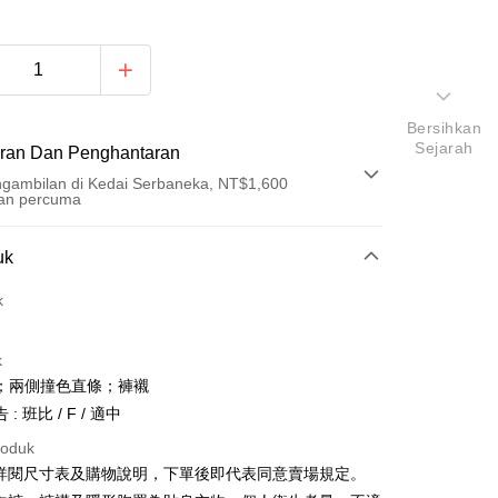
Bersihkan
Sejarah
ran Dan Penghantaran
gambilan di Kedai Serbaneka, NT$1,600
an percuma
Pembayaran
uk
t (Bayaran Penuh)
k
an di Kedai Serbaneka
k
；兩側撞色直條；褲襯
: 班比 / F / 適中
roduk
請詳閱尺寸表及購物說明，下單後即代表同意賣場規定。