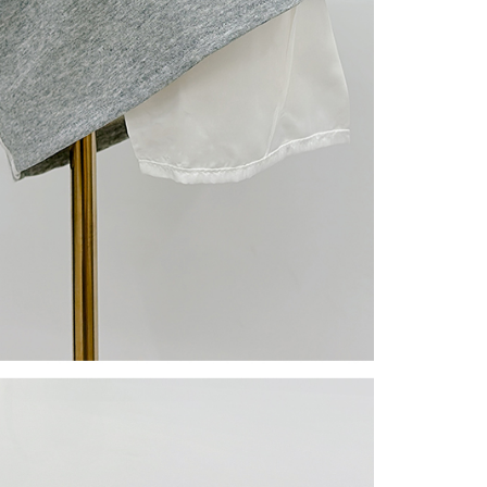
gan Kaedah Pembayaran】
ran ansuran tidak digabungkan dalam bil telekomunikasi,
an Ansuran Gogo" akan menghantar SMS peringatan
 selepas tarikh penyelesaian bulanan.
 pautan SMS untuk membuka bil, anda boleh memilih untuk
elalui "Kod bar kedai serbaneka / Kedai rasmi Taiwan
Pemindahan bank / Pembayaran J街口 / iPASS MONEY" dan
n.
nting】
matan ini disediakan oleh "Taiwan Mobile Co., Ltd." untuk
an pengguna membeli produk atau perkhidmatan melalui
an ini semasa transaksi, dan kedai akan menyerahkan hak
arga jual/beli ansuran kepada syarikat ini untuk membayar bil
n bil syarikat ini.
arkan tujuan kontrak persetujuan pembayaran menggunakan
an Ansuran Gogo", kedai akan memberikan maklumat
nda (termasuk nama, telefon atau alamat) kepada Taiwan
tuk pengumpulan, pemprosesan dan penggunaan, untuk
, semakan dan pembetulan data yang diperlukan untuk bil
eh Taiwan Mobile.
ca syarat perkhidmatan pengguna secara lengkap melalui
kut: https://oppay.tw/userRule