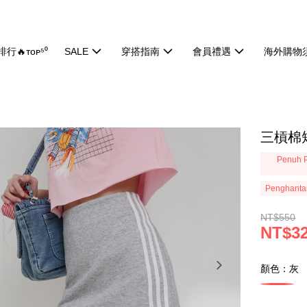
行🔥ᴛᴏᴘ⁵⁰
SALE
穿搭指南
會員禮遇
海外購物
三槓棉短
Penuh P
Penghanta
NT$550
NT$3
顏色：灰