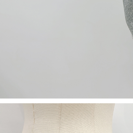
【Peneran
1. Pembaya
"Pembayar
pembayaran
2. Melalui
membayar m
Mobile / 
saluran lai
【Nota Pe
1. Perkhid
membolehk
perkhidmat
tuntutan h
menggunaka
2. Berdas
"Pembayar
peribadi a
Mobile un
pengesahan
ansuran ol
3. Sila ba
pautan beri