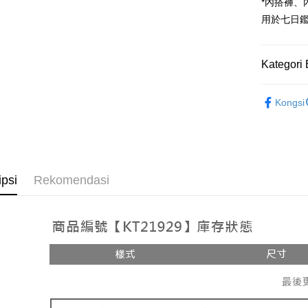
Google Pa
*內搭褲
用於七日
OP Pay La
Deskripsi
[Terma Pe
Kategori 
AFTEE
Perkhidmat
Deskripsi
Rekomenda
pengguna 
Pertama, 
Kongsi
Pemindah
Kemudian
【裙子】
Jika anda 
1. Dengan
akan menga
pengesaha
➤𝙉𝙀𝙒 𝘼𝙍
Later sele
2. Anda b
Pilihan 
mudah alih
3. Tiada b
akhir pemb
dihantar k
全家取貨
ipsi
Rekomendasi
pembayara
4. Setela
NT$60/pes
manakala a
Had kredit
AFTEE.
NT$1,800 
yang diken
5. Tiada b
pada hala
pembayara
付款後全
dalam tal
NT$60/pes
Jika trans
aplikasi A
dibuat, at
NT$1,600 
akan dibat
Sila ambil
peringkat 
bagaimanap
已關閉，
tidak dipe
dan mendaf