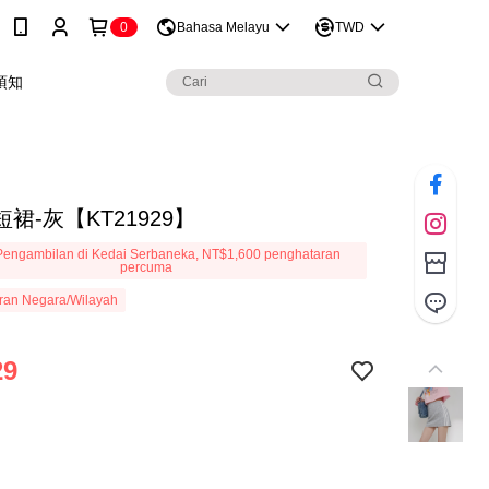
0
Bahasa Melayu
TWD
須知
裙-灰【KT21929】
engambilan di Kedai Serbaneka, NT$1,600 penghataran
percuma
ran Negara/Wilayah
29