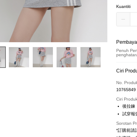
Kuantiti
Pembaya
Penuh Pen
penghatar
Kaedah 
Ciri Prod
Kad Kredi
No. Produ
10765849
Pengambil
Ciri Produ
LINE Pay
後拉鍊
試穿報告 
Apple Pay
Sorotan P
JKOPAY
*訂購前