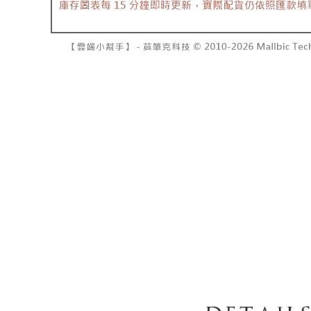
NT$10,00
pembayara
[Arahan P
已關閉，請
Tempoh pe
Pembayaran
ditambah d
NT$10,00
berasingan
Anda bole
pembayaran
menerima 
7-11取貨
boleh men
NT$60/pes
Selepas me
produk pr
menyelesai
lebih lama
NT$1,800 
kod bar ke
pembayara
JKOPay, a
pesanan.
付款後7-1
NT$60/pes
[Nota Pent
Kedua, Se
1. Jumlah 
NT$1,600 
Perkhidmata
NT$10,000.
yang memb
berdasarka
宅配
melalui pe
2. Amaun p
NT$100/pe
pembelian
3. Pada ma
kepada Sy
NT$2,500 
mengikut p
Ketiga, Sy
Perkhidma
國家/地區
Untuk meme
NP Taiwan
penggunaa
akan meng
peribadi a
pembeli, n
Syarikat 
untuk peng