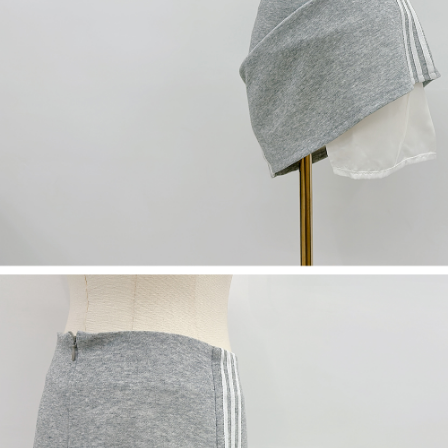
限らない）は、AFTEEに渡され当サービスで必要な範囲内で利用されま
す。AFTEEの個人情報の収集、処理、利用について、詳細はAFTEE公式ホ
ームページの『個人情報の収集、処理及び利用に関する声明』をご参照く
ださい（
https://aftee.tw/privacypolicy/
）。
AFTEEの初回ご利用の際に、審査を通過すれば、最高額がNT$10,000にな
ります。支払い期限を過ぎた場合、その金額に基づいて年利20%の遅延滞
納金が加算されます。未成年の利用者は、事前に法定代理人または後見人
の同意を得ればAFTEEをご利用いただけます。
個人情報の処理、利用について疑問がある、または関連する法律の権利を
行使したい場合は、ネットプロテクションズ
cs_tw@netprotections.co.jp
にご連絡ください。上記に示した個人情報を、必要な購入注文書とあわせ
てAFTEEにご提供いただく、またはAFTEEにあなたの個人情報の収集、処
理、利用を許可することににご同意いただけない場合は、当サービスを選
択しないでください。