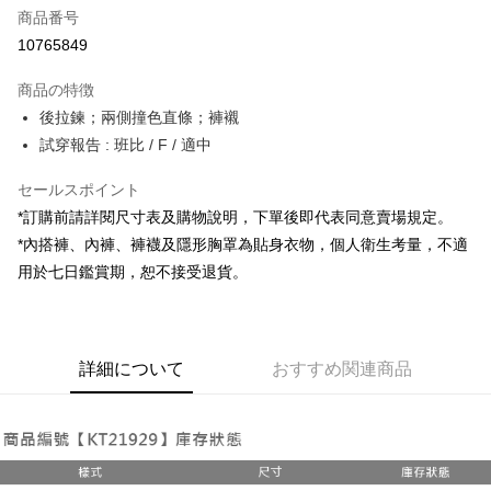
商品番号
コンビニ店頭代金引換
10765849
LINE Pay
商品の特徴
Apple Pay
後拉鍊；兩側撞色直條；褲襯
試穿報告 : 班比 / F / 適中
JKOPAY
セールスポイント
Google Pay
*訂購前請詳閱尺寸表及購物說明，下單後即代表同意賣場規定。
OP Pay Later
*內搭褲、內褲、褲襪及隱形胸罩為貼身衣物，個人衛生考量，不適
説明
用於七日鑑賞期，恕不接受退貨。
【OP Pay Later 使用説明】
AFTEE代金後払い
1. 本サービスは台湾大哥大によって提供され、台湾大哥大のユーザーは追
加の申請なしで即時に利用可能です。
説明
2. 支払い方法で「OP Pay Later」を選択すると、注文が成立した後に自動
一、 AFTEE代金後払いについて
的に OP Pay Later の取引プロセスに移行し、携帯番号を確認後、分割払
ATM払い
詳細について
おすすめ関連商品
1.お支払い方法でAFTEE代金後払いを選択すると、携帯電話認証ウィンド
いの回数や支払い期限を選択し、支払いを確認すると取引が完了します。
ウが表示されます。
3. 実際の承認額、分割回数および費用については、後続の取引確認ページ
2.SMSで認証してお支払い手続を進めてください。
配送方法
を基準とします。
3.注文するときのお支払いは不要です。商品はご指定の住所に配送されま
4. 注文成立後30分以内に確認取引を行わない場合や審査が通過しない場
す。
全家取貨付款
合、注文は自動的にキャンセルされます。「転専審査」に未通過の状況が
4.ご注文が完了すると、携帯に支払い通知のSMSが届きます。アプリ会員
発生した場合は、システムの評価基準に達していないことを意味し、評価
配送毎にNT$60、NT$1,800以上で送料無料
の場合は、AFTEE アプリプッシュ通知が届きます。