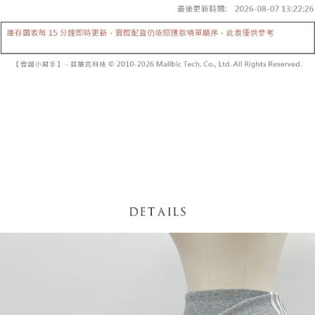
内容についての説明はいたしかねます。
5.商品受け取り時のお支払いは不要です。商品を確かめてから、SMSまた
付款後全家取貨
はアプリの通知に従って、4大コンビニ、またはATM/オンラインバンキン
グでお支払いください。
配送毎にNT$60、NT$1,600以上で送料無料
【支払い方法の説明】
1. 分割払いの金額は電信請求書に統合されず、「OP Pay Later」は毎月の
代金納付期限は最短で 14 日以内ですので、ご注意ください。AFTEE アプ
已關閉，請勿下單
締め日後に支払いリマインダーのSMSを送信します。
リをダウンロードして AFTEE 会員になるとお支払い期限を最長 45 日以内
2. SMSのリンクを通じて請求書を開いた後、「コンビニバーコード／台湾
配送毎にNT$10,000
まで延長できます。
大直営店舗／銀行振込／街口支払い／iPASS MONEY」などのチャネルで
支払いを選択できます。
已關閉，請勿下單(付取)
お支払期限は、ショップが請求した期日と、AFTEEで延長できる日数をも
とに計算されます。AFTEEで注文すると、商品を受け取るまで支払い期限
配送毎にNT$10,000
【注意事項】
を延長できますが、商品を期限内に受け取れない場合があります（例：予
1. 本サービスは「台湾大哥大株式会社」（以下「当社」といいます）によ
約商品や商品到着日が比較的遅い商品）。そのため、商品到着の有無に関
7-11取貨付款
って提供され、ユーザーが取引時に本サービスを通じて商品やサービスを
わらず、AFTEEで指定された期限内にお支払いください。
購入できるようにし、店舗が売買／分割払い売買の債権を当社に譲渡した
配送毎にNT$60、NT$1,800以上で送料無料
後、契約に基づいて当社の請求書で帳款を支払うことになります。
二、支払い限度額
2. 「OP Pay Later」を利用する契約関係の目的から、店舗はあなたの個人
付款後7-11取貨
1.初回 AFTEEを ご利用の際に、認証結果及び当社の審査の結果に基づ
情報（名前、電話または住所を含む）を台湾大哥大に提供し、収集、処理
き、限度額が設定されます。
配送毎にNT$60、NT$1,600以上で送料無料
および利用するために、当社があなた本人と分割請求書に必要な情報の確
2.決済金額は最低NT$20です。
認、照合および修正を行います。
3.現在、台湾の会員のみご利用いただけます。
宅配
3. 完全なユーザーサービス規約については、以下のリンクを参照してくだ
さい：
https://oppay.tw/userRule
三、利用規約「AFTEE代金後払い」（以下当サービスという）はネットプ
配送毎にNT$100、NT$2,500以上で送料無料
ロテクションズ（以下 AFTEE という）が提供し、AFTEEが代金を徴収し
ます。当サービスご利用の際に提供しなければならない個人情報（注文者
國家/地區配送
送料を確認
の氏名、電話番号、受取人の氏名、電話番号、受取人住所を含むがこれに