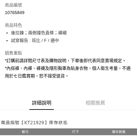
商品編號
超商取貨付款
10765849
LINE Pay
商品特色
Apple Pay
後拉鍊；兩側撞色直條；褲襯
試穿報告 : 班比 / F / 適中
街口支付
銷售重點
Google Pay
*訂購前請詳閱尺寸表及購物說明，下單後即代表同意賣場規定。
大哥付你分期
*內搭褲、內褲、褲襪及隱形胸罩為貼身衣物，個人衛生考量，不適
相關說明
用於七日鑑賞期，恕不接受退貨。
【大哥付你分期使用說明】
AFTEE先享後付
1.本服務由台灣大哥大提供，台灣大哥大用戶可立即使用無須另外申請。
2.付款方式選擇「大哥付你分期」，訂單成立後會自動跳轉到大哥付的交易
相關說明
流程，驗證手機門號後，選擇欲分期的期數、繳款截止日，確認付款後即完
【關於「AFTEE先享後付」】
成交易。
詳細說明
相關推薦
ATM付款
AFTEE先享後付是「在收到商品之後才付款」的支付方式。 讓您購物簡單
3.實際核准額度、可分期數及費用金額請依後續交易確認頁面所載為準。
便利好安心！
4.訂單成立30分鐘內，如未前往確認交易或遇審核未通過，訂單將自動取
１．簡單：不需註冊會員、不需綁卡、不需儲值。
運送方式
消。如遇「轉專審核」未通過狀況，表示未達大哥付你分期系統評分，恕無
２．便利：只要手機號碼，簡訊認證，即可結帳。
法說明評估內容。
３．安心：先確認商品／服務後，再付款。
全家取貨付款
【繳款方式說明】
1.分期款項不併入電信帳單，「大哥付你分期」於每月結算日後寄送繳費提
每筆NT$60，滿NT$1,800(含以上)免運費