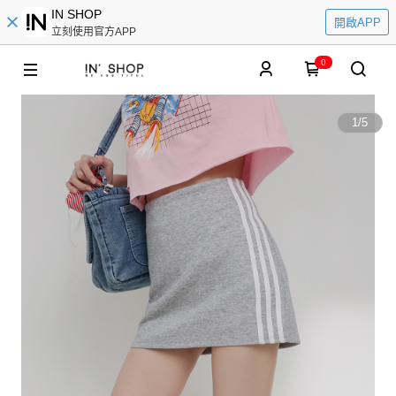
IN SHOP
開啟APP
立刻使用官方APP
0
1
/
5