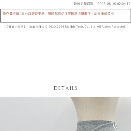
【「AFTEE先享後付」結帳流程】
醒簡訊。
１．於結帳方式選擇「AFTEE先享後付」後，將跳轉至「AFTEE先享後付」
2.透過簡訊連結打開帳單後，可選擇「超商條碼／台灣大直營門市／銀行轉
付款後全家取貨
結帳頁面，進行簡訊認證並確認金額後，即可完成結帳。
帳／街口支付／iPASS MONEY」等通路繳費。
２．訂單成立數日內，您將收到繳費通知簡訊。
每筆NT$60，滿NT$1,600(含以上)免運費
３．收到繳費通知簡訊後14天內，點擊此簡訊中的連結，可透過四大超商／
【注意事項】
ATM／網路銀行／等多元方式進行付款，方視為交易完成。
已關閉，請勿下單
1.本服務係由「台灣大哥大股份有限公司」（以下簡稱本公司）所提供，讓
※ 請注意：結帳手續完成當下不需立刻繳費，但若您需要取消訂單，請聯絡
用戶於交易時，得透過本服務購買商品或服務，並由商店將買賣／分期付款
每筆NT$10,000
購買商品的店家。未經商家同意取消之訂單仍視為有效，需透過AFTEE先享
買賣價金債權讓與本公司後，依約使用本公司帳單繳交帳款。
後付繳納相關費用。
2.基於同意付款使用「大哥付你分期」之契約關係目的，商店將以您的個人
已關閉，請勿下單(付取)
※ 交易是否成功請以「AFTEE先享後付 」之結帳頁面顯示為準，若有關於
資料（包含姓名、電話或地址）提供予台灣大哥大進項蒐集、處理及利用，
是否繳費成功／繳費後需取消欲退款等相關疑問，請聯繫「AFTEE先享後付
每筆NT$10,000
由本公司與您本人進行分期帳單所需資料之確認、核對及更正。
客戶支援中心」
https://netprotections.freshdesk.com/support/home
3.完整用戶服務條款，請詳閱以下連結：
https://oppay.tw/userRule
7-11取貨付款
【注意事項】
１．透過由恩沛科技股份有限公司提供之「AFTEE先享後付」服務完成之交
每筆NT$60，滿NT$1,800(含以上)免運費
易，需依本服務之必要範圍內提供個人資料，並將交易相關給付款項請求債
權轉讓予恩沛科技股份有限公司。
付款後7-11取貨
２．關於個人資料處理事宜，請瀏覽以下網址：
每筆NT$60，滿NT$1,600(含以上)免運費
https://aftee.tw/terms/#terms3
３．未成年的使用者請事先徵得法定代理人或監護人之同意方可使用
宅配
「AFTEE先享後付」，若未經同意申辦者引起之損失，本公司不負相關責
任。
每筆NT$100，滿NT$2,500(含以上)免運費
４．使用「AFTEE先享後付」時，將依據個別帳號之用戶狀況，依本公司即
時審查核予不同之上限額度；若仍有額度不足之情形，本公司將視審查結果
國家/地區配送
查看運費
請求用戶進行身份認證。