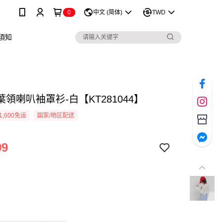
0
中文 (简体)
TWD
須知
領喇叭袖罩衫-白【KT281044】
1,600免运
国家/地区配送
99