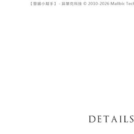
7-11取貨
2. 結帳金
3. 目前
每笔NT$6
三、聲明
付款後7-1
「AFTE
每笔NT$6
)所提供，
(包含但不
宅配
予 AFT
集、處理、
每笔NT$1
明』（
http
國家/地區
若款項超過
未成年的
AFTEE。
若您對於
聯繫恩沛
同必要之購
人資料，