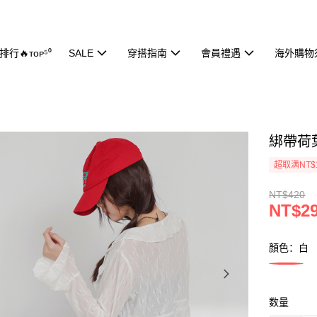
行🔥ᴛᴏᴘ⁵⁰
SALE
穿搭指南
會員禮遇
海外購物
綁帶荷葉
超取满NT$
NT$420
NT$2
顏色：白
数量