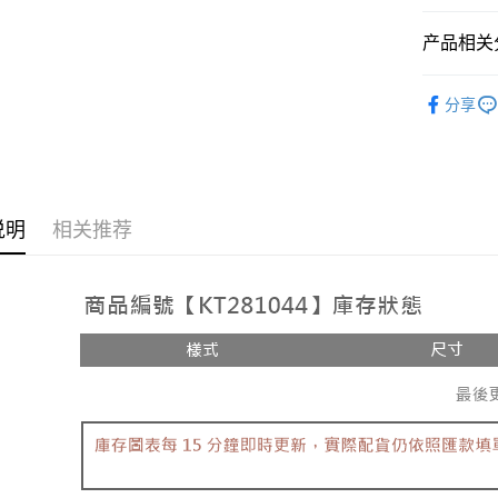
相关说明
【大哥付
产品相关分
AFTEE先
1. 本服
人月租型
相关说明
人气商品
2. 付款
一、關於 A
分享
ATM付款
流程，验
1. 於付
【外著】
完成交易
窗。
3. 实际
2. 進行
➤𝙉𝙀𝙒 𝘼𝙍
4. 订单
3. 訂單
运送方式
消。如遇 
4. 下訂
容。
AFTEE 
全家取貨
说明
相关推荐
【缴款方
5. 收到
1. 分期
每笔NT$6
APP於四
短信。
2. 通过
付款後全
請留意繳費期
账／街口支付
享有最長 
每笔NT$6
【注意事
繳費期限，
已關閉，
1. 本服
算出。使用
过本服务
定能夠在期
每笔NT$10
本公司后
收到商品與
2. 基于
已關閉，請
资料（包
二、付款
每笔NT$10
用，由台
1. 初次
3. 完整
之上限額