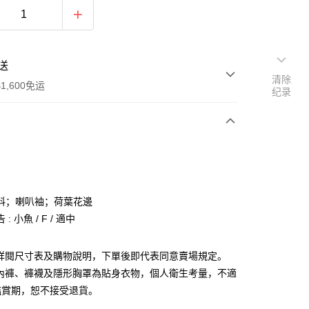
送
清除
1,600免运
纪录
次付款
付款
料；喇叭袖；荷葉花邊
: 小魚 / F / 適中
請詳閱尺寸表及購物說明，下單後即代表同意賣場規定。
、內褲、褲襪及隱形胸罩為貼身衣物，個人衛生考量，不適
y
鑑賞期，恕不接受退貨。
分期