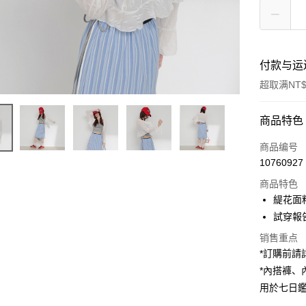
付款与运
超取满NT$
付款方式
商品特色
信用卡一
商品编号
10760927
超商取货
商品特色
LINE Pay
緹花面
試穿報告 
Apple Pay
销售重点
街口支付
*訂購前
*內搭褲
Google Pa
用於七日
大哥付你