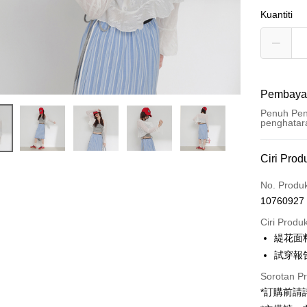
Kuantiti
Pembaya
Penuh Pen
penghatar
Kaedah 
Ciri Prod
Kad Kredi
No. Produ
10760927
Pengambil
Ciri Produ
LINE Pay
緹花面
試穿報告 
Apple Pay
Sorotan P
JKOPAY
*訂購前