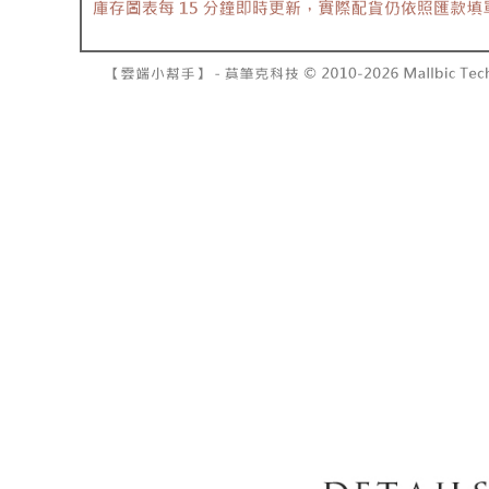
NT$10,00
pembayara
[Arahan P
已關閉，請
Tempoh pe
Pembayaran
ditambah d
NT$10,00
berasingan
Anda bole
pembayaran
menerima 
7-11取貨
boleh men
NT$60/pes
Selepas me
produk pr
menyelesai
lebih lama
NT$1,800 
kod bar ke
pembayara
JKOPay, a
pesanan.
付款後7-1
NT$60/pes
[Nota Pent
Kedua, Se
1. Jumlah 
NT$1,600 
Perkhidmata
NT$10,000.
yang memb
berdasarka
宅配
melalui pe
2. Amaun p
NT$100/pe
pembelian
3. Pada ma
kepada Sy
NT$2,500 
mengikut p
Ketiga, Sy
Perkhidma
國家/地區
Untuk meme
NP Taiwan
penggunaa
akan meng
peribadi a
pembeli, n
Syarikat 
untuk peng