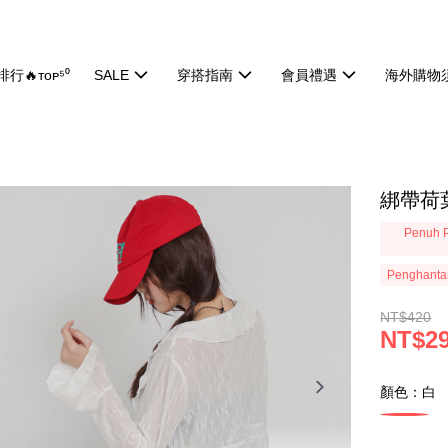
行🔥ᴛᴏᴘ⁵⁰
SALE
穿搭指南
會員禮遇
海外購物
綁帶荷葉
Penuh P
Penghanta
NT$420
NT$2
顏色：白