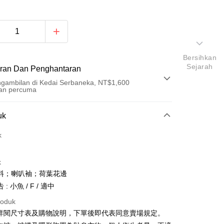
Bersihkan
Sejarah
ran Dan Penghantaran
gambilan di Kedai Serbaneka, NT$1,600
an percuma
Pembayaran
uk
t (Bayaran Penuh)
k
an di Kedai Serbaneka
k
料；喇叭袖；荷葉花邊
: 小魚 / F / 適中
roduk
請詳閱尺寸表及購物說明，下單後即代表同意賣場規定。