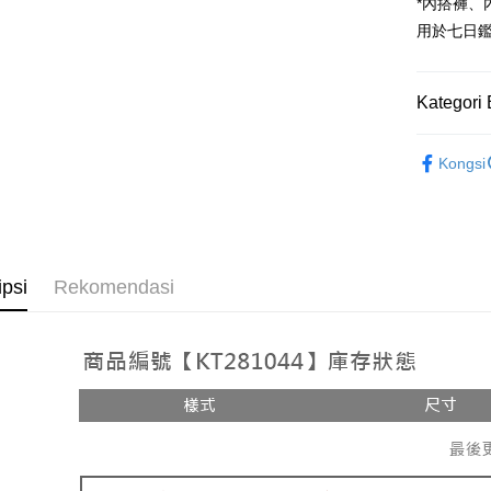
Google Pa
*內搭褲
用於七日
OP Pay La
Deskripsi
[Terma Pe
Kategori 
AFTEE
Perkhidmat
Deskripsi
Rekomenda
pengguna 
Pertama, 
Kongsi
Pemindah
Kemudian
【外著】
Jika anda 
1. Dengan
akan menga
pengesaha
➤𝙉𝙀𝙒 𝘼𝙍
Later sele
2. Anda b
Pilihan 
mudah alih
3. Tiada b
akhir pemb
dihantar k
全家取貨
ipsi
Rekomendasi
pembayara
4. Setela
NT$60/pes
manakala a
Had kredit
AFTEE.
NT$1,800 
yang diken
5. Tiada b
pada hala
pembayara
付款後全
dalam tal
NT$60/pes
Jika trans
aplikasi A
dibuat, at
NT$1,600 
akan dibat
Sila ambil
peringkat 
bagaimanap
已關閉，
tidak dipe
dan mendaf