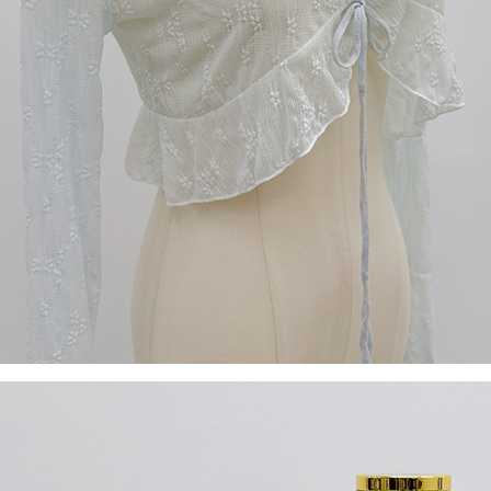
【Peneran
1. Pembaya
"Pembayar
pembayaran
2. Melalui
membayar m
Mobile / 
saluran lai
【Nota Pe
1. Perkhid
membolehk
perkhidmat
tuntutan h
menggunaka
2. Berdas
"Pembayar
peribadi a
Mobile un
pengesahan
ansuran ol
3. Sila ba
pautan beri