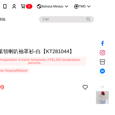
0
Bahasa Melayu
TWD
須知
領喇叭袖罩衫-白【KT281044】
engambilan di Kedai Serbaneka, NT$1,600 penghataran
percuma
ran Negara/Wilayah
99