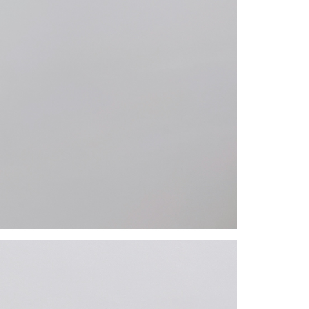
gan Kaedah Pembayaran】
ran ansuran tidak digabungkan dalam bil telekomunikasi,
an Ansuran Gogo" akan menghantar SMS peringatan
 selepas tarikh penyelesaian bulanan.
 pautan SMS untuk membuka bil, anda boleh memilih untuk
elalui "Kod bar kedai serbaneka / Kedai rasmi Taiwan
Pemindahan bank / Pembayaran J街口 / iPASS MONEY" dan
n.
nting】
matan ini disediakan oleh "Taiwan Mobile Co., Ltd." untuk
an pengguna membeli produk atau perkhidmatan melalui
an ini semasa transaksi, dan kedai akan menyerahkan hak
arga jual/beli ansuran kepada syarikat ini untuk membayar bil
n bil syarikat ini.
arkan tujuan kontrak persetujuan pembayaran menggunakan
an Ansuran Gogo", kedai akan memberikan maklumat
nda (termasuk nama, telefon atau alamat) kepada Taiwan
tuk pengumpulan, pemprosesan dan penggunaan, untuk
, semakan dan pembetulan data yang diperlukan untuk bil
eh Taiwan Mobile.
ca syarat perkhidmatan pengguna secara lengkap melalui
kut: https://oppay.tw/userRule