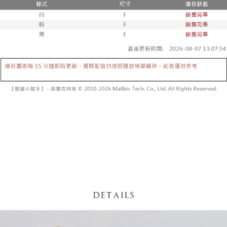
内容についての説明はいたしかねます。
5.商品受け取り時のお支払いは不要です。商品を確かめてから、SMSまた
付款後全家取貨
はアプリの通知に従って、4大コンビニ、またはATM/オンラインバンキン
グでお支払いください。
配送毎にNT$60、NT$1,600以上で送料無料
【支払い方法の説明】
1. 分割払いの金額は電信請求書に統合されず、「OP Pay Later」は毎月の
代金納付期限は最短で 14 日以内ですので、ご注意ください。AFTEE アプ
已關閉，請勿下單
締め日後に支払いリマインダーのSMSを送信します。
リをダウンロードして AFTEE 会員になるとお支払い期限を最長 45 日以内
2. SMSのリンクを通じて請求書を開いた後、「コンビニバーコード／台湾
配送毎にNT$10,000
まで延長できます。
大直営店舗／銀行振込／街口支払い／iPASS MONEY」などのチャネルで
支払いを選択できます。
已關閉，請勿下單(付取)
お支払期限は、ショップが請求した期日と、AFTEEで延長できる日数をも
とに計算されます。AFTEEで注文すると、商品を受け取るまで支払い期限
配送毎にNT$10,000
【注意事項】
を延長できますが、商品を期限内に受け取れない場合があります（例：予
1. 本サービスは「台湾大哥大株式会社」（以下「当社」といいます）によ
約商品や商品到着日が比較的遅い商品）。そのため、商品到着の有無に関
7-11取貨付款
って提供され、ユーザーが取引時に本サービスを通じて商品やサービスを
わらず、AFTEEで指定された期限内にお支払いください。
購入できるようにし、店舗が売買／分割払い売買の債権を当社に譲渡した
配送毎にNT$60、NT$1,800以上で送料無料
後、契約に基づいて当社の請求書で帳款を支払うことになります。
二、支払い限度額
2. 「OP Pay Later」を利用する契約関係の目的から、店舗はあなたの個人
付款後7-11取貨
1.初回 AFTEEを ご利用の際に、認証結果及び当社の審査の結果に基づ
情報（名前、電話または住所を含む）を台湾大哥大に提供し、収集、処理
き、限度額が設定されます。
配送毎にNT$60、NT$1,600以上で送料無料
および利用するために、当社があなた本人と分割請求書に必要な情報の確
2.決済金額は最低NT$20です。
認、照合および修正を行います。
3.現在、台湾の会員のみご利用いただけます。
宅配
3. 完全なユーザーサービス規約については、以下のリンクを参照してくだ
さい：
https://oppay.tw/userRule
三、利用規約「AFTEE代金後払い」（以下当サービスという）はネットプ
配送毎にNT$100、NT$2,500以上で送料無料
ロテクションズ（以下 AFTEE という）が提供し、AFTEEが代金を徴収し
ます。当サービスご利用の際に提供しなければならない個人情報（注文者
國家/地區配送
送料を確認
の氏名、電話番号、受取人の氏名、電話番号、受取人住所を含むがこれに