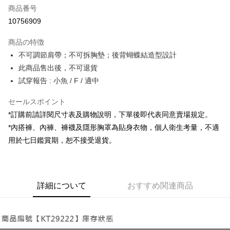
商品番号
コンビニ店頭代金引換
10756909
LINE Pay
商品の特徴
Apple Pay
不可調節肩帶；不可拆胸墊；後背蝴蝶結造型設計
此商品售出後，不可退貨
JKOPAY
試穿報告 : 小魚 / F / 適中
Google Pay
セールスポイント
OP Pay Later
*訂購前請詳閱尺寸表及購物說明，下單後即代表同意賣場規定。
説明
*內搭褲、內褲、褲襪及隱形胸罩為貼身衣物，個人衛生考量，不適
【OP Pay Later 使用説明】
AFTEE代金後払い
用於七日鑑賞期，恕不接受退貨。
1. 本サービスは台湾大哥大によって提供され、台湾大哥大のユーザーは追
加の申請なしで即時に利用可能です。
説明
2. 支払い方法で「OP Pay Later」を選択すると、注文が成立した後に自動
一、 AFTEE代金後払いについて
的に OP Pay Later の取引プロセスに移行し、携帯番号を確認後、分割払
ATM払い
1.お支払い方法でAFTEE代金後払いを選択すると、携帯電話認証ウィンド
いの回数や支払い期限を選択し、支払いを確認すると取引が完了します。
ウが表示されます。
詳細について
おすすめ関連商品
3. 実際の承認額、分割回数および費用については、後続の取引確認ページ
2.SMSで認証してお支払い手続を進めてください。
配送方法
を基準とします。
3.注文するときのお支払いは不要です。商品はご指定の住所に配送されま
4. 注文成立後30分以内に確認取引を行わない場合や審査が通過しない場
す。
全家取貨付款
合、注文は自動的にキャンセルされます。「転専審査」に未通過の状況が
4.ご注文が完了すると、携帯に支払い通知のSMSが届きます。アプリ会員
発生した場合は、システムの評価基準に達していないことを意味し、評価
配送毎にNT$60、NT$1,800以上で送料無料
の場合は、AFTEE アプリプッシュ通知が届きます。