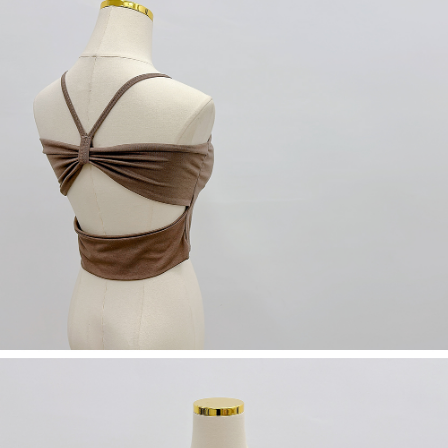
限らない）は、AFTEEに渡され当サービスで必要な範囲内で利用されま
す。AFTEEの個人情報の収集、処理、利用について、詳細はAFTEE公式ホ
ームページの『個人情報の収集、処理及び利用に関する声明』をご参照く
ださい（
https://aftee.tw/privacypolicy/
）。
AFTEEの初回ご利用の際に、審査を通過すれば、最高額がNT$10,000にな
ります。支払い期限を過ぎた場合、その金額に基づいて年利20%の遅延滞
納金が加算されます。未成年の利用者は、事前に法定代理人または後見人
の同意を得ればAFTEEをご利用いただけます。
個人情報の処理、利用について疑問がある、または関連する法律の権利を
行使したい場合は、ネットプロテクションズ
cs_tw@netprotections.co.jp
にご連絡ください。上記に示した個人情報を、必要な購入注文書とあわせ
てAFTEEにご提供いただく、またはAFTEEにあなたの個人情報の収集、処
理、利用を許可することににご同意いただけない場合は、当サービスを選
択しないでください。